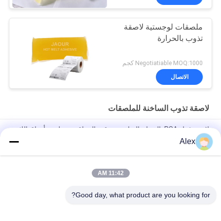
ملصقات لوجستية لاصقة
تذوب بالحرارة
Negotiatiable MOQ:1000 كجم
الاتصال
لاصقة تذوب الساخنة للملصقات
لاصق غراء PSA بالذوبان الساخن مع قوة التصاق جيدة لصنع أوراق اللثة
الورقية
Alex
صمغ ذوبان ساخن لصلب زجاجات الزجاج
11:42 AM
رائحة حساسة منخفضة الضغط تذوب HMPSA لاصقة حساسة
للملصقات ISO14001
Good day, what product are you looking for?
فئات شعبية
جميع