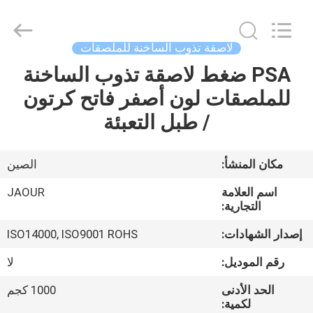
Shanghai
Jaour
Adhesive
Products
Co.,Ltd.
لاصقة تذوب الساخنة للملصقات
All
Rights
PSA ضغط لاصقة تذوب الساخنة
بيت
Reserved.
للملصقات لون أصفر فاتح كرتون
منتجات
/ طبل التعبئة
معلومات
مكان المنشأ:
الصين
عنا
اسم العلامة
JAOUR
التجارية:
جولة
إصدار الشهادات:
ISO14000, ISO9001 ROHS
المصنع
رقم الموديل:
لا
الحد الأدنى
1000 كجم
مراقبة
لكمية: