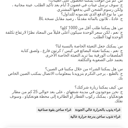
س: كم من الوقت يمكننا الحصول على العينات؟
ج: سوف نرسل عينات في غضون 3 أيام بعد تأكيد الطلب. عينة مجانية ،
ولكن رسوم الشحن التي يدفعها المشتري.
س: ما نوع الدفع الذي تقدمونه للتداول؟
ج: عادةً ، ثلاثون بالمائة مقدمًا ، رصيد مقابل نسخة BL.
س: هل يمكننا طلب أقل من 1000 كلغ؟
ج: نعم ، لكن سعر الوحدة سيكون أعلى قليلاً من المعتاد نظرًا لارتفاع تكلفة
الوحدة لهذا الطلب.
س: يمكنك جعل التعبئة الخاصة بالنسبة لنا؟
ج: نعم ، يمكننا تعبئة البضائع في كيس / كرتون فارغ ، ولصق كتابة
الملصقات الورقية بما تريد.التعبئة الخاصة الأخرى
يعتمد على الصعوبة والتكلفة.
س: هل يمكننا الشراء من خلال مكتبنا في الصين؟
ج: بالطبع ، يرجى التكرم بتزويدنا بمعلومات الاتصال بمكتب الصين الخاص
بك.
س: كيف يمكننا زيارة شركتك؟
ج: نحن موجودون في مدينة شنغهاي ، على بعد حوالي 25 كم من مطار
هونغكياو ، يمكنك ركوب القطار أو الطائرة إلى محطة هونغكياو ، وسوف
نقلك.
غراء يذوب بالحرارة عالي الجودة
غراء ساخن بقوة صناعية
غراء تذوب ساخن بدرجة حرارة عالية