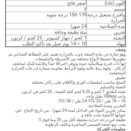
اللون (غانا)
أصفر فاتح
تسمم
لا
واقترح تشغيل درجة
150-170 درجة مئوية
الحرارة
مدة الصلاحية
24 شهرا
تخزين
بيئة نظيفة وجافة
التعبئة
1 كجم / جهاز كمبيوتر ، 25 كجم / كرتون
مهلة
10 ~ 14 يوم عمل بعد تأكيد الطلب
وصف
:
وهو عبارة عن مادة لاصقة تذوب بالحرارة تعتمد على المطاط الصناعي تم
تطويرها خصيصًا لأنواع مختلفة من الأشرطة والملصقات.
إنها ذات قدرة ميكانيكية جيدة وتوفر اختراقًا جيدًا وقابلية للبلل لمختلف
الركائز ، وقوة ربط عالية وقوة الترابط.مقاومة ممتازة لدرجات الحرارة
المنخفضة.
تطبيق
المنتج مناسب لملصقات الورق والأفلام على ركائز مختلفة
التعبئة والتسليم
تعبئة النقانق 1 كجم و 6.25 كجم كتلة التعبئة ، 25 كجم في كرتون
واحد.180kgs طبل واحد.
16 ~ 18 طن / 20'FCL ؛24 طن / 40'FCL.
التخزين ومدة الصلاحية
يمكن تخزين المواد في الداخل لمدة 24 شهرًا ، من تاريخ الإنتاج ، في
عبواتها الأصلية تحت جافة و
نظيفة في درجة حرارة محيطة أقل من 35 وما فوق 5.
يجب منع أشعة الشمس المباشرة وتكثف الرطوبة.
معلومات الشركة