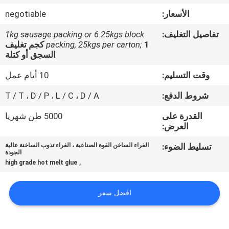
الجودة
الأسعار:
negotiable
تفاصيل التغليف:
1kg sausage packing or 6.25kgs block
اتصل
packing, 25kgs per carton;
1 كجم تغليف
بنا
السجق أو كتلة
وقت التسليم:
10 أيام عمل
أخبار
شروط الدفع:
T / T ، D / P ، L / C ، D / A
القدرة على
5000 طن شهريا
القضايا
العرض:
تسليط الضوء:
الغراء الساخن القوة الصناعية ، الغراء تذوب الساخنة عالية
اطلب
الجودة
,
high grade hot melt glue
عرض
أسعار
افضل سعر
خريطة