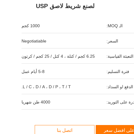
لصنع شريط لاصق USP
الـ MOQ:
1000 كجم
السعر:
Negotiatiable
التعبئة القياسية:
6.25 كجم / كتلة ، 4 كتل / 25 كجم / كرتون
فترة التسليم:
5-8 أيام عمل
لدفع او السداد:
L / C ، D / A ، D / P ، T / T.
رة على التوريد:
4000 طن شهريا
لى افضل سعر
اتصل بنا