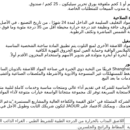
 مندوب المبيعات للمتطلبات الخاصة.
 الصلاحية
ف السليمة في الداخل لمدة 24 شهرًا ، من تاريخ التصنيع ، في الأصل
ة ونظيفة عند درجة حرارة محيطة أقل من 35 درجة مئوية وما فوق 5 درجة مئوية.
 الشمس المباشرة وتكثف الرطوبة.
شغيل
مواد اللاصقة الأخرى لمنع التلوث.يتم تطبيق المادة ساخنة.الشخصية المناسبة
ملابس الواقية وحماية العين لمنع الحروق.التهوية الكافية
 أبخرة أو أبخرة متولدة.قم بتدوير الأسهم واستخدام المخزون الأقدم أولاً.
ور
يجذب Shanghai Jaour فريقًا من النخبة ذوي الخبرة في صناعة المواد اللاصقة با
 للمستهلكات غير المنسوجة والأدوية والأشرطة والملصقات الصناعية وأغشية ال
مات ما بعد البيع.
الأساسية للشركة في تقديم أداء عالي ومنتجات مناسبة وخدمات كاملة لتلبية م
لاستجابة السريعة.توفر لك مجموعة منتجاتنا الواسعة خيارات متنوعة لأداء المواد 
ركة المتمثلة في "خلق القيمة والكفاءة العالية والمشاريع المستمرة."يدعم ا
تماد على JAOUR لتكون شريكك الثابت وطويل الأجل في تقنية المواد اللاصقة
اللاصق المذاب بالحرارة من الدرجة الطبية للشريط الطبي ، الغراء الذائب ا
ة
المطاط والراتنج والجلسرين.