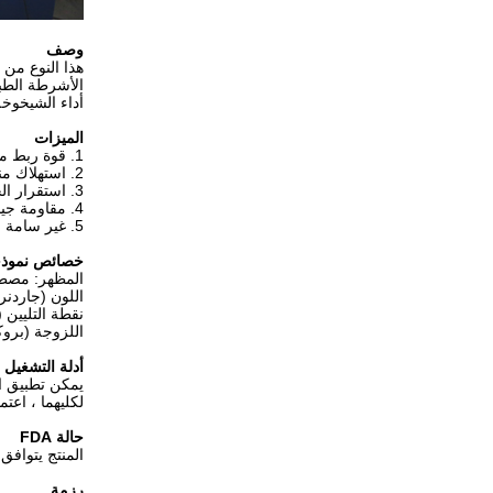
وصف
هذا النوع من
الأشرطة الطب
أداء الشيخوخة
الميزات
1. قوة ربط ممتازة وقوة قشر
2. استهلاك منخفض للطاقة
3. استقرار الحرارة ، وانخفاض درجة حرارة التطبيق دون حرق الركائز
4. مقاومة جيدة للشيخوخة
5. غير سامة ، عديم اللون والرائحة وبدون الفلورسنت
خصائص نموذج
المظهر: مصطب
اللون (جاردنر
نقطة التليين (R & B): تقريبًا.104 ± 10 
اللزوجة (بروكفيلد): @ 120 ℃ تق
أدلة التشغيل
يمكن تطبيق المو
لكليهما ، اعتم
حالة FDA
المنتج يتوافق مع لائحة إت
رزمة