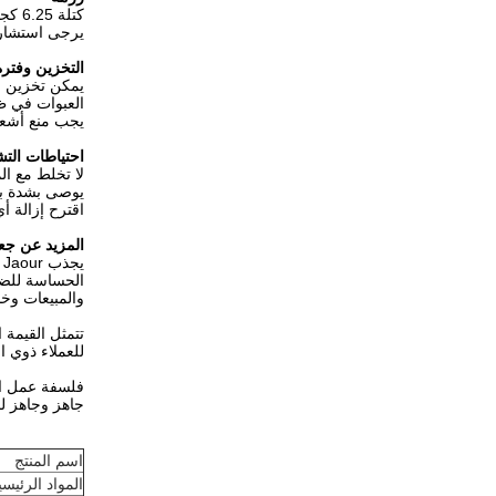
كتلة 6.25 كجم أو 1 كجم ملفوفة بورق تحرير سيليكون ، 25 كجم / صندوق.
يرجى استشارة
التخزين وفترة
يمكن تخزين مواد التغلي
العبوات في ظروف جاف
يجب منع أشعة
احتياطات الت
لا تخلط مع ال
يوصى بشدة بال
اقترح إزالة أي
المزيد عن جع
الحساسة للضغط
والمبيعات وخد
تتمثل القيمة 
للعملاء ذوي ا
فلسفة عمل الش
جاهز وجاهز لخدمتك ، ويمكنك الاع
اسم المنتج
المواد الرئيسي