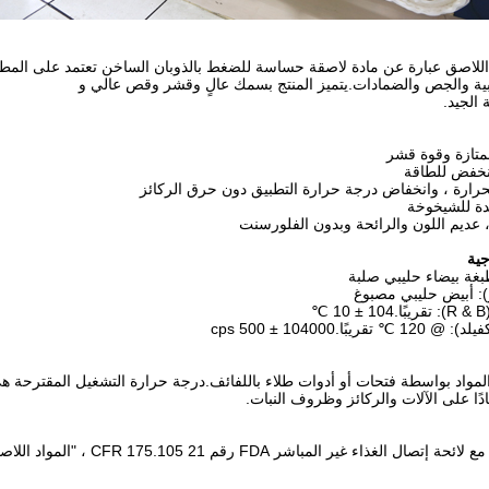
 اللاصق عبارة عن مادة لاصقة حساسة للضغط بالذوبان الساخن تعتمد على المط
ية والجص والضمادات.يتميز المنتج بسمك عالٍ وقشر وقص عالي و
 الجيد.
ية
غة بيضاء حليبي صلبة
): أبيض حليبي مصبوغ
℃
ريبًا.104000 ± 500 cps
اد بواسطة فتحات أو أدوات طلاء باللفائف.درجة حرارة التشغيل المقترحة هي 160 - 180 درجة مئو
ادًا على الآلات والركائز وظروف النبات.
صال الغذاء غير المباشر FDA رقم 21 CFR 175.105 ، "المواد اللاصقة".