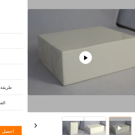
طريقة ا
القد
احصل ع