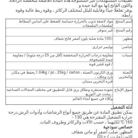
تطبيقات المستهلكات غير المنسوجة.هذه المادة اللاصقة منخفضة الرائحة
واللون الفاتح.إنها مع آلية جيدة و
يوفر تغلغلًا جيدًا وقابلية للبلل لمختلف الركائز ، وقوة ربط عالية وقوة
رابطة.
اسم المنتج:
مواد لاصقة تذوب بالحرارة حساسة للضغط على أساس المطاط
لملصقات الملصقات
رقم المنتج.:
غير متوفر
مظهر:
100٪ مادة صلبة بلون أصفر فاتح شفاف
عناصر:
بوليمر حراري
سمات:
مقاومة درجات الحرارة المنخفضة (أقل من 25 درجة مئوية) / مقاومة
جيدة للشيخوخة
/ قوة قشر قوية
التعبئة
ورق الكرتون التعبئة ، 1.04kg / pc ، 25kg / carton.يحفظ في مكان
والتخزين
بارد وجاف ،
فترة التخزين سنتان.
سوق الإنتاج
بجودة مستقرة ونطاق بري قابل للتطبيق في مختلف المجالات الصناعية
، يبحث عن التوزيع
وكلاء في جميع أنحاء العالم
أدلة التشغيل
يمكن تطبيق المادة عن طريق جميع أنواع الرشاشات وأدوات الرش.درجة
حرارة التشغيل المقترحة هي 130 -
160 ℃ لكليهما ، حسب الآلات والركائز وظروف النبات.
خصائص نموذجية
المظهر: صلب أصفر أو مائي شفاف
اللون (جاردنر): ≤ G5