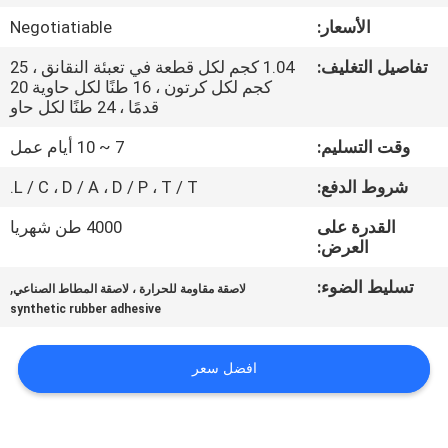
الجودة
الأسعار:
Negotiatiable
تفاصيل التغليف:
1.04 كجم لكل قطعة في تعبئة النقانق ، 25
اتصل
كجم لكل كرتون ، 16 طنًا لكل حاوية 20
بنا
قدمًا ، 24 طنًا لكل حاو
وقت التسليم:
7 ~ 10 أيام عمل
أخبار
شروط الدفع:
L / C ، D / A ، D / P ، T / T.
القدرة على
4000 طن شهريا
القضايا
العرض:
تسليط الضوء:
,
لاصقة مقاومة للحرارة ، لاصقة المطاط الصناعي
اطلب
synthetic rubber adhesive
عرض
أسعار
افضل سعر
خريطة