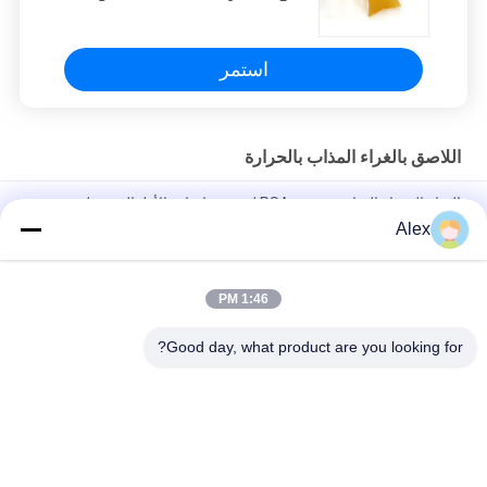
عالية في الترابط
استمر
اللاصق بالغراء المذاب بالحرارة
المياه البيضاء الساخنة تذوب PSA لصنع حفاضات الأطفال منديل صحي
Alex
الغراء اللاصق بالذوبان الساخن ذو الأساس المطاطي الصناعي للفوط
الصحية
1:46 PM
مادة لاصقة PSA تذوب على أساس المطاط الصناعي لحفاضات الأطفال
البالغين
Good day, what product are you looking for?
فئات شعبية
جميع
مادة لاصقة حساسة 
لاصقة PSA تذوب 
للضغط تذوب الساخنة
الساخنة