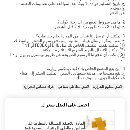
ج: تاريخ التسليم هو 7-15 يومًا بعد الموافقة على تصميمات التعبئة
والاستلام
عن الدفع.
2. ما هي شروط الدفع من الدرجة الأولى؟
ج: إيداع 30٪ مقدما ورصيد 70٪ قبل الشحن.
3. يمكنك أن ترسل لنا عينات من المواد الخام حفاضات؟
ج: نعم ، يمكن إرسال عينات مجانية ، يتم دفع رسوم الشحن بواسطتك.
(1).يمكنك تقديم التكييف الخاص بك مثل DHL أو FEDEX أو TNT
(2).يمكنك الاتصال بالبريد السريع للاستلام من مكتبنا.
(3).يمكنك أن تدفع لنا الرسوم الصريحة عن طريق ويسترن يونيون أو T /
T.
4. أين يقع المصنع الخاص بك؟كيف يمكنني زيارته.
ج: يقع مصنعنا في مدينة شنغهاي ، الصين ، يمكنك السفر إلى ميناء
هونغكياو الجوي ، وسوف نقلك.
لاصق مقاوم للحرارة
لاصق مطاطي صناعي
غراء حساس للحرارة
احصل على افضل سعر ل
المادة اللاصقة المسالة بالمطاط على
أساس مطاطي للمنتجات الصحية قوة