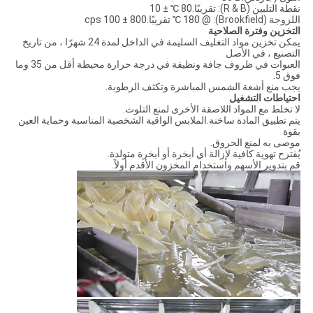
نقطة التليين (R & B): تقريبًا.80 ℃ ± 10
اللزوجة (Brookfield): @ 180 ℃ تقريبًا.800 ± 100 cps
التخزين وفترة الصلاحية
يمكن تخزين مواد التغليف السليمة في الداخل لمدة 24 شهرًا ، من تاريخ
التصنيع ، في الأصل
العبوات في ظروف جافة ونظيفة في درجة حرارة محيطة أقل من 35 وما
فوق 5.
يجب منع أشعة الشمس المباشرة وتكثف الرطوبة.
احتياطات التشغيل
لا تخلط مع المواد اللاصقة الأخرى لمنع التلوث.
يتم تطبيق المادة ساخنة.الملابس الواقية الشخصية المناسبة وحماية العين
بقوة
موصى به لمنع الحروق.
يُقترح تهوية كافية لإزالة أي أبخرة أو أبخرة متولدة.
قم بتدوير الأسهم واستخدام المخزون الأقدم أولاً.