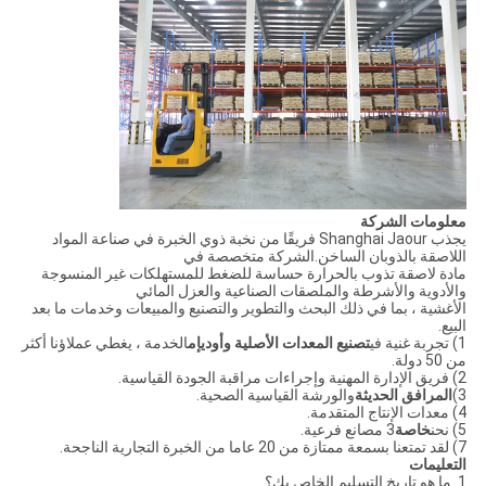
معلومات الشركة
يجذب Shanghai Jaour فريقًا من نخبة ذوي الخبرة في صناعة المواد
اللاصقة بالذوبان الساخن.الشركة متخصصة في
مادة لاصقة تذوب بالحرارة حساسة للضغط للمستهلكات غير المنسوجة
والأدوية والأشرطة والملصقات الصناعية والعزل المائي
الأغشية ، بما في ذلك البحث والتطوير والتصنيع والمبيعات وخدمات ما بعد
البيع.
1) تجربة غنية في
تصنيع المعدات الأصلية وأوديإم
الخدمة ، يغطي عملاؤنا أكثر
من 50 دولة.
2) فريق الإدارة المهنية وإجراءات مراقبة الجودة القياسية.
3)
المرافق الحديثة
والورشة القياسية الصحية.
4) معدات الإنتاج المتقدمة.
5) نحن
خاصة
3 مصانع فرعية.
7) لقد تمتعنا بسمعة ممتازة من 20 عاما من الخبرة التجارية الناجحة.
التعليمات
1. ما هو تاريخ التسليم الخاص بك؟