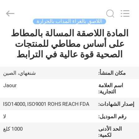
Shanghai
Jaour
Adhesive
Products
Co.,Ltd.
اللاصق بالغراء المذاب بالحرارة
All
Rights
المادة اللاصقة المسالة بالمطاط
بيت
Reserved.
على أساس مطاطي للمنتجات
منتجات
الصحية قوة عالية في الترابط
معلومات
مكان المنشأ:
شنغهاي، الصين
عنا
اسم العلامة
Jaour
التجارية:
جولة
إصدار الشهادات:
ISO14000, ISO9001 ROHS REACH FDA
المصنع
رقم الموديل:
لا
الحد الأدنى
1000 كلغ
مراقبة
لكمية: