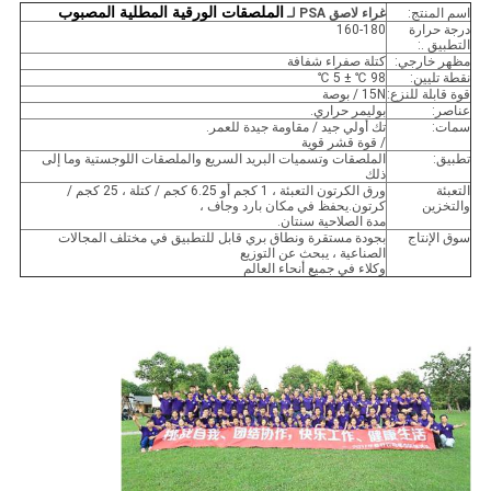
الملصقات الورقية المطلية المصبوب
اسم المنتج:
غراء لاصق PSA لـ
درجة حرارة
160-180
التطبيق .:
مظهر خارجي:
كتلة صفراء شفافة
نقطة تليين:
98 ℃ ± 5 ℃
قوة قابلة للنزع:
15N / بوصة
عناصر:
بوليمر حراري.
سمات:
تك أولي جيد / مقاومة جيدة للعمر.
/ قوة قشر قوية
تطبيق:
الملصقات وتسميات البريد السريع والملصقات اللوجستية وما إلى
ذلك
التعبئة
ورق الكرتون التعبئة ، 1 كجم أو 6.25 كجم / كتلة ، 25 كجم /
والتخزين
كرتون.يحفظ في مكان بارد وجاف ،
مدة الصلاحية سنتان.
سوق الإنتاج
بجودة مستقرة ونطاق بري قابل للتطبيق في مختلف المجالات
الصناعية ، يبحث عن التوزيع
وكلاء في جميع أنحاء العالم