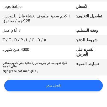
الجودة
الأسعار:
negotiable
تفاصيل التغليف:
1 كجم سجق ملفوف بغشاء قابل للذوبان ،
اتصل
25 كجم / صندوق
بنا
وقت التسليم:
7 أيام عمل
شروط الدفع:
T / T ، D / P ، L / C ، D / A
أخبار
القدرة على
4000 طن شهريا
العرض:
القضايا
تسليط الضوء:
غراء تذوب ساخن بدرجة حرارة عالية ، غراء تذوب ساخن
عالي الجودة
,
اطلب
high grade hot melt glue
عرض
افضل سعر
أسعار
خريطة