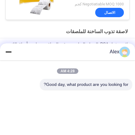
Negotiatiable MOQ:1000 كجم
الاتصال
لاصقة تذوب الساخنة للملصقات
لاصق غراء PSA بالذوبان الساخن مع قوة التصاق جيدة لصنع أوراق اللثة
الورقية
Alex
صمغ ذوبان ساخن لصلب زجاجات الزجاج
4:28 AM
رائحة حساسة منخفضة الضغط تذوب HMPSA لاصقة حساسة
للملصقات ISO14001
Good day, what product are you looking for?
فئات شعبية
جميع
مادة لاصقة حساسة 
لاصقة PSA تذوب 
للضغط تذوب الساخنة
الساخنة
لاصق حساس للضغط 
صمغ PSA