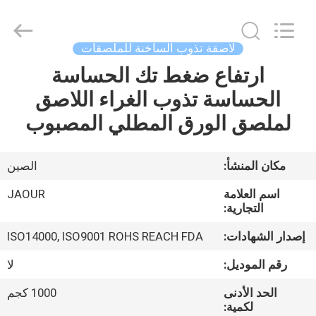
Shanghai
Jaour
Adhesive
Products
Co.,Ltd.
لاصقة تذوب الساخنة للملصقات
All
Rights
ارتفاع ضغط تك الحساسة
بيت
Reserved.
الحساسة تذوب الغراء اللاصق
منتجات
لملصق الورق المطلي المصبوب
معلومات
مكان المنشأ:
الصين
عنا
اسم العلامة
JAOUR
التجارية:
جولة
إصدار الشهادات:
ISO14000, ISO9001 ROHS REACH FDA
المصنع
رقم الموديل:
لا
الحد الأدنى
1000 كجم
مراقبة
لكمية: