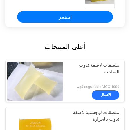
المطلي المصبوب
استمر
أعلى المنتجات
ملصقات لاصقة تذوب
الساخنة
negotiable MOQ:1000 كجم
الاتصال
ملصقات لوجستية لاصقة
تذوب بالحرارة