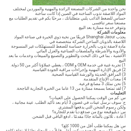
نحن واحدة من الشركات المصنعة الرائدة والمهنية والموردين لمختلف
المواد اللاصقة تذوب الساخنة في الصين.إذا كانت ساخنة
حساس للضغط الذائب يلبي متطلباتك ، مرحبًا بكم في تقديم الطلبات مع
مصنعنا.سعر تنافسى
وتتوفر خدمة ممتازة بعد البيع.
معلومات الشركة
يجذب Shanghai Jaour فريقًا من نخبة ذوي الخبرة في صناعة المواد
اللاصقة بالذوبان الساخن.الشركة متخصصة في
مادة لاصقة تذوب بالحرارة حساسة للضغط للمستهلكات غير المنسوجة
والأدوية والأشرطة والملصقات الصناعية والعزل المائي
الأغشية ، بما في ذلك البحث والتطوير والتصنيع والمبيعات وخدمات ما بعد
البيع.
1) تجربة غنية في خدمة OEM و ODM ، يغطي عملاؤنا أكثر من 50 دولة.
2) فريق الإدارة المهنية وإجراءات مراقبة الجودة القياسية.
3) المرافق الحديثة والورشة القياسية الصحية.
4) معدات الإنتاج المتقدمة.
5) نحن نملك 3 مصانع فرعية.
7) لقد تمتعنا بسمعة ممتازة من 13 عاما من الخبرة التجارية الناجحة.
التعليمات
س: كم من الوقت يمكننا الحصول على العينات؟
ج: سوف نرسل عينات في غضون 3 أيام بعد تأكيد الطلب. عينة مجانية ،
ولكن رسوم الشحن التي يدفعها المشتري.
س: دبليو
قبعة نوع من ص
دفع
د
يا تقدم للتجارة؟
أ:
عادة ، ثلاثون بالمائة جادًا مقدمًا ، ادفع الباقي قبل الشحن.
س: هل يمكننا طلب أقل من 1000 كلغ؟
ج: نعم ، لكن سعر الوحدة سيكون أعلى قليلاً من المعتاد نظرًا لارتفاع تكلفة