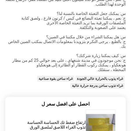
الوحدة لهذا الطلب.
س: يمكنك جعل التعبئة الخاصة بالنسبة لنا؟
ج: نعم ، يمكننا تعبئة البضائع في كيس / كرتون فارغ ، ولصق كتابة
الملصقات الورقية بما تريد.التعبئة الخاصة الأخرى
يعتمد على الصعوبة والتكلفة.
س: هل يمكننا الشراء من خلال مكتبنا في الصين؟
ج: بالطبع ، يرجى التكرم بتزويدنا بمعلومات الاتصال بمكتب الصين الخاص
بك.
س: كيف يمكننا زيارة شركتك؟
ج: نحن موجودون في مدينة شنغهاي ، على بعد حوالي 25 كم من مطار
هونغكياو ، يمكنك ركوب القطار أو الطائرة إلى هونغكياو
المحطة ، سنقلك.
غراء يذوب بالحرارة عالي الجودة
غراء ساخن بقوة صناعية
غراء تذوب ساخن بدرجة حرارة عالية
احصل على افضل سعر ل
ارتفاع ضغط تك الحساسة الحساسة
تذوب الغراء اللاصق لملصق الورق