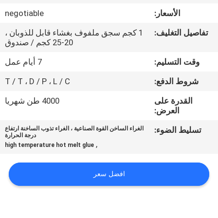
الجودة
الأسعار:
negotiable
تفاصيل التغليف:
1 كجم سجق ملفوف بغشاء قابل للذوبان ،
اتصل
20-25 كجم / صندوق
بنا
وقت التسليم:
7 أيام عمل
شروط الدفع:
T / T ، D / P ، L / C
أخبار
القدرة على
4000 طن شهريا
العرض:
القضايا
تسليط الضوء:
الغراء الساخن القوة الصناعية ، الغراء تذوب الساخنة ارتفاع
درجة الحرارة
,
اطلب
high temperature hot melt glue
عرض
افضل سعر
أسعار
خريطة