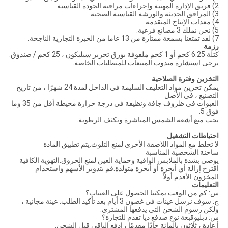
2) فريق الإدارة المهنية وإجراءات مراقبة الجودة القياسية.
3) المرافق الحديثة والورشة القياسية الصحية.
4) معدات الإنتاج المتقدمة.
5) نحن نملك 3 مصانع فرعية.
7) لقد تمتعنا بسمعة ممتازة من 13 عاما من الخبرة التجارية الناجحة.
رزمة
كتلة 6.25 كجم أو 1 كجم ملفوفة بورق تحرير سيليكون ، 25 كجم / صندوق.
يرجى استشارة مندوب المبيعات للمتطلبات الخاصة.
التخزين وفترة الصلاحية
يمكن تخزين مواد التغليف السليمة في الداخل لمدة 24 شهرًا ، من تاريخ
التصنيع ، في الأصل
العبوات في ظروف جافة ونظيفة في درجة حرارة محيطة أقل من 35 وما
فوق 5.
يجب منع أشعة الشمس المباشرة وتكثف الرطوبة.
احتياطات التشغيل
لا تخلط مع المواد اللاصقة الأخرى لمنع التلوث.يتم تطبيق المادة
ساخنة.الشخصية المناسبة
يوصى بشدة بالملابس الواقية وحماية العين لمنع الحروق.التهوية الكافية
اقترح إزالة أي أبخرة أو أبخرة متولدة.قم بتدوير الأسهم واستخدام
المخزون الأقدم أولاً.
التعليمات
س: كم من الوقت يمكننا الحصول على العينات؟
ج: سوف نرسل عينات في غضون 3 أيام بعد تأكيد الطلب. عينة مجانية ،
ولكن رسوم الشحن التي يدفعها المشتري.
س: دبليو
قبعة نوع ص
دفع
د
يا تقدم للتجارة؟
أ:
عادة ، ثلاثون بالمائة جادًا مقدمًا ، ادفع الباقي قبل الشحن.