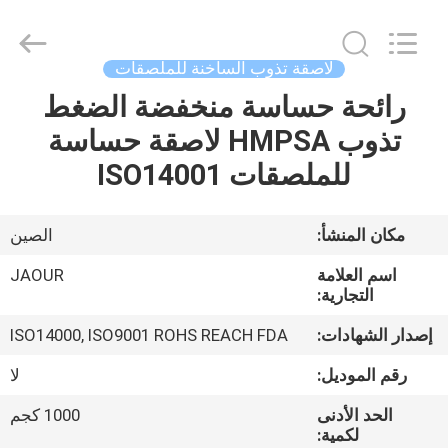
Shanghai
Jaour
Adhesive
Products
Co.,Ltd.
لاصقة تذوب الساخنة للملصقات
All
Rights
رائحة حساسة منخفضة الضغط
بيت
Reserved.
تذوب HMPSA لاصقة حساسة
منتجات
للملصقات ISO14001
معلومات
مكان المنشأ:
الصين
عنا
اسم العلامة
JAOUR
التجارية:
جولة
إصدار الشهادات:
ISO14000, ISO9001 ROHS REACH FDA
المصنع
رقم الموديل:
لا
الحد الأدنى
1000 كجم
مراقبة
لكمية: