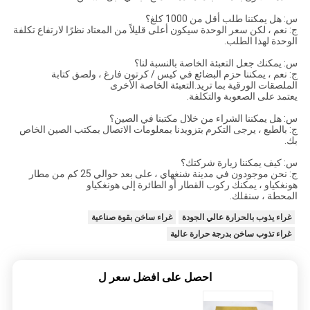
س: هل يمكننا طلب أقل من 1000 كلغ؟
ج: نعم ، لكن سعر الوحدة سيكون أعلى قليلاً من المعتاد نظرًا لارتفاع تكلفة
الوحدة لهذا الطلب.
س: يمكنك جعل التعبئة الخاصة بالنسبة لنا؟
ج: نعم ، يمكننا حزم البضائع في كيس / كرتون فارغ ، ولصق كتابة
الملصقات الورقية بما تريد.التعبئة الخاصة الأخرى
يعتمد على الصعوبة والتكلفة.
س: هل يمكننا الشراء من خلال مكتبنا في الصين؟
ج: بالطبع ، يرجى التكرم بتزويدنا بمعلومات الاتصال بمكتب الصين الخاص
بك.
س: كيف يمكننا زيارة شركتك؟
ج: نحن موجودون في مدينة شنغهاي ، على بعد حوالي 25 كم من مطار
هونغكياو ، يمكنك ركوب القطار أو الطائرة إلى هونغكياو
المحطة ، سنقلك.
غراء يذوب بالحرارة عالي الجودة
غراء ساخن بقوة صناعية
غراء تذوب ساخن بدرجة حرارة عالية
احصل على افضل سعر ل