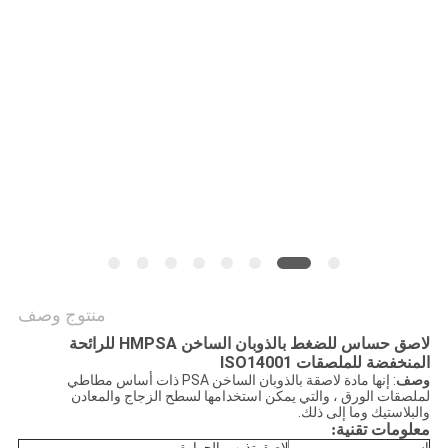
الموقع
سياسة
الخصوصية
منتوج وصف
لاصق حساس للضغط بالذوبان الساخن HMPSA للرائحة
المنخفضة للملصقات ISO14001
وصف
: إنها مادة لاصقة بالذوبان الساخن PSA ذات أساس مطاطي
لملصقات الورق ، والتي يمكن استخدامها لسطح الزجاج والمعادن
والبلاستيك وما إلى ذلك.
معلومات تقنية:
اسم
لاصق تذوب بالحرارة