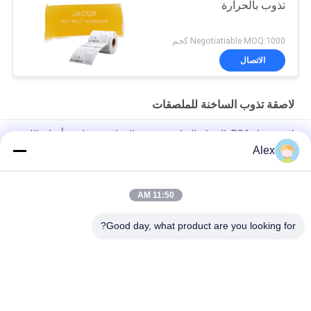
تذوب بالحرارة
Negotiatiable MOQ:1000 كجم
الاتصال
لاصقة تذوب الساخنة للملصقات
لاصق غراء PSA بالذوبان الساخن مع قوة التصاق جيدة لصنع أوراق اللثة
الورقية
Alex
صمغ ذوبان ساخن لصلب زجاجات الزجاج
11:50 AM
رائحة حساسة منخفضة الضغط تذوب HMPSA لاصقة حساسة
للملصقات ISO14001
Good day, what product are you looking for?
فئات شعبية
جميع
مادة لاصقة حساسة 
لاصقة PSA تذوب 
للضغط تذوب الساخنة
الساخنة