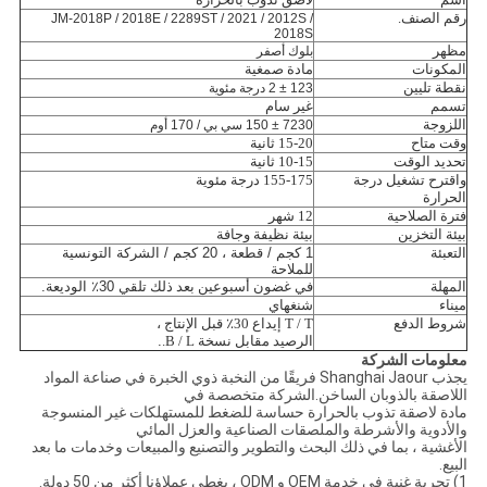
رقم الصنف.
JM-2018P / 2018E / 2289ST / 2021 / 2012S /
2018S
مظهر
بلوك أصفر
المكونات
مادة صمغية
نقطة تليين
123 ± 2 درجة مئوية
تسمم
غير سام
اللزوجة
7230 ± 150 سي بي / 170 أوم
وقت متاح
15-20 ثانية
تحديد الوقت
10-15 ثانية
واقترح تشغيل درجة
155-175 درجة مئوية
الحرارة
فترة الصلاحية
12 شهر
بيئة التخزين
بيئة نظيفة وجافة
التعبئة
1 كجم / قطعة ، 20 كجم / الشركة التونسية
للملاحة
المهلة
في غضون أسبوعين بعد ذلك
تلقي 30٪
الوديعة.
ميناء
شنغهاي
شروط الدفع
T / T إيداع 30٪ قبل الإنتاج ،
الرصيد مقابل نسخة B / L.
.
معلومات الشركة
يجذب Shanghai Jaour فريقًا من النخبة ذوي الخبرة في صناعة المواد
اللاصقة بالذوبان الساخن.الشركة متخصصة في
مادة لاصقة تذوب بالحرارة حساسة للضغط للمستهلكات غير المنسوجة
والأدوية والأشرطة والملصقات الصناعية والعزل المائي
الأغشية ، بما في ذلك البحث والتطوير والتصنيع والمبيعات وخدمات ما بعد
البيع.
1) تجربة غنية في خدمة OEM و ODM ، يغطي عملاؤنا أكثر من 50 دولة.