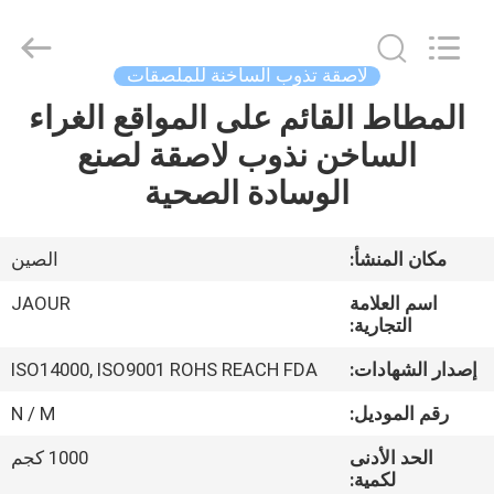
Shanghai
Jaour
Adhesive
Products
Co.,Ltd.
لاصقة تذوب الساخنة للملصقات
All
Rights
المطاط القائم على المواقع الغراء
بيت
Reserved.
الساخن نذوب لاصقة لصنع
منتجات
الوسادة الصحية
معلومات
مكان المنشأ:
الصين
عنا
اسم العلامة
JAOUR
التجارية:
جولة
إصدار الشهادات:
ISO14000, ISO9001 ROHS REACH FDA
المصنع
رقم الموديل:
N / M
الحد الأدنى
1000 كجم
مراقبة
لكمية: