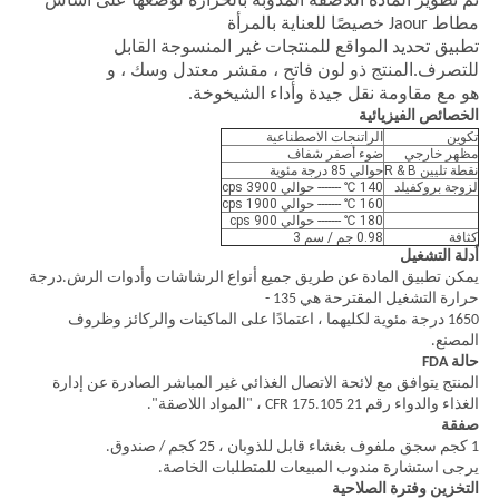
تم تطوير المادة اللاصقة المذوبة بالحرارة لوضعها على أساس
مطاط Jaour خصيصًا للعناية بالمرأة
تطبيق تحديد المواقع للمنتجات غير المنسوجة القابل
للتصرف.المنتج ذو لون فاتح ، مقشر معتدل وسك ، و
هو مع مقاومة نقل جيدة وأداء الشيخوخة.
الخصائص الفيزيائية
تكوين
الراتنجات الاصطناعية
مظهر خارجي
ضوء أصفر شفاف
نقطة تليين R & B
حوالي 85 درجة مئوية
لزوجة بروكفيلد
140 ℃ ------- حوالي 3900 cps
160 ℃ ------- حوالي 1900 cps
180 ℃ ------- حوالي 900 cps
كثافة
0.98 جم / سم 3
أدلة التشغيل
يمكن تطبيق المادة عن طريق جميع أنواع الرشاشات وأدوات الرش.درجة
حرارة التشغيل المقترحة هي 135 -
1650 درجة مئوية لكليهما ، اعتمادًا على الماكينات والركائز وظروف
المصنع.
حالة FDA
المنتج يتوافق مع لائحة الاتصال الغذائي غير المباشر الصادرة عن إدارة
الغذاء والدواء رقم 21 CFR 175.105 ، "المواد اللاصقة".
صفقة
1 كجم سجق ملفوف بغشاء قابل للذوبان ، 25 كجم / صندوق.
يرجى استشارة مندوب المبيعات للمتطلبات الخاصة.
التخزين وفترة الصلاحية