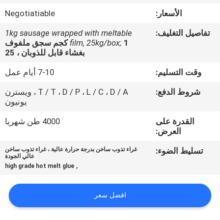
الجودة
الأسعار:
Negotiatiable
تفاصيل التغليف:
1kg sausage wrapped with meltable
اتصل
film, 25kg/box;
1 كجم سجق ملفوف
بنا
بغشاء قابل للذوبان ، 25
وقت التسليم:
7-10 أيام عمل
أخبار
شروط الدفع:
T / T ، D / P ، L / C ، D / A ، ويسترن
يونيون
القضايا
القدرة على
4000 طن شهريا
العرض:
اطلب
تسليط الضوء:
غراء تذوب ساخن بدرجة حرارة عالية ، غراء تذوب ساخن
عالي الجودة
عرض
,
high grade hot melt glue
أسعار
افضل سعر
خريطة