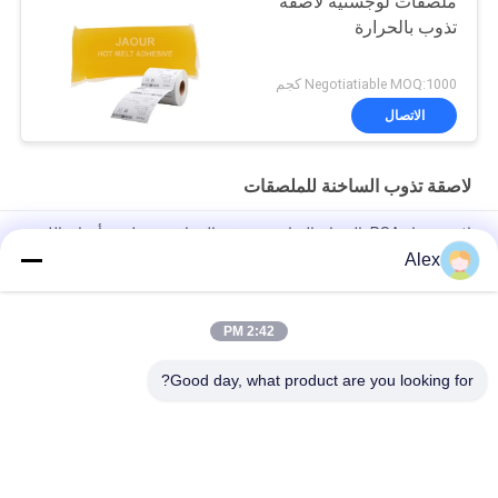
ملصقات لوجستية لاصقة
تذوب بالحرارة
Negotiatiable MOQ:1000 كجم
الاتصال
لاصقة تذوب الساخنة للملصقات
لاصق غراء PSA بالذوبان الساخن مع قوة التصاق جيدة لصنع أوراق اللثة
الورقية
Alex
صمغ ذوبان ساخن لصلب زجاجات الزجاج
2:42 PM
رائحة حساسة منخفضة الضغط تذوب HMPSA لاصقة حساسة
للملصقات ISO14001
Good day, what product are you looking for?
فئات شعبية
جميع
مادة لاصقة حساسة 
لاصقة PSA تذوب 