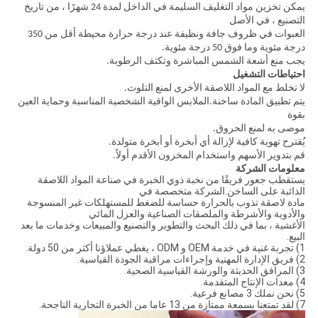
يمكن تخزين مواد التغليف السليمة في الداخل لمدة 24 شهرًا ، من تاريخ
التصنيع ، في الأصل
العبوات في ظروف جافة ونظيفة عند درجة حرارة محيطة أقل من 350
درجة مئوية وما فوق 50 درجة مئوية.
يجب منع أشعة الشمس المباشرة وتكثف الرطوبة.
احتياطات التشغيل
لا تخلط مع المواد اللاصقة الأخرى لمنع التلوث.
يتم تطبيق المادة ساخنة.الملابس الواقية الشخصية المناسبة وحماية العين
بقوة
موصى به لمنع الحروق.
يُقترح تهوية كافية لإزالة أي أبخرة أو أبخرة متولدة.
قم بتدوير الأسهم واستخدام المخزون الأقدم أولاً.
معلومات الشركة
يستقطب جعور فريقًا من نخبة ذوي الخبرة في صناعة المواد اللاصقة
الذائبة على الساخن.الشركة متخصصة في
مادة لاصقة تذوب بالحرارة حساسة للضغط للمستهلكات غير المنسوجة
والأدوية والأشرطة والملصقات الصناعية والعزل المائي
الأغشية ، بما في ذلك البحث والتطوير والتصنيع والمبيعات وخدمات ما بعد
البيع.
1) تجربة غنية في خدمة OEM و ODM ، يغطي عملاؤنا أكثر من 50 دولة.
2) فريق الإدارة المهنية وإجراءات مراقبة الجودة القياسية.
3) المرافق الحديثة والورشة القياسية الصحية.
4) معدات الإنتاج المتقدمة.
5) نحن نملك 3 مصانع فرعية.
7) لقد تمتعنا بسمعة ممتازة من 13 عاما من الخبرة التجارية الناجحة.