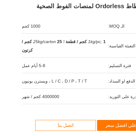
لمنصات الفوط الصحية
الـ MOQ:
1000 كجم
1 كجم / قطعة ؛
1kg/pc;
25kg/carton
25 كجم /
التعبئة القياسية:
كرتون
فترة التسليم:
5-8 أيام عمل
لدفع او السداد:
L / C ، D / P ، T / T ، ويسترن يونيون
رة على التوريد:
4000000 كجم / شهر
لى افضل سعر
اتصل بنا