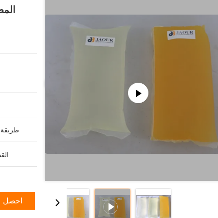
المطاط Ordorless 
طريقة ا
القد
احصل ع