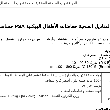
الغراء تذوب الساخنة الصناعية
, 
لاصقة تذوب الساخنة للإل
الصحية حفاضات الأطفال الهيكلية PSA حساسة للضغط بالغراء الذائب الساخن
مادة عن طريق جميع أنواع الرشاشات وأدوات الرش.درجة حرارة التشغيل المقترحة
ية
 شفاف أصفر فاتح
 ≤ G5
1
مواد لاصقة تذوب بالحرارة حساسة للضغط تعتمد على المطاط للفوط ال
100٪ مادة صلبة بلون أصفر فاتح شفاف
بوليمر حراري
فوط صحية وحفاضات اطفال
ورق الكرتون التعبئة ، 1.04kg / pc ، 25kg / carton.يحفظ في مكان بارد وجاف ،
ين
 الصلاحية