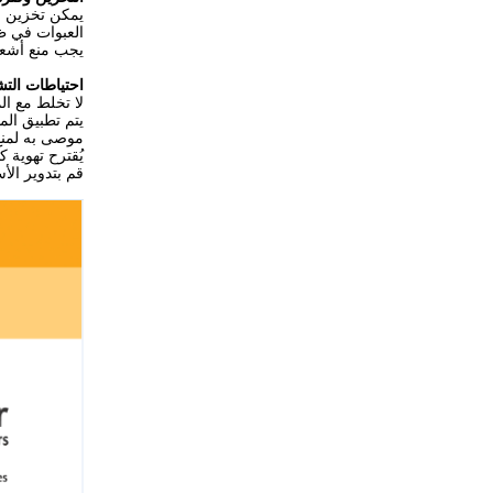
يمكن تخزين مواد التغلي
العبوات في ظرو
يجب منع أشعة
احتياطات الت
لا تخلط مع الم
يتم تطبيق الم
موصى به لمنع
يُقترح تهوية ك
قم بتدوير الأ