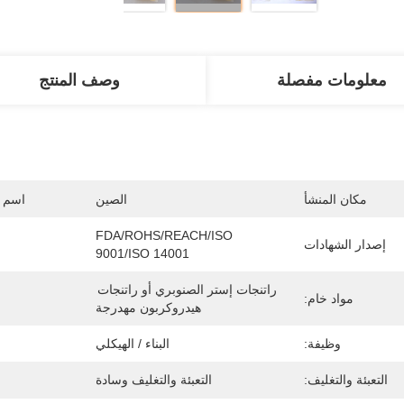
معلومات مفصلة
وصف المنتج
مكان المنشأ
الصين
اسم ا
FDA/ROHS/REACH/ISO 
إصدار الشهادات
9001/ISO 14001
راتنجات إستر الصنوبري أو راتنجات 
مواد خام:
هيدروكربون مهدرجة
وظيفة:
البناء / الهيكلي
التعبئة والتغليف:
التعبئة والتغليف وسادة