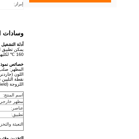
إبراز:
وسادات المناديل 
أدلة التشغيل
يمكن تطبيق ال
160 ℃ لكليهما ، حسب الآلات والركائز وظروف النبات.
خصائص نموذج
المظهر: صلب
اللون (جاردنر):
نقطة التليين (R & B): تقريبًا.80 ℃ ± 0
اللزوجة (Brookfield): @ 180 ℃ تقريبًا.800 ± 100 cps
اسم المنتج:
مظهر خارجي:
عناصر:
تطبيق:
التعبئة والتخز
التخزين وفترة