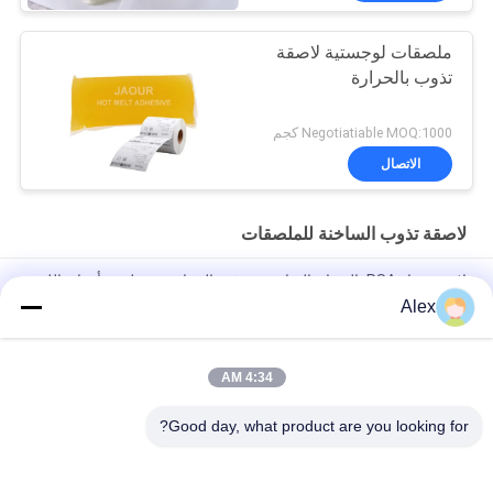
ملصقات لوجستية لاصقة
تذوب بالحرارة
Negotiatiable MOQ:1000 كجم
الاتصال
لاصقة تذوب الساخنة للملصقات
لاصق غراء PSA بالذوبان الساخن مع قوة التصاق جيدة لصنع أوراق اللثة
الورقية
Alex
صمغ ذوبان ساخن لصلب زجاجات الزجاج
4:34 AM
رائحة حساسة منخفضة الضغط تذوب HMPSA لاصقة حساسة
للملصقات ISO14001
Good day, what product are you looking for?
فئات شعبية
جميع