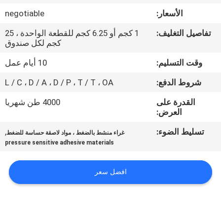
الجودة
الأسعار:
negotiable
تفاصيل التغليف:
1 كجم أو 6.25 كجم للقطعة الواحدة ، 25
اتصل
كجم لكل صندوق
بنا
وقت التسليم:
10 أيام عمل
شروط الدفع:
L / C ، D / A ، D / P ، T / T ، OA
أخبار
القدرة على
4000 طن شهريا
العرض:
القضايا
تسليط الضوء:
,
غراء منشط بالضغط ، مواد لاصقة حساسة للضغط
pressure sensitive adhesive materials
اطلب
عرض
افضل سعر
أسعار
خريطة