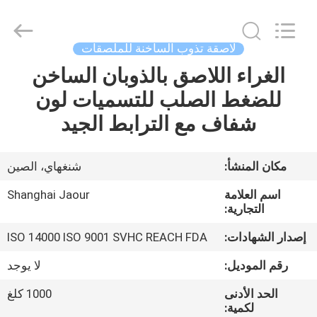
Shanghai
Jaour
Adhesive
Products
Co.,Ltd.
لاصقة تذوب الساخنة للملصقات
All
Rights
الغراء اللاصق بالذوبان الساخن
بيت
Reserved.
للضغط الصلب للتسميات لون
منتجات
شفاف مع الترابط الجيد
معلومات
مكان المنشأ:
شنغهاي، الصين
عنا
اسم العلامة
Shanghai Jaour
التجارية:
جولة
إصدار الشهادات:
ISO 14000 ISO 9001 SVHC REACH FDA
المصنع
رقم الموديل:
لا يوجد
الحد الأدنى
1000 كلغ
مراقبة
لكمية: