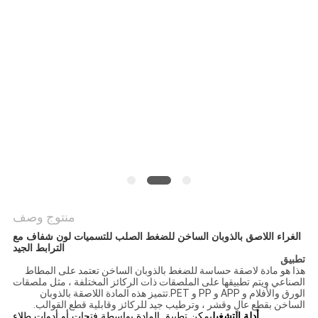
الموقع
سياسة
الخصوصية
منتوج وصف
الغراء اللاصق بالذوبان الساخن للضغط الصلب للتسميات لون شفاف مع
الترابط الجيد
تطبيق
هذا هو مادة لاصقة حساسة للضغط بالذوبان الساخن تعتمد على المطاط
الصناعي ويتم تطبيقها على الملصقات ذات الركائز المختلفة ، مثل ملصقات
الورق والأفلام و APP و PP و PET.تتميز هذه المادة اللاصقة بالذوبان
الساخن بقطع عالٍ وقشر ، وترطيب جيد للركائز وقابلية قطع القوالب.
أدلة التشغيل
يمكن تطبيق المادة بواسطة فتحات أو أدوات طلاء