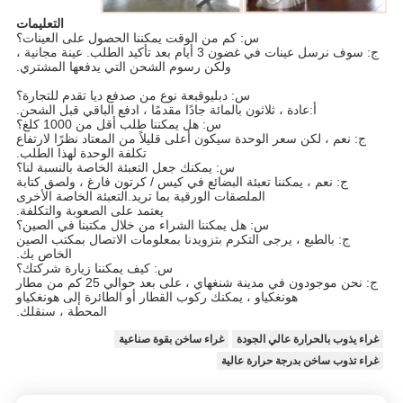
التعليمات
س: كم من الوقت يمكننا الحصول على العينات؟
ج: سوف نرسل عينات في غضون 3 أيام بعد تأكيد الطلب. عينة مجانية ،
ولكن رسوم الشحن التي يدفعها المشتري.
س: دبليو
قبعة نوع من ص
دفع
د
يا تقدم للتجارة؟
أ:
عادة ، ثلاثون بالمائة جادًا مقدمًا ، ادفع الباقي قبل الشحن.
س: هل يمكننا طلب أقل من 1000 كلغ؟
ج: نعم ، لكن سعر الوحدة سيكون أعلى قليلاً من المعتاد نظرًا لارتفاع
تكلفة الوحدة لهذا الطلب.
س: يمكنك جعل التعبئة الخاصة بالنسبة لنا؟
ج: نعم ، يمكننا تعبئة البضائع في كيس / كرتون فارغ ، ولصق كتابة
الملصقات الورقية بما تريد.التعبئة الخاصة الأخرى
يعتمد على الصعوبة والتكلفة.
س: هل يمكننا الشراء من خلال مكتبنا في الصين؟
ج: بالطبع ، يرجى التكرم بتزويدنا بمعلومات الاتصال بمكتب الصين
الخاص بك.
س: كيف يمكننا زيارة شركتك؟
ج: نحن موجودون في مدينة شنغهاي ، على بعد حوالي 25 كم من مطار
هونغكياو ، يمكنك ركوب القطار أو الطائرة إلى هونغكياو
المحطة ، سنقلك.
غراء يذوب بالحرارة عالي الجودة
غراء ساخن بقوة صناعية
غراء تذوب ساخن بدرجة حرارة عالية