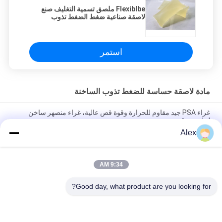
Flexiblbe ملصق تسمية التغليف صنع
لاصقة صناعية ضغط الضغط تذوب
استمر
مادة لاصقة حساسة للضغط تذوب الساخنة
غراء PSA جيد مقاوم للحرارة وقوة قص عالية، غراء منصهر ساخن
لملصق رقمي
Alex
غراء PSA جيد المقاومة للحرارة وقوة القص العالية، غراء يذوب
بالحرارة
9:34 AM
أعلى ورقة التصفيح محبوكة مع لاصق البناء PE لاصقة البناء تذوب
الساخنة
Good day, what product are you looking for?
فئات شعبية
جميع