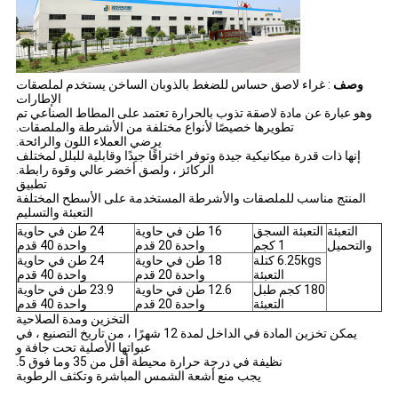
وصف
: غراء لاصق حساس للضغط بالذوبان الساخن يستخدم لملصقات
الإطارات
وهو عبارة عن مادة لاصقة تذوب بالحرارة تعتمد على المطاط الصناعي تم
تطويرها خصيصًا لأنواع مختلفة من الأشرطة والملصقات.
يرضي العملاء اللون والرائحة.
إنها ذات قدرة ميكانيكية جيدة وتوفر اختراقًا جيدًا وقابلية للبلل لمختلف
الركائز ، ولصق أخضر عالي وقوة رابطة.
تطبيق
المنتج مناسب للملصقات والأشرطة المستخدمة على الأسطح المختلفة
التعبئة والتسليم
التعبئة
التعبئة السجق
16 طن في حاوية
24 طن في حاوية
والتحميل
1 كجم
واحدة 20 قدم
واحدة 40 قدم
6.25kgs كتلة
18 طن في حاوية
24 طن في حاوية
التعبئة
واحدة 20 قدم
واحدة 40 قدم
180 كجم طبل
12.6 طن في حاوية
23.9 طن في حاوية
التعبئة
واحدة 20 قدم
واحدة 40 قدم
التخزين ومدة الصلاحية
يمكن تخزين المادة في الداخل لمدة 12 شهرًا ، من تاريخ التصنيع ، في
عبواتها الأصلية تحت جافة و
نظيفة في درجة حرارة محيطة أقل من 35 وما فوق 5.
يجب منع أشعة الشمس المباشرة وتكثف الرطوبة