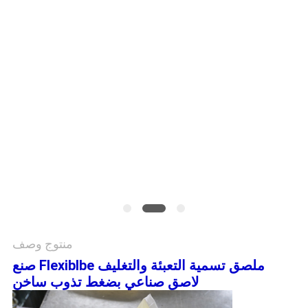
الموقع
سياسة
الخصوصية
منتوج وصف
ملصق تسمية التعبئة والتغليف Flexiblbe صنع
لاصق صناعي بضغط تذوب ساخن