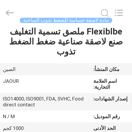
Shanghai
Jaour
Adhesive
Products
Co.,Ltd.
مادة لاصقة حساسة للضغط تذوب الساخنة
All
Rights
Flexiblbe ملصق تسمية التغليف
بيت
Reserved.
صنع لاصقة صناعية ضغط الضغط
منتجات
تذوب
معلومات
مكان المنشأ:
الصين
عنا
اسم العلامة
JAOUR
التجارية:
جولة
إصدار الشهادات:
ISO14000, ISO9001, FDA, SVHC, Food
direct contact
المصنع
رقم الموديل:
N / M
مراقبة
الحد الأدنى
1000 كجم