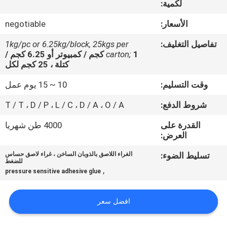
لكمية:
الجودة
الأسعار:
negotiable
اتصل
تفاصيل التغليف:
1kg/pc or 6.25kg/block, 25kgs per
بنا
carton;
1 كجم / كمبيوتر أو 6.25 كجم /
كتلة ، 25 كجم لكل
وقت التسليم:
10 ~ 15 يوم عمل
أخبار
شروط الدفع:
T / T ، D / P ، L / C ، D / A ، O / A
القضايا
القدرة على
4000 طن شهريا
العرض:
اطلب
تسليط الضوء:
الغراء اللاصق بالذوبان الساخن ، غراء لاصق حساس
للضغط
عرض
,
pressure sensitive adhesive glue
أسعار
افضل سعر
خريطة