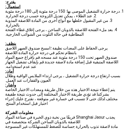
يقترح:
استعمال:
1. درجة حرارة التشغيل الموصى بها: 150 درجة مئوية إلى 180 درجة مئوية
2. عند الطلاء ، يمكن تعديل اللزوجة حسب درجة الحرارة.
3. من غير المقبول خلطها مع أنواع أخرى من المادة اللاصقة المذوبة
بالحرارة.
4. بعد ملء الفتحة اللاصقة بالذوبان الساخن ، يرجى إغلاق غطاء الفتحة
المطاطية في حالة التلوث من الشوائب الخارجية.
ينظف:
يرجى الحفاظ على المعدات نظيفة ؛امسح صندوق الصهر اللاصق
بانتظام.تحكم في درجة حرارة المادة اللاصقة
صندوق الصهر تحت 150 درجة مئوية عند مسحه.قم بإفراغ جميع المواد
اللاصقة المتبقية قبل إضافة مادة لاصقة جديدة.قم بإيقاف تشغيل الجهاز
عند عدم استخدامه.
أمان:
بسبب ارتفاع درجة حرارة التشغيل ، يرجى ارتداء الملابس الواقية وظلال
العيون والقفازات عند العمل.
وأشار:
يتم إعطاء نتيجة الاختبار هذه من خلال طريقة ومعدات الاختبار الخاصة
بشركتنا.قد تؤدي طريقة الاختبار المختلفة إلى حدوث نتيجة طفيفة
مختلف.لذلك حتى لا تتسبب في خسارة غير متوقعة ، نقترح عليك إجراء
اختبار قبل استخدام المنتج.
معلومات الشركة
يجذب Shanghai Jaour فريقًا من نخبة ذوي الخبرة في صناعة المواد
اللاصقة بالذوبان الساخن.الشركة متخصصة في
مادة لاصقة تذوب بالحرارة حساسة للضغط للمستهلكات غير المنسوجة