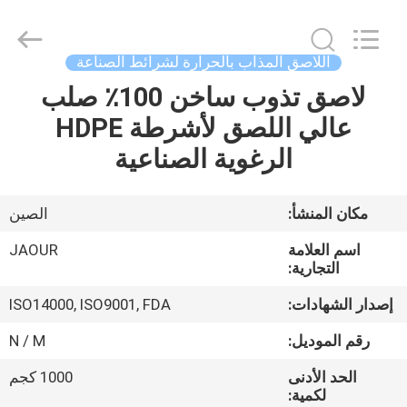
Shanghai
Jaour
Adhesive
Products
Co.,Ltd.
اللاصق المذاب بالحرارة لشرائط الصناعة
All
Rights
لاصق تذوب ساخن 100٪ صلب
بيت
Reserved.
عالي اللصق لأشرطة HDPE
منتجات
الرغوية الصناعية
معلومات
مكان المنشأ:
الصين
عنا
اسم العلامة
JAOUR
التجارية:
جولة
إصدار الشهادات:
ISO14000, ISO9001, FDA
المصنع
رقم الموديل:
N / M
الحد الأدنى
1000 كجم
مراقبة
لكمية: