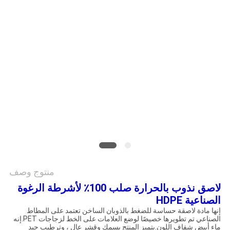
الموقع
سياسة
الخصوصية
منتوج وصف
لاصق نذوب بالحرارة صلب 100٪ لأشرطة الرغوة
الصناعية HDPE
إنها مادة لاصقة حساسة للضغط بالذوبان الساخن تعتمد على المطاط
الصناعي تم تطويرها خصيصًا لوضع العلامات على الخط لزجاجات PET.إنه
ماء أبيض شفاف اللون.يتميز المنتج بسمك وقشر عالٍ ، وترطيب جيد