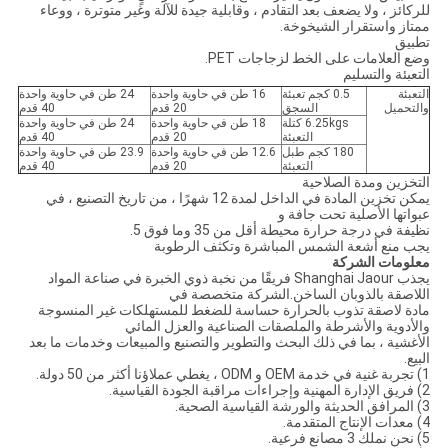
للركائز ، ولا يضعف بعد التقادم ، وقابلية جيدة للآلة وغير متوترة ، ووعاء
ممتاز واستقرار الشيخوخة.
تطبيق
وضع العلامات على الخط لزجاجات PET.
التعبئة والتسليم
التعبئة
0.5 كجم تعبئة
16 طن في حاوية واحدة
24 طن في حاوية واحدة
والتحميل
السجق
20 قدم
40 قدم
6.25kgs كتلة
18 طن في حاوية واحدة
24 طن في حاوية واحدة
التعبئة
20 قدم
40 قدم
180 كجم طبل
12.6 طن في حاوية واحدة
23.9 طن في حاوية واحدة
التعبئة
20 قدم
40 قدم
التخزين ومدة الصلاحية
يمكن تخزين المادة في الداخل لمدة 12 شهرًا ، من تاريخ التصنيع ، في
عبواتها الأصلية تحت جافة و
نظيفة في درجة حرارة محيطة أقل من 35 وما فوق 5.
يجب منع أشعة الشمس المباشرة وتكثف الرطوبة
معلومات الشركة
يجذب Shanghai Jaour فريقًا من نخبة ذوي الخبرة في صناعة المواد
اللاصقة بالذوبان الساخن.الشركة متخصصة في
مادة لاصقة تذوب بالحرارة حساسة للضغط للمستهلكات غير المنسوجة
والأدوية والأشرطة والملصقات الصناعية والعزل المائي
الأغشية ، بما في ذلك البحث والتطوير والتصنيع والمبيعات وخدمات ما بعد
البيع.
1) تجربة غنية في خدمة OEM و ODM ، يغطي عملاؤنا أكثر من 50 دولة.
2) فريق الإدارة المهنية وإجراءات مراقبة الجودة القياسية.
3) المرافق الحديثة والورشة القياسية الصحية.
4) معدات الإنتاج المتقدمة.
5) نحن نملك 3 مصانع فرعية.