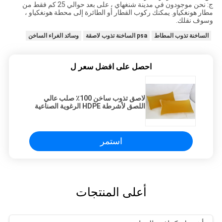
ج: نحن موجودون في مدينة شنغهاي ، على بعد حوالي 25 كم فقط من
مطار هونغكياو. يمكنك ركوب القطار أو الطائرة إلى محطة هونغكياو ،
وسوف نقلك.
الساخنة تذوب المطاط
psa الساخنة تذوب لاصقة
وسائد الغراء الساخن
احصل على افضل سعر ل
لاصق تذوب ساخن 100٪ صلب عالي
اللصق لأشرطة HDPE الرغوية الصناعية
استمر
أعلى المنتجات