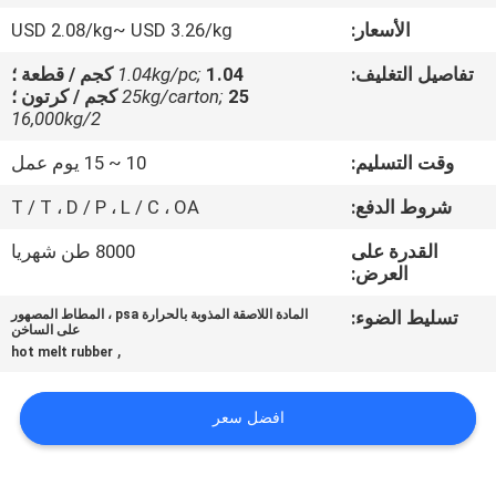
الجودة
الأسعار:
USD 2.08/kg~ USD 3.26/kg
تفاصيل التغليف:
1.04 كجم / قطعة ؛
1.04kg/pc;
اتصل
25 كجم / كرتون ؛
25kg/carton;
بنا
16,000kg/2
وقت التسليم:
10 ~ 15 يوم عمل
أخبار
شروط الدفع:
T / T ، D / P ، L / C ، OA
القدرة على
8000 طن شهريا
القضايا
العرض:
تسليط الضوء:
المادة اللاصقة المذوبة بالحرارة psa ، المطاط المصهور
اطلب
على الساخن
,
hot melt rubber
عرض
أسعار
افضل سعر
خريطة