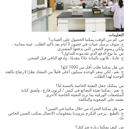
التعليمات
س: كم من الوقت يمكننا الحصول على العينات؟
ج: سوف نرسل عينات في غضون 3 أيام بعد تأكيد الطلب. عينة مجانية ،
ولكن رسوم الشحن التي يدفعها المشتري.
س: ما نوع الدفع الذي تقدمونه للتداول؟
ج: عادةً ، ثلاثون بالمائة جادًا مقدمًا ، وادفع الباقي قبل الشحن.
س: هل يمكننا طلب أقل من 1000 كلغ؟
ج: نعم ، لكن سعر الوحدة سيكون أعلى قليلاً من المعتاد نظرًا لارتفاع تكلفة
الوحدة لهذا الطلب.
س: يمكنك جعل التعبئة الخاصة بالنسبة لنا؟
ج: نعم ، يمكننا تعبئة البضائع في كيس / كرتون فارغ ، ولصق كتابة
الملصقات الورقية بما تريد.التعبئة الخاصة الأخرى
يعتمد على الصعوبة والتكلفة.
س: هل يمكننا الشراء من خلال مكتبنا في الصين؟
ج: بالطبع ، يرجى التكرم بتزويدنا بمعلومات الاتصال بمكتب الصين الخاص
بك.
س: كيف يمكننا زيارة شركتك؟