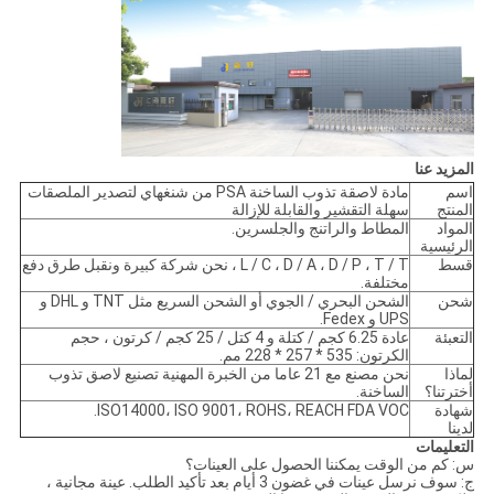
المزيد عنا
اسم
مادة لاصقة تذوب الساخنة PSA من شنغهاي لتصدير الملصقات
المنتج
سهلة التقشير والقابلة للإزالة
المواد
المطاط والراتنج والجلسرين.
الرئيسية
قسط
L / C ، D / A ، D / P ، T / T ، نحن شركة كبيرة ونقبل طرق دفع
مختلفة.
شحن
الشحن البحري / الجوي أو الشحن السريع مثل TNT و DHL و
UPS و Fedex.
التعبئة
عادة 6.25 كجم / كتلة و 4 كتل / 25 كجم / كرتون ، حجم
الكرتون: 535 * 257 * 228 مم.
لماذا
نحن مصنع مع 21 عاما من الخبرة المهنية تصنيع لاصق تذوب
أخترتنا؟
الساخنة.
شهادة
ISO14000، ISO 9001، ROHS، REACH FDA VOC.
لدينا
التعليمات
س: كم من الوقت يمكننا الحصول على العينات؟
ج: سوف نرسل عينات في غضون 3 أيام بعد تأكيد الطلب. عينة مجانية ،