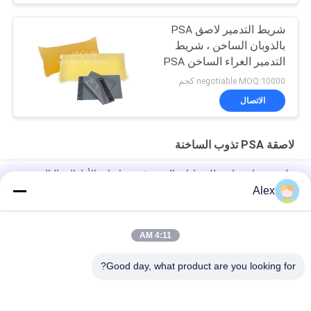
شريط التدمير لاصق PSA
بالذوبان الساخن ، شريط
التدمير الغراء الساخن PSA
negotiable MOQ:10000 كجم
الاتصال
لاصقة PSA تذوب الساخنة
ملصق ذوبان ساخن للضمادات المرنة في حفاضات الأطفال والبالغين
Alex
الغراء المصهور على الساخن لصنع حفاضات الغراء البناء لإنتاج حفاضات
الأطفال
4:11 AM
Premium Grade Positioning Hot Melt PSA for lady sanitary
napkin
Good day, what product are you looking for?
فئات شعبية
جميع