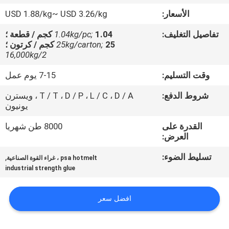
الجودة
الأسعار:
USD 1.88/kg~ USD 3.26/kg
تفاصيل التغليف:
1.04 كجم / قطعة ؛
1.04kg/pc;
اتصل
25 كجم / كرتون ؛
25kg/carton;
بنا
16,000kg/2
وقت التسليم:
7-15 يوم عمل
أخبار
شروط الدفع:
T / T ، D / P ، L / C ، D / A ، ويسترن
يونيون
القضايا
القدرة على
8000 طن شهريا
العرض:
اطلب
تسليط الضوء:
,
psa hotmelt ، غراء القوة الصناعية
industrial strength glue
عرض
أسعار
افضل سعر
خريطة