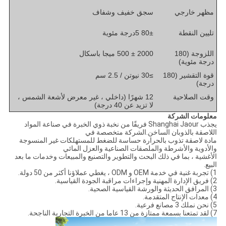
مظهر خارجي
سجق خفيف وشفاف
تليين النقطة
± 5
80
درجة مئوية
اللزوجة (180
2000 ± 500 ميجا باسكال
درجة مئوية)
قوة التقشير (180
≥30 نيوتن / 2.5 سم
درجة)
وقت الصلاحية
12 شهرًا (داخلي ، غير معرض لأشعة الشمس ،
لا تزيد عن 40 درجة)
معلومات الشركة
يجذب Shanghai Jaour فريقًا من نخبة ذوي الخبرة في صناعة المواد
اللاصقة بالذوبان الساخن.الشركة متخصصة في
مادة لاصقة تذوب بالحرارة حساسة للضغط للمستهلكات غير المنسوجة
والأدوية والأشرطة والملصقات الصناعية والعزل المائي
الأغشية ، بما في ذلك البحث والتطوير والتصنيع والمبيعات وخدمات ما بعد
البيع.
1) تجربة غنية في خدمة OEM و ODM ، يغطي عملاؤنا أكثر من 50 دولة.
2) فريق الإدارة المهنية وإجراءات مراقبة الجودة القياسية.
3) المرافق الحديثة والورشة القياسية الصحية.
4) معدات الإنتاج المتقدمة.
5) نحن نملك 3 مصانع فرعية.
7) لقد تمتعنا بسمعة ممتازة من 13 عاما من الخبرة التجارية الناجحة.