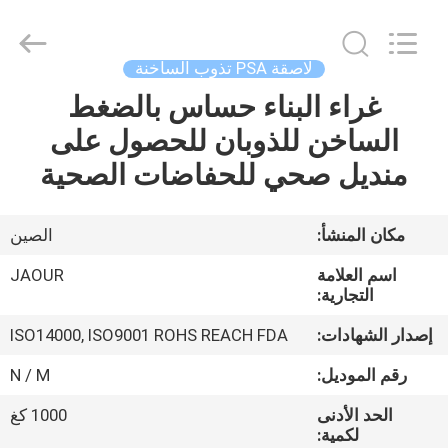
Shanghai
Jaour
Adhesive
Products
Co.,Ltd.
لاصقة PSA تذوب الساخنة
All
Rights
غراء البناء حساس بالضغط
بيت
Reserved.
الساخن للذوبان للحصول على
منتجات
منديل صحي للحفاضات الصحية
معلومات
مكان المنشأ:
الصين
عنا
اسم العلامة
JAOUR
التجارية:
جولة
إصدار الشهادات:
ISO14000, ISO9001 ROHS REACH FDA
المصنع
رقم الموديل:
N / M
الحد الأدنى
1000 كغ
مراقبة
لكمية: