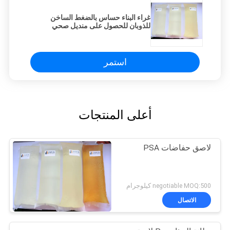
غراء البناء حساس بالضغط الساخن
للذوبان للحصول على منديل صحي
للحفاضات الصحية
استمر
أعلى المنتجات
لاصق حفاضات PSA
negotiable MOQ:500 كيلوجرام
الاتصال