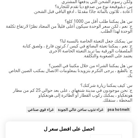
ولكن رسوم الشحن التي يدفعها المشتري.
س: دبليو
قبعة نوع من ص
دفع
د
يا تقدم للتجارة؟
أ:
عادة ، ثلاثون بالمائة جادًا مقدمًا ، ادفع الباقي قبل الشحن.
س: هل يمكننا طلب أقل من 1000 كلغ؟
ج: نعم ، لكن سعر الوحدة سيكون أعلى قليلاً من المعتاد نظرًا لارتفاع تكلفة
الوحدة لهذا الطلب.
س: يمكنك جعل التعبئة الخاصة بالنسبة لنا؟
ج: نعم ، يمكننا تعبئة البضائع في كيس / كرتون فارغ ، ولصق كتابة
الملصقات الورقية بما تريد.التعبئة الخاصة الأخرى
يعتمد على الصعوبة والتكلفة.
س: هل يمكننا الشراء من خلال مكتبنا في الصين؟
ج: بالطبع ، يرجى التكرم بتزويدنا بمعلومات الاتصال بمكتب الصين الخاص
بك.
س: كيف يمكننا زيارة شركتك؟
ج: نحن موجودون في مدينة شنغهاي ، على بعد حوالي 25 كم من مطار
هونغكياو ، يمكنك ركوب القطار أو الطائرة إلى هونغكياو
المحطة ، سنقلك.
psa hotmelt
غراء تذوب ساخن عالي الجودة
غراء قوي صناعي
احصل على افضل سعر ل