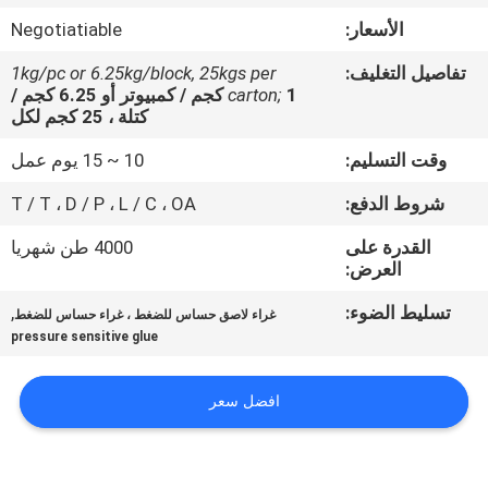
الجودة
الأسعار:
Negotiatiable
تفاصيل التغليف:
1kg/pc or 6.25kg/block, 25kgs per
اتصل
carton;
1 كجم / كمبيوتر أو 6.25 كجم /
بنا
كتلة ، 25 كجم لكل
وقت التسليم:
10 ~ 15 يوم عمل
أخبار
شروط الدفع:
T / T ، D / P ، L / C ، OA
القدرة على
4000 طن شهريا
القضايا
العرض:
تسليط الضوء:
,
غراء لاصق حساس للضغط ، غراء حساس للضغط
اطلب
pressure sensitive glue
عرض
أسعار
افضل سعر
خريطة