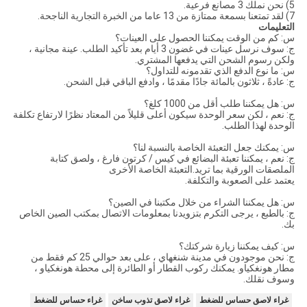
5) نحن نملك 3 مصانع فرعية.
7) لقد تمتعنا بسمعة ممتازة من 13 عاما من الخبرة التجارية الناجحة.
التعليمات
س: كم من الوقت يمكننا الحصول على العينات؟
ج: سوف نرسل عينات في غضون 3 أيام بعد تأكيد الطلب. عينة مجانية ،
ولكن رسوم الشحن التي يدفعها المشتري.
س: ما نوع الدفع الذي تقدمونه للتداول؟
ج: عادةً ، ثلاثون بالمائة جادًا مقدمًا ، وادفع الباقي قبل الشحن.
س: هل يمكننا طلب أقل من 1000 كلغ؟
ج: نعم ، لكن سعر الوحدة سيكون أعلى قليلاً من المعتاد نظرًا لارتفاع تكلفة
الوحدة لهذا الطلب.
س: يمكنك جعل التعبئة الخاصة بالنسبة لنا؟
ج: نعم ، يمكننا تعبئة البضائع في كيس / كرتون فارغ ، ولصق كتابة
الملصقات الورقية بما تريد.التعبئة الخاصة الأخرى
يعتمد على الصعوبة والتكلفة.
س: هل يمكننا الشراء من خلال مكتبنا في الصين؟
ج: بالطبع ، يرجى التكرم بتزويدنا بمعلومات الاتصال بمكتب الصين الخاص
بك.
س: كيف يمكننا زيارة شركتك؟
ج: نحن موجودون في مدينة شنغهاي ، على بعد حوالي 25 كم فقط من
مطار هونغكياو. يمكنك ركوب القطار أو الطائرة إلى محطة هونغكياو ،
وسوف نقلك.
غراء لاصق حساس للضغط
غراء لاصق تذوب ساخن
غراء حساس للضغط