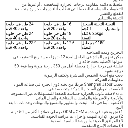
ملصقات دائمة بمقاومة درجات الحرارة المنخفضة ، أو غيرها من
التطبيقات الحساسة للضغط التي تتطلب أداء درجات حرارة منخفضة
للقطع والقشر.
التعبئة والتسليم
التعبئة
التعبئة السجق
16 طن في حاوية
24 طن في حاوية
والتحميل
1 كجم
واحدة 20 قدم
واحدة 40 قدم
6.25kgs كتلة
18 طن في حاوية
24 طن في حاوية
التعبئة
واحدة 20 قدم
واحدة 40 قدم
180 كجم طبل
12.6 طن في حاوية
23.9 طن في حاوية
التعبئة
واحدة 20 قدم
واحدة 40 قدم
التخزين ومدة الصلاحية
يمكن تخزين المادة في الداخل لمدة 12 شهرًا ، من تاريخ التصنيع ، في
عبواتها الأصلية تحت جافة و
نظيفة في درجة حرارة محيطة أقل من 350 درجة مئوية وما فوق 50
درجة مئوية.
يجب منع أشعة الشمس المباشرة وتكثف الرطوبة
معلومات الشركة
يجذب Shanghai Jaour فريقًا من نخبة ذوي الخبرة في صناعة المواد
اللاصقة بالذوبان الساخن.الشركة متخصصة في
مادة لاصقة تذوب بالحرارة حساسة للضغط للمستهلكات غير المنسوجة
والأدوية والأشرطة والملصقات الصناعية والعزل المائي
الأغشية ، بما في ذلك البحث والتطوير والتصنيع والمبيعات وخدمات ما بعد
البيع.
1) تجربة غنية في خدمة OEM و ODM ، يغطي عملاؤنا أكثر من 50 دولة.
2) فريق الإدارة المهنية وإجراءات مراقبة الجودة القياسية.
3) المرافق الحديثة والورشة القياسية الصحية.
4) معدات الإنتاج المتقدمة.