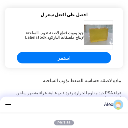
احصل على افضل سعر ل
جيد يموت قطع لاصقة تذوب الساخنة
لإنتاج ملصقات الباركود Labelstock
استمر
مادة لاصقة حساسة للضغط تذوب الساخنة
غراء PSA جيد مقاوم للحرارة وقوة قص عالية، غراء منصهر ساخن
لملصق رقمي
Alex
غراء PSA جيد المقاومة للحرارة وقوة القص العالية، غراء يذوب
بالحرارة
7:56 PM
أعلى ورقة التصفيح محبوكة مع لاصق البناء PE لاصقة البناء تذوب