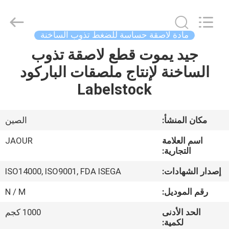
Shanghai
Jaour
Adhesive
Products
Co.,Ltd.
مادة لاصقة حساسة للضغط تذوب الساخنة
All
Rights
جيد يموت قطع لاصقة تذوب
بيت
Reserved.
الساخنة لإنتاج ملصقات الباركود
منتجات
Labelstock
معلومات
مكان المنشأ:
الصين
عنا
اسم العلامة
JAOUR
التجارية:
جولة
إصدار الشهادات:
ISO14000, ISO9001, FDA ISEGA
المصنع
رقم الموديل:
N / M
الحد الأدنى
1000 كجم
مراقبة
لكمية: