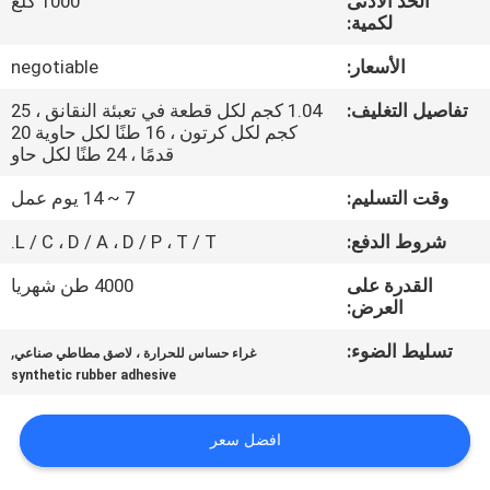
الحد الأدنى
1000 كلغ
الجودة
لكمية:
الأسعار:
negotiable
اتصل
تفاصيل التغليف:
1.04 كجم لكل قطعة في تعبئة النقانق ، 25
بنا
كجم لكل كرتون ، 16 طنًا لكل حاوية 20
قدمًا ، 24 طنًا لكل حاو
أخبار
وقت التسليم:
7 ~ 14 يوم عمل
شروط الدفع:
L / C ، D / A ، D / P ، T / T.
القضايا
القدرة على
4000 طن شهريا
العرض:
اطلب
تسليط الضوء:
,
غراء حساس للحرارة ، لاصق مطاطي صناعي
عرض
synthetic rubber adhesive
أسعار
افضل سعر
خريطة