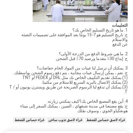
التعليمات
1. ما هو تاريخ التسليم الخاص بك؟
ج: تاريخ التسليم هو 7-15 يومًا بعد الموافقة على تصميمات التعبئة
والاستلام
عن الدفع.
2. ما هي شروط الدفع من الدرجة الأولى؟
ج: إيداع 30٪ مقدما ورصيد 70٪ قبل الشحن.
3. يمكنك أن ترسل لنا عينات من المواد الخام حفاضات؟
ج: نعم ، يمكن إرسال عينات مجانية ، يتم دفع رسوم الشحن بواسطتك.
(1).يمكنك تقديم التكييف الخاص بك مثل DHL أو FEDEX أو TNT
(2).يمكنك الاتصال بالبريد السريع للاستلام من مكتبنا.
(3).يمكنك أن تدفع لنا الرسوم الصريحة عن طريق ويسترن يونيون أو T /
T.
4. أين يقع المصنع الخاص بك؟كيف يمكنني زيارته.
ج: يقع مصنعنا في مدينة شنغهاي ، الصين ، يمكنك السفر إلى ميناء
هونغكياو الجوي ، وسوف نقلك.
غراء لاصق حساس للضغط
غراء لاصق تذوب ساخن
غراء حساس للضغط