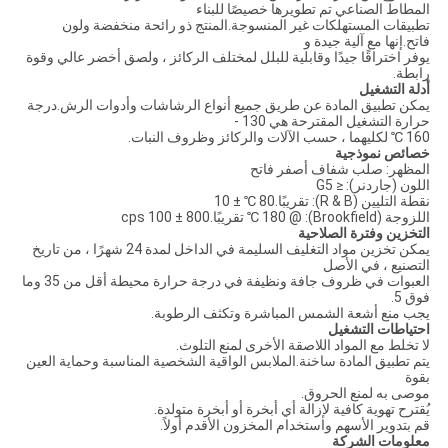
المطاط الصناعي تم تطويرها خصيصًا للبناء
تطبيقات المستهلكات غير المنسوجة.المنتج ذو رائحة منخفضة ولون
فاتح.إنها مع آلية جيدة و
يوفر اختراقًا جيدًا وقابلية للبلل لمختلف الركائز ، ولصق أخضر عالي وقوة
رابطة.
أدلة التشغيل
يمكن تطبيق المادة عن طريق جميع أنواع الرشاشات وأدوات الرش.درجة
حرارة التشغيل المقترحة هي 130 -
160 ℃ لكليهما ، حسب الآلات والركائز وظروف النبات.
خصائص نموذجية
المظهر: صلب شفاف أصفر فاتح
اللون (جاردنر): ≤ G5
نقطة التليين (R & B): تقريبًا.80 ℃ ± 10
اللزوجة (Brookfield): @ 180 ℃ تقريبًا.800 ± 100 cps
التخزين وفترة الصلاحية
يمكن تخزين مواد التغليف السليمة في الداخل لمدة 24 شهرًا ، من تاريخ
التصنيع ، في الأصل
العبوات في ظروف جافة ونظيفة في درجة حرارة محيطة أقل من 35 وما
فوق 5.
يجب منع أشعة الشمس المباشرة وتكثف الرطوبة.
احتياطات التشغيل
لا تخلط مع المواد اللاصقة الأخرى لمنع التلوث.
يتم تطبيق المادة ساخنة.الملابس الواقية الشخصية المناسبة وحماية العين
بقوة
موصى به لمنع الحروق.
يُقترح تهوية كافية لإزالة أي أبخرة أو أبخرة متولدة.
قم بتدوير الأسهم واستخدام المخزون الأقدم أولاً.
معلومات الشركة