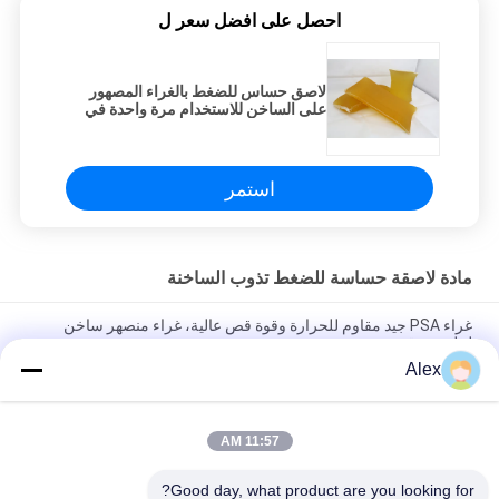
احصل على افضل سعر ل
لاصق حساس للضغط بالغراء المصهور
على الساخن للاستخدام مرة واحدة في
صفائح غير منسوجة
استمر
مادة لاصقة حساسة للضغط تذوب الساخنة
غراء PSA جيد مقاوم للحرارة وقوة قص عالية، غراء منصهر ساخن
لملصق رقمي
Alex
غراء PSA جيد المقاومة للحرارة وقوة القص العالية، غراء يذوب
بالحرارة
11:57 AM
أعلى ورقة التصفيح محبوكة مع لاصق البناء PE لاصقة البناء تذوب
الساخنة
Good day, what product are you looking for?