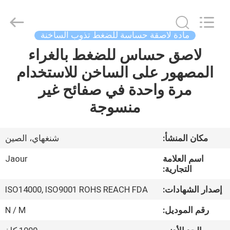
Shanghai
Jaour
Adhesive
Products
Co.,Ltd.
مادة لاصقة حساسة للضغط تذوب الساخنة
All
Rights
لاصق حساس للضغط بالغراء
بيت
Reserved.
المصهور على الساخن للاستخدام
منتجات
مرة واحدة في صفائح غير
منسوجة
معلومات
عنا
مكان المنشأ:
شنغهاي، الصين
اسم العلامة
Jaour
جولة
التجارية:
المصنع
إصدار الشهادات:
ISO14000, ISO9001 ROHS REACH FDA
رقم الموديل:
N / M
مراقبة