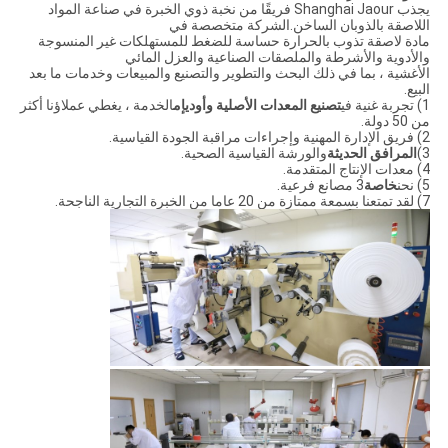
يجذب Shanghai Jaour فريقًا من نخبة ذوي الخبرة في صناعة المواد
اللاصقة بالذوبان الساخن.الشركة متخصصة في
مادة لاصقة تذوب بالحرارة حساسة للضغط للمستهلكات غير المنسوجة
والأدوية والأشرطة والملصقات الصناعية والعزل المائي
الأغشية ، بما في ذلك البحث والتطوير والتصنيع والمبيعات وخدمات ما بعد
البيع.
1) تجربة غنية في
تصنيع المعدات الأصلية وأوديإم
الخدمة ، يغطي عملاؤنا أكثر
من 50 دولة.
2) فريق الإدارة المهنية وإجراءات مراقبة الجودة القياسية.
3)
المرافق الحديثة
والورشة القياسية الصحية.
4) معدات الإنتاج المتقدمة.
5) نحن
خاصة
3 مصانع فرعية.
7) لقد تمتعنا بسمعة ممتازة من 20 عاما من الخبرة التجارية الناجحة.