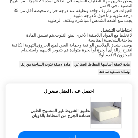
يمكن تخزين مواد التغليف السليمة في الداخل لمدة 24 شهرًا ، من تاريخ
التصنيع ، في الأصل
العبوات في ظروف جافة ونظيفة عند درجة حرارة محيطة أقل من 35
درجة مئوية وما فوق 5 درجة مئوية.
يجب منع أشعة الشمس المباشرة وتكثف الرطوبة.
احتياطات التشغيل
لا تخلط مع المواد اللاصقة الأخرى لمنع التلوث.يتم تطبيق المادة
ساخنة.الشخصية المناسبة
يوصى بشدة بالملابس الواقية وحماية العين لمنع الحروق.التهوية الكافية
اقترح إزالة أي أبخرة أو أبخرة متولدة.قم بتدوير الأسهم واستخدام
المخزون الأقدم أولاً.
مادة لاصقة أساسها المطاط الصناعي
مادة لاصقة تذوب الساخنة من إيفا
وسائد صمغية ساخنة
احصل على افضل سعر ل
تطبيق الشريط غير المنسوج الطبي
ضمادة الجرح من المطاط بالذوبان
الساخن بأكسيد الزنك
استمر