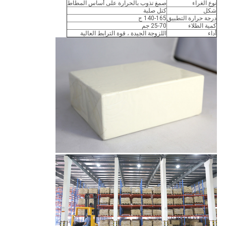
نوع الغراء
صمغ تذوب بالحرارة على أساس المطاط
شكل
كتل صلبة
درجة حرارة التطبيق
140-165 ج
كمية الطلاء
25-70 جم
أداء
اللزوجة الجيدة ، قوة الترابط العالية