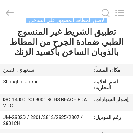
Shanghai
Jaour
Adhesive
Products
Co.,Ltd.
لاصق المطاط المصهور على الساخن
All
Rights
تطبيق الشريط غير المنسوج
بيت
Reserved.
الطبي ضمادة الجرح من المطاط
منتجات
بالذوبان الساخن بأكسيد الزنك
معلومات
مكان المنشأ:
شنغهاي، الصين
عنا
اسم العلامة
Shanghai Jaour
التجارية:
جولة
إصدار الشهادات:
ISO 14000 ISO 9001 ROHS REACH FDA
VOC
المصنع
رقم الموديل:
JM-2802D / 2801/2812/2825/2807 /
2801CH
مراقبة