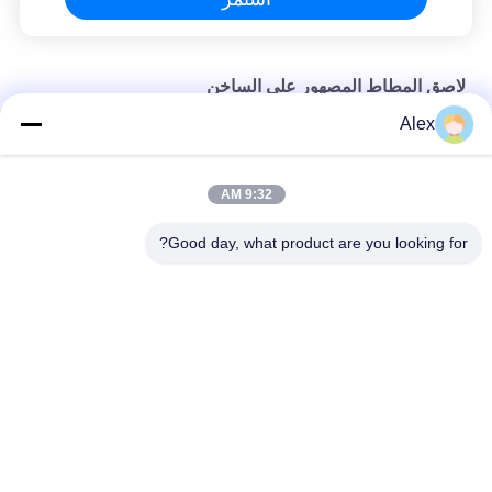
لاصق المطاط المصهور على الساخن
Alex
الغراء اللاصق المطاطي بالذوبان الساخن للضغط لتسميات المشروبات
غراء المطاط الصناعي JAOUR Psa لأشرطة مجاري الهواء
9:32 AM
لاصق المطاط المذاب بالحرارة للأشرطة على الوجهين
Good day, what product are you looking for?
فئات شعبية
جميع
مادة لاصقة حساسة 
لاصقة PSA تذوب 
للضغط تذوب الساخنة
الساخنة
لاصق حساس للضغط 
صمغ PSA
PSA
مادة لاصقة تذوب 
اللاصق بالغراء المذاب 