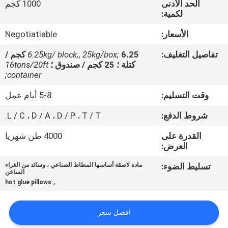
الحد الأدنى
1000 كجم
الجودة
لكمية:
الأسعار:
Negotiatiable
اتصل
بنا
تفاصيل التغليف:
6.25kg/ block;, 25kg/box;
6.25 كجم /
كتلة ؛ 25 كجم / صندوق ؛
16tons/20ft
container;
أخبار
وقت التسليم:
5-8 أيام عمل
شروط الدفع:
L / C ، D / A ، D / P ، T / T.
القضايا
القدرة على
4000 طن شهريا
العرض:
اطلب
تسليط الضوء:
مادة لاصقة أساسها المطاط الصناعي ، وسائد من الغراء
عرض
الساخن
,
hot glue pillows
أسعار
افضل سعر
خريطة