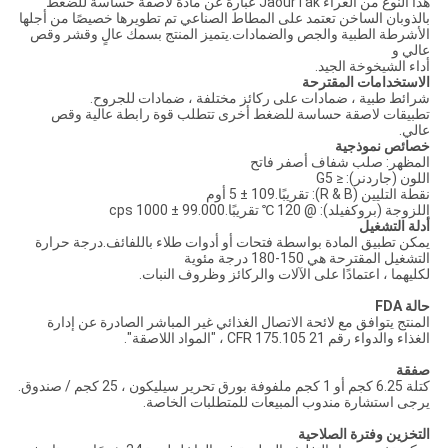
هذا النوع من الغراء JaourTak عبارة عن مادة لاصقة حساسة للضغط
بالذوبان الساخن تعتمد على المطاط الصناعي تم تطويرها خصيصًا من أجلها
الأشرطة الطبية والجص والضمادات.يتميز المنتج بسمك عالٍ وقشر وقص
عالي و
أداء الشيخوخة الجيد.
الاستخدامات المقترحة
شرائط طبية ، ضمادات على ركائز مختلفة ، ضمادات للجروح.
تطبيقات لاصقة حساسة للضغط أخرى تتطلب قوة رابطة عالية وقص
عالي.
خصائص نموذجية
المظهر: صلب شفاف أصفر فاتح
اللون (جاردنر): ≤ G5
نقطة التليين (R & B): تقريبًا.109 ± 5 أوم
اللزوجة (بروكفيلد): @ 120 ℃ تقريبًا.99.000 ± 1000 cps
أدلة التشغيل
يمكن تطبيق المادة بواسطة فتحات أو أدوات طلاء باللفائف.درجة حرارة
التشغيل المقترحة هي 150-180 درجة مئوية
لكليهما ، اعتمادًا على الآلات والركائز وظروف النبات.
حالة FDA
المنتج يتوافق مع لائحة الاتصال الغذائي غير المباشر الصادرة عن إدارة
الغذاء والدواء رقم 21 CFR 175.105 ، "المواد اللاصقة".
صفقة
كتلة 6.25 كجم أو 1 كجم ملفوفة بورق تحرير سيليكون ، 25 كجم / صندوق.
يرجى استشارة مندوب المبيعات للمتطلبات الخاصة.
التخزين وفترة الصلاحية