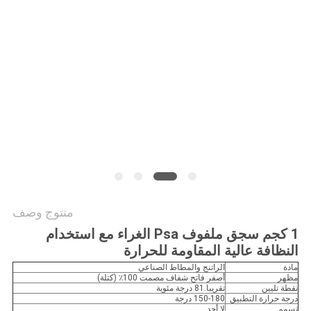
الموقع
سياسة
الخصوصية
منتوج وصف
1 كجم سجق ملفوف Psa الغراء مع استخدام
النظافة عالية المقاومة للحرارة
مادة
الراتنج والمطاط الصناعي
مظهر
أصفر فاتح شفاف مصمت 100٪ (كتلة)
نقطة تليين
تقريبا.81 درجة مئوية
درجة حرارة التطبيق
150-180 درجة
تسمم
لا أحد