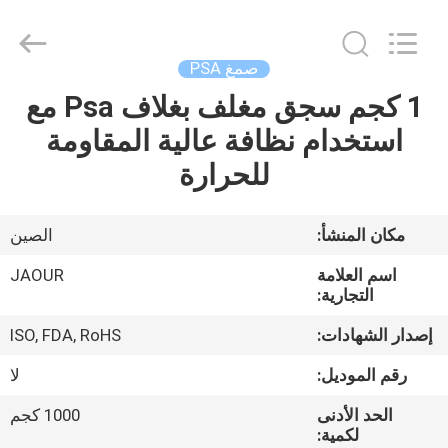
Shanghai
Jaour
Adhesive
Products
Co.,Ltd.
صمغ PSA
All
Rights
1 كجم سجق مغلف بغلاف Psa مع
بيت
Reserved.
استخدام نظافة عالية المقاومة
منتجات
للحرارة
معلومات
مكان المنشأ:
الصين
عنا
اسم العلامة
JAOUR
التجارية:
جولة
إصدار الشهادات:
ISO, FDA, RoHS
المصنع
رقم الموديل:
لا
الحد الأدنى
1000 كجم
مراقبة
لكمية: