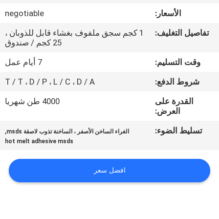
الجودة
الأسعار:
negotiable
تفاصيل التغليف:
1 كجم سجق ملفوف بغشاء قابل للذوبان ،
اتصل
25 كجم / صندوق
بنا
وقت التسليم:
7 أيام عمل
شروط الدفع:
T / T ، D / P ، L / C ، D / A
أخبار
القدرة على
4000 طن شهريا
العرض:
القضايا
تسليط الضوء:
,
الغراء الساخن الأصفر ، الساخنة تذوب لاصقة msds
hot melt adhesive msds
اطلب
عرض
افضل سعر
أسعار
خريطة