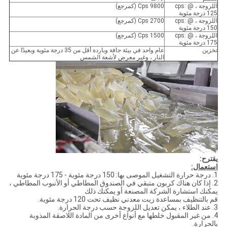
اللزوجة ، cps: @
9800 Cps (كمرجع)
125 درجة مئوية
اللزوجة ، cps: @
2700 Cps (كمرجع)
150 درجة مئوية
اللزوجة ، cps: @
1500 Cps (كمرجع)
175 درجة مئوية
تخزين
عام واحد في بيئة جافة وباردة أقل من 35 درجة مئوية وبعيدًا عن
النار ، وغير معرض لأشعة الشمس
يقترح:
استعمال:
1. درجة حرارة التشغيل الموصى بها: 150 درجة مئوية - 175 درجة مئوية
2. إذا كان هناك كربون متبقي في الصندوق المطاطي أو الأنبوب المطاطي ،
يمكنك استشارة الشركة المصنعة أو يمكنك ذلك
قم بالتنظيف بمساعدة زيت معدني نظيف تحت 120 درجة مئوية.
3. عند الطلاء ، يمكن تعديل اللزوجة حسب درجة الحرارة.
4. من غير المقبول خلطها مع أنواع أخرى من المادة اللاصقة المذوبة
بالحرارة.