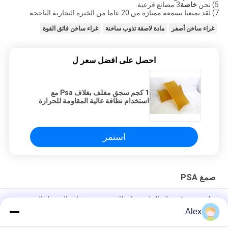
5) نحن
خاصة
3 مصانع فرعية.
7) لقد تمتعنا بسمعة ممتازة من 20 عاما من الخبرة التجارية الناجحة.
غراء ساخن أصفر
مادة لاصقة تذوب ساخنة
غراء ساخن فائق القوة
احصل على افضل سعر ل
1 كجم سجق مغلف بغلاف Psa مع
استخدام نظافة عالية المقاومة للحرارة
استمر
صمغ PSA
نظف صندوق ذوبان الملصق بانتظام مع درجة حرارة التشغيل الموصى
بها 150°C-175°C غراء PSA
Alex