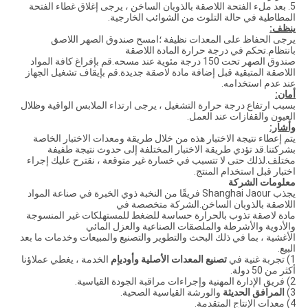
5. بعد ملء الفتحة اللاصقة بالذوبان الساخن ، يرجى إغلاق غطاء الفتحة
المطاطية في حالة التلوث من الشوائب الخارجية.
ينظف:
يرجى الحفاظ على المعدات نظيفة ؛امسح صندوق الصهر اللاصق
بانتظام.تحكم في درجة حرارة المادة اللاصقة
صندوق الصهر تحت 150 درجة مئوية عند مسحه.قم بإفراغ كافة المواد
اللاصقة المتبقية قبل إضافة مادة لاصقة جديدة.قم بإيقاف تشغيل الجهاز
عند عدم استخدامه.
أمان:
بسبب ارتفاع درجة حرارة التشغيل ، يرجى ارتداء الملابس الواقية وظلال
العيون والقفازات عند العمل.
وأشار:
يتم إعطاء نتيجة الاختبار هذه من خلال طريقة ومعدات الاختبار الخاصة
بشركتنا.قد تؤدي طريقة الاختبار المختلفة إلى حدوث نتيجة طفيفة
مختلف.لذلك حتى لا تتسبب في خسارة غير متوقعة ، نقترح عليك إجراء
اختبار قبل استخدام المنتج.
معلومات الشركة
يجذب Shanghai Jaour فريقًا من النخبة ذوي الخبرة في صناعة المواد
اللاصقة بالذوبان الساخن.الشركة متخصصة في
مادة لاصقة تذوب بالحرارة حساسة للضغط للمستهلكات غير المنسوجة
والأدوية والأشرطة والملصقات الصناعية والعزل المائي
الأغشية ، بما في ذلك البحث والتطوير والتصنيع والمبيعات وخدمات ما بعد
البيع.
1) تجربة غنية في
تصنيع المعدات الأصلية وأوديإم
الخدمة ، يغطي عملاؤنا
أكثر من 50 دولة.
2) فريق الإدارة المهنية وإجراءات مراقبة الجودة القياسية.
3)
المرافق الحديثة
والورشة القياسية الصحية.
4) معدات الإنتاج المتقدمة.