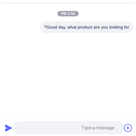
بالحرارة
3:58 PM
أعلى ورقة التصفيح محبوكة مع لاصق البناء PE لاصقة البناء تذوب
الساخنة
Good day, what product are you looking for?
فئات شعبية
جميع
مادة لاصقة حساسة 
لاصقة PSA تذوب 
للضغط تذوب الساخنة
الساخنة
لاصق حساس للضغط 
صمغ PSA
PSA
مادة لاصقة تذوب 
اللاصق بالغراء المذاب 
الساخنة
بالحرارة
لاصق المطاط 
تذوب الساخنة PSA
المصهور على الساخن
طلب اقتباس