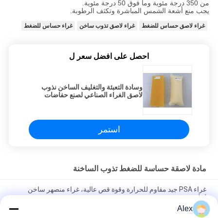
من 350 درجة مئوية وما فوق 50 درجة مئوية.
يجب منع أشعة الشمس المباشرة وتكثف الرطوبة.
غراء لاصق حساس للضغط
غراء لاصق تذوب ساخن
غراء حساس للضغط
احصل على افضل سعر ل
وسادة التعبئة والتغليف الساخن نذوب
لاصق الغراء الصناعي لصنع حفاضات
الكبار
استمر
مادة لاصقة حساسة للضغط تذوب الساخنة
غراء PSA جيد مقاوم للحرارة وقوة قص عالية، غراء منصهر ساخن
لملصق رقمي
Alex
غراء PSA جيد المقاومة للحرارة وقوة القص العالية، غراء يذوب