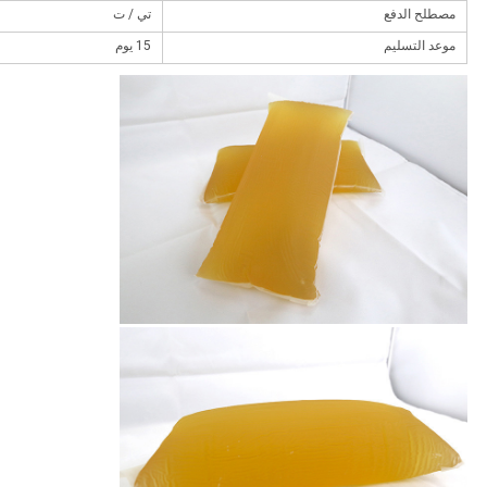
مصطلح الدفع
تي / ت
موعد التسليم
15 يوم