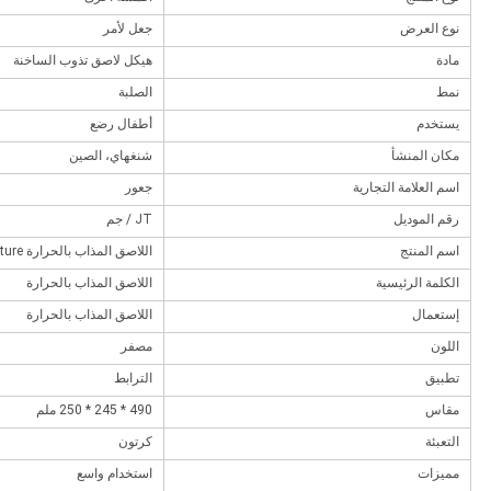
نوع العرض
جعل لأمر
مادة
هيكل لاصق تذوب الساخنة
نمط
الصلبة
يستخدم
أطفال رضع
مكان المنشأ
شنغهاي، الصين
اسم العلامة التجارية
جعور
رقم الموديل
JT / جم
اسم المنتج
اللاصق المذاب بالحرارة Struture
الكلمة الرئيسية
اللاصق المذاب بالحرارة
إستعمال
اللاصق المذاب بالحرارة
اللون
مصفر
تطبيق
الترابط
مقاس
490 * 245 * 250 ملم
التعبئة
كرتون
مميزات
استخدام واسع