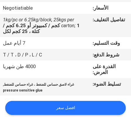
الجودة
الأسعار:
Negotiatiable
تفاصيل التغليف:
1kg/pc or 6.25kg/block, 25kgs per
اتصل
carton;
1 كجم / كمبيوتر أو 6.25 كجم /
بنا
كتلة ، 25 كجم لكل
وقت التسليم:
7 أيام عمل
أخبار
شروط الدفع:
T / T ، D / P ، L / C
القدرة على
4000 طن شهريا
القضايا
العرض:
تسليط الضوء:
,
غراء لاصق حساس للضغط ، غراء حساس للضغط
اطلب
pressure sensitive glue
عرض
أسعار
افضل سعر
خريطة