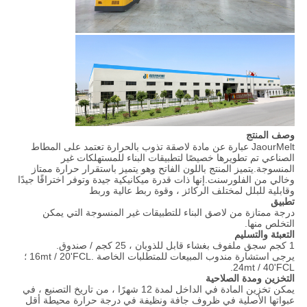
وصف المنتج
JaourMelt عبارة عن مادة لاصقة تذوب بالحرارة تعتمد على المطاط
الصناعي تم تطويرها خصيصًا لتطبيقات البناء للمستهلكات غير
المنسوجة.يتميز المنتج باللون الفاتح وهو يتميز باستقرار حرارة ممتاز
وخالي من الفلورسنت.إنها ذات قدرة ميكانيكية جيدة وتوفر اختراقًا جيدًا
وقابلية للبلل لمختلف الركائز ، وقوة ربط عالية وربط
تطبيق
درجة ممتازة من لاصق البناء للتطبيقات غير المنسوجة التي يمكن
التخلص منها.
التعبئة والتسليم
1 كجم سجق ملفوف بغشاء قابل للذوبان ، 25 كجم / صندوق.
يرجى استشارة مندوب المبيعات للمتطلبات الخاصة .16mt / 20'FCL ؛
24mt / 40'FCL.
التخزين ومدة الصلاحية
يمكن تخزين المادة في الداخل لمدة 12 شهرًا ، من تاريخ التصنيع ، في
عبواتها الأصلية في ظروف جافة ونظيفة في درجة حرارة محيطة أقل