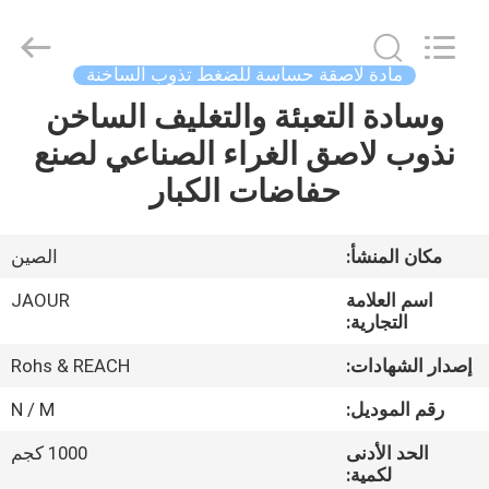
Shanghai
Jaour
Adhesive
Products
Co.,Ltd.
مادة لاصقة حساسة للضغط تذوب الساخنة
All
Rights
وسادة التعبئة والتغليف الساخن
بيت
Reserved.
نذوب لاصق الغراء الصناعي لصنع
منتجات
حفاضات الكبار
معلومات
مكان المنشأ:
الصين
عنا
اسم العلامة
JAOUR
التجارية:
جولة
إصدار الشهادات:
Rohs & REACH
المصنع
رقم الموديل:
N / M
الحد الأدنى
1000 كجم
مراقبة
لكمية: