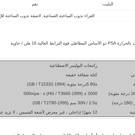
البليت:
نعم
الغراء تذوب الساخنة الصناعية
, 
لاصقة تذوب الساخنة للإل
ي قوة الترابط العالية 16 طن / حاوية
راتنجات البوليمر الاصطناعية
ي
كتلة شفافة خفيفة
ة
± 5
80
درجة مئوية (GB / T15332-1994)
2000 ± 500mpa · s (HG / T3660-1999)
جة)
≥30N / 2.5 سم (GB / T2790-1995)
ية
12 شهرًا (داخلي ، غير معرض لأشعة الشمس ، لا تزيد عن 40 درجة)