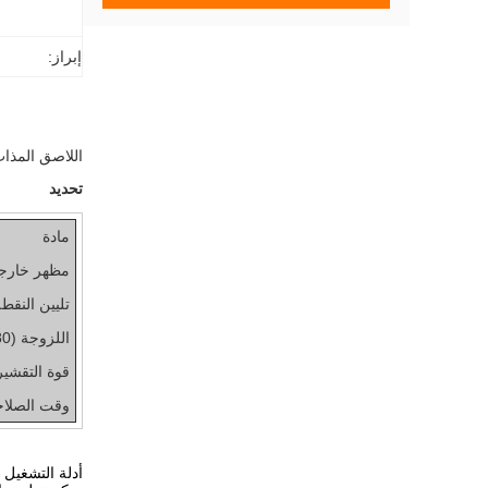
إبراز:
اللاصق المذاب بالحرارة PSA ذو الأساس المطاط
تحديد
مادة
مظهر خارج
تليين النقط
اللزوجة (180 درجة مئوية)
قوة التقشير (180 در
وقت الصلاح
أدلة التشغيل