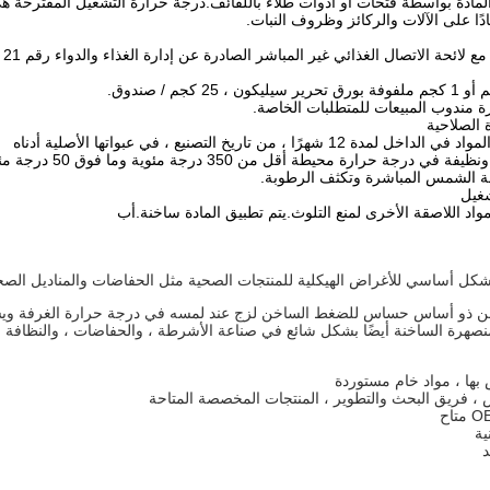
دة بواسطة فتحات أو أدوات طلاء باللفائف.درجة حرارة التشغيل المقترحة هي 150 - 1800 درجة مئو
ادًا على الآلات والركائز وظروف النبات.
ئحة الاتصال الغذائي غير المباشر الصادرة عن إدارة الغذاء والدواء رقم 21 CFR 175.105 ، "المواد اللاصقة".
 مندوب المبيعات للمتطلبات الخاصة.
 الصلاحية
 12 شهرًا ، من تاريخ التصنيع ، في عبواتها الأصلية أدناه
درجة حرارة محيطة أقل من 350 درجة مئوية وما فوق 50 درجة مئوية.
 الشمس المباشرة وتكثف الرطوبة.
شغيل
مواد اللاصقة الأخرى لمنع التلوث.يتم تطبيق المادة ساخنة.أب
 بشكل أساسي للأغراض الهيكلية للمنتجات الصحية مثل الحفاضات والمناديل الصحي
خن ذو أساس حساس للضغط الساخن لزج عند لمسه في درجة حرارة الغرفة وي
منصهرة الساخنة أيضًا بشكل شائع في صناعة الأشرطة ، والحفاضات ، والنظافة الن