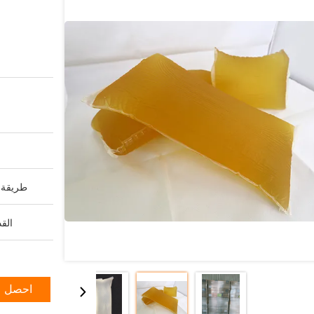
طريقة ا
القد
احصل ع