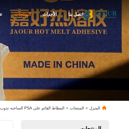
اتصل بنا
الأحداث
المنتجات
عن
المنزل
>
المنتجات
>
المطاط القائم على PSA الساخنه نذوب لاصقه عالية الترابط قوة 16 طن / حاوية
المنتجات