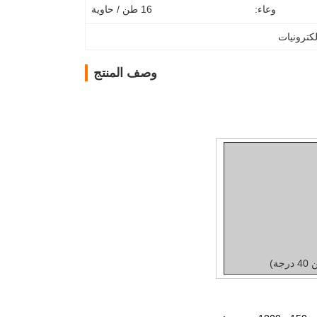
وعاء:
16 طن / حاوية
كترونيات
وصف المنتج