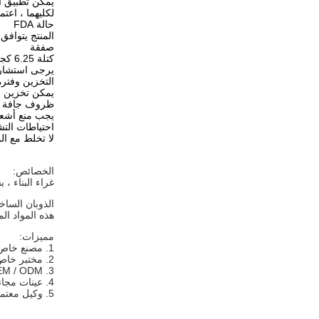
يمكن تطبيق الما
لكليهما ، اعتم
حالة FDA
المنتج يتوافق مع لا
صفقة
كتلة 6.25 كجم أو 1 كجم ملفوفة بورق تحرير سيليكون ، 25 كجم / صندوق.
يرجى استشارة
التخزين وفترة
يمكن تخزين المواد في الداخل لمدة
ظروف جافة ونظيفة في 
يجب منع أشعة
احتياطات الت
لا تخلط مع ال
الخصائص:
غراء البناء ،
الذوبان السا
هذه المواد ال
مميزات:
1. مصنع خاص بها ، مواد خام مستوردة
2. مختبر خاص ، فريق البحث والتطوير ، المنتجات المخصصة المتاحة
3. OEM / ODM متاح
4. عينات مجانية
5. وكيل معتمد