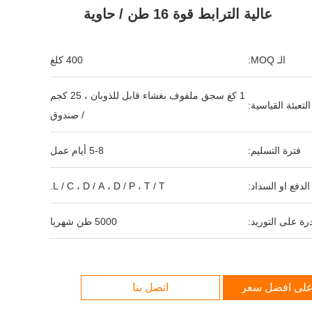
عالية الترابط قوة 16 طن / حاوية
الـ MOQ:
400 كلغ
1 كغ سجق ملفوف بغشاء قابل للذوبان ، 25 كجم
التعبئة القياسية:
/ صندوق
فترة التسليم:
5-8 أيام عمل
لدفع او السداد:
L / C ، D / A ، D / P ، T / T.
رة على التوريد:
5000 طن شهريا
لى افضل سعر
اتصل بنا