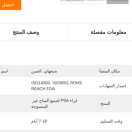
احصل ع
معلومات مفصلة
وصف المنتج
مكان المنشأ
شنغهاي، الصين
اسم ا
ISO14000, ISO9001 ROHS 
إصدار الشهادات
REACH FDA
غراء PSA لجميع المتاح غير 
المنتج:
المنسوجة
وقت التسليم:
7-10 أيام