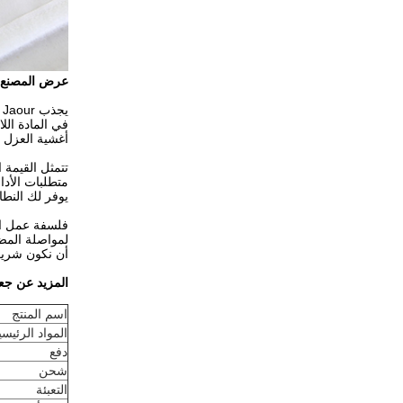
عرض المصنع
يجذب Shanghai Jaour فريقًا من النخبة ذوي الخبرة في صناعة المواد اللاصقة بالذوبان الساخن.الشركة متخصصة
في المادة الل
أغشية العزل ا
تتمثل القيمة 
متطلبات الأدا
يوفر لك النطا
فلسفة عمل الش
لمواصلة المضي
أن نكون شريكك
المزيد عن جع
اسم المنتج
المواد الرئيسي
دفع
شحن
التعبئة