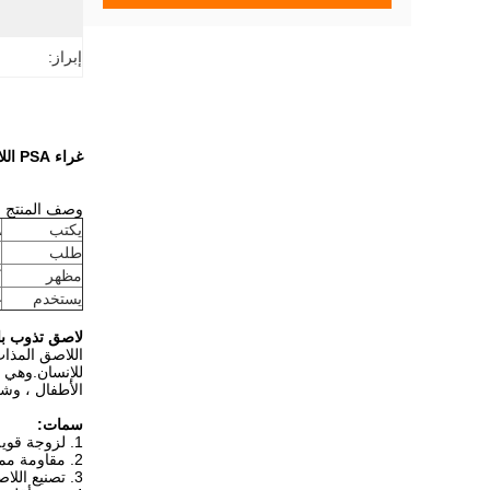
إبراز:
غراء PSA اللاصق بالذوبان الساخن ذو الرائحة المنخفضة للمنتجات غير المنسوجة التي يمكن التخلص منها
وصف المنتج
يكتب
A
طلب
ح
مظهر
ك
يستخدم
غ
لاصق تذوب با
اللاصق المذاب
للإنسان.وهي 
الأطفال ، وشر
سمات:
1. لزوجة قوية ، سيولة جيدة ، وسرعة إعداد متوسطة ،
2. مقاومة ممتازة للطقس ومقاومة الزيت ،
3. تصنيع اللاصق مباشرة ،