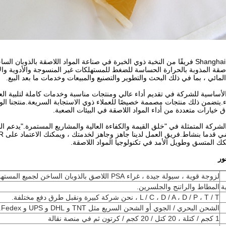
اصقة المذوبة بالحرارة الحساسة للضغط للمستهلكات غير المنسوجة والأدوية وا
لمائي ، بما في ذلك البحث والتطوير والتصنيع والمبيعات وخدمات ما بعد البيع.
الأساسية للشركة في تقديم أداء عالي ومنتجات مناسبة وخدمات كاملة لتلبية الع
ء.يتضمن ذلك منتجات مصممة خصيصًا للعملاء ذوي الاستجابة السريعة.منتجنا الو
ق خيارات متعددة من أداء المواد اللاصقة في البيئات الصعبة.
ركة المتمثلة في "خلق القيمة والكفاءة العالية والمشاريع المستمرة."يدعم ا
 قدما بنشاط.فريق العمل لدينا جاهز وجاهز لخدمتك ، ويمكنك الاعتماد على JAOUR
 المتسق وطويل الأمد في تكنولوجيا المواد اللاصقة.
ور
لزوجة قوية ، سيولة جيدة ، غراء PSA اللاصق بالذوبان الساخن لجميع المستهلكات غير المنسوجة
ة
المطاط والراتنج والجلسرين.
L / C ، D / A ، D / P ، T / T ، نحن شركة كبيرة ونقبل طرق دفع مختلفة.
الشحن البحري / الجوي أو الشحن السريع مثل TNT و DHL و UPS و Fedex.
1 كجم / كتلة ، 20 كتل / 20 كجم / كرتون ثم في منصة نقالة