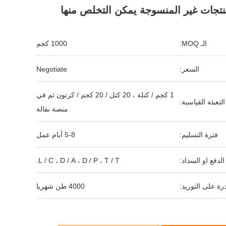
منتجات غير المنسوجة يمكن التخلص منها
الـ MOQ:
1000 كجم
السعر:
Negotiate
1 كجم / كتلة ، 20 كتل / 20 كجم / كرتون ثم في
التعبئة القياسية:
منصة نقالة
فترة التسليم:
5-8 أيام عمل
لدفع او السداد:
L / C ، D / A ، D / P ، T / T.
رة على التوريد:
4000 طن شهريا