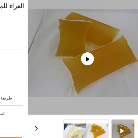
الغراء لل
طريقة ا
القد