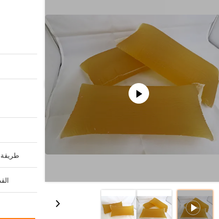
طريقة ا
القد