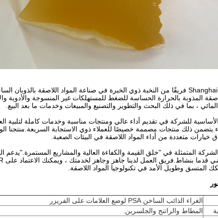
اصقة المذوبة بالحرارة الحساسة للضغط للمستهلكات غير المنسوجة والأدوية وا
لمائي ، بما في ذلك البحث والتطوير والتصنيع والمبيعات وخدمات ما بعد البيع.
الأساسية للشركة في تقديم أداء عالي ومنتجات مناسبة وخدمات كاملة لتلبية الع
ء.يتضمن ذلك منتجات مصممة خصيصًا للعملاء ذوي الاستجابة السريعة.منتجنا الو
ق خيارات متعددة من أداء المواد اللاصقة في البيئات الصعبة.
ركة المتمثلة في "خلق القيمة والكفاءة العالية والمشاريع المستمرة."يدعم ا
 قدما بنشاط.فريق العمل لدينا جاهز وجاهز لخدمتك ، ويمكنك الاعتماد على JAOUR
 المتسق وطويل الأمد في تكنولوجيا المواد اللاصقة.
ور
الغراء الذائب الساخن PSA لوضع العلامات على الفريزر
ة
المطاط والراتنج والجلسرين.