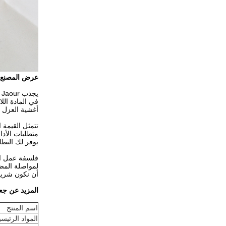
عرض المصنع
يجذب Shanghai Jaour فريقًا من النخبة ذوي الخبرة في صناعة المواد اللاصقة بالذوبان الساخن.الشركة متخصصة
في المادة الل
أغشية العزل ا
تتمثل القيمة 
متطلبات الأدا
يوفر لك النطا
فلسفة عمل الش
لمواصلة المضي
أن نكون شريكك
المزيد عن جع
اسم المنتج
المواد الرئيسي