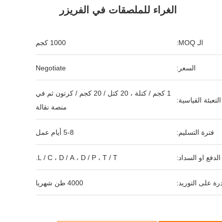
الغراء للملصقات في الفريزر
الـ MOQ:
1000 كجم
السعر:
Negotiate
1 كجم / كتلة ، 20 كتل / 20 كجم / كرتون ثم في
التعبئة القياسية:
منصة نقالة
فترة التسليم:
5-8 أيام عمل
لدفع او السداد:
L / C ، D / A ، D / P ، T / T.
رة على التوريد:
4000 طن شهريا