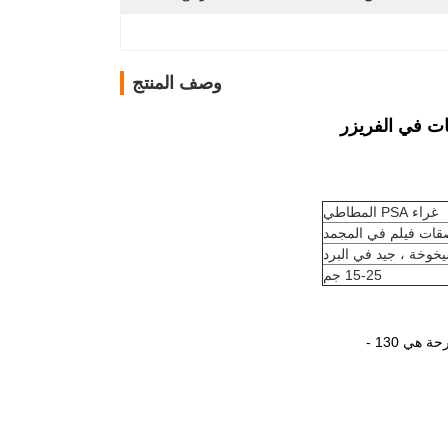
وصف المنتج
غراء PSA المطاطي
صقات فيلم في المجمد
يخوخة ، جيد في البرد
15-25 جم
ي 130 -