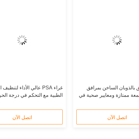
 بالذوبان الساخن بمرافق
غراء PSA عالي الأداء لتنظي
عة ممتازة ومعايير صحية في
الطبية مع التحكم في درجة الح
ورشة عمل من 20 عامًا من الخبرة
150 درجة مئوية
لناجحة
اتصل الآن
اتصل الآن