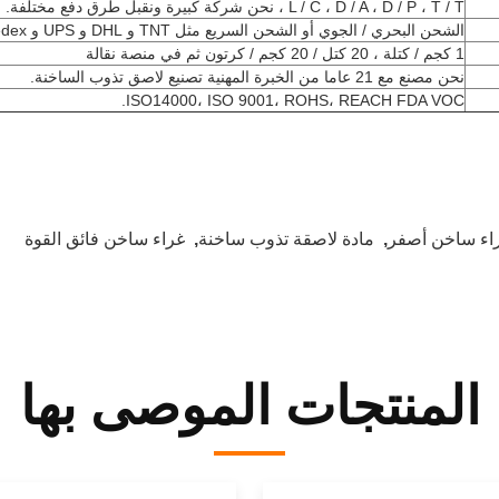
L / C ، D / A ، D / P ، T / T ، نحن شركة كبيرة ونقبل طرق دفع مختلفة.
الشحن البحري / الجوي أو الشحن السريع مثل TNT و DHL و UPS و Fedex.
1 كجم / كتلة ، 20 كتل / 20 كجم / كرتون ثم في منصة نقالة
نحن مصنع مع 21 عاما من الخبرة المهنية تصنيع لاصق تذوب الساخنة.
ISO14000، ISO 9001، ROHS، REACH FDA VOC.
اء ساخن أصفر
,
مادة لاصقة تذوب ساخنة
,
غراء ساخن فائق القوة
المنتجات الموصى بها