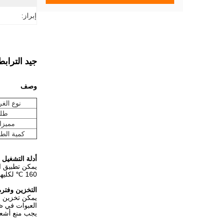
إبراز:
جيد الترابط في
وصف
نوع الغر
طل
مميزا
كمية الطل
أدلة التشغيل
يمكن تطبيق ال
160 ℃ لكليهما ، حسب الآلات والركائز وظروف النبات.
التخزين وفترة
يمكن تخزين مواد التغلي
العبوات في ظرو
يجب منع أشعة