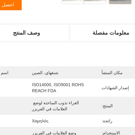
احصل ع
معلومات مفصلة
وصف المنتج
مكان المنشأ
شنغهاي، الصين
اسم ا
ISO14000, ISO9001 ROHS 
إصدار الشهادات
REACH FDA
الغراء تذوب الساخنة لوضع 
المنتج:
العلامات في الفريزر
رائحة:
Χαμηλός
الاستخدام:
وضع العلامات في الفريزر