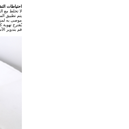
احتياطات الت
لا تخلط مع الم
يتم تطبيق الم
موصى به لمنع
يُقترح تهوية ك
قم بتدوير الأ