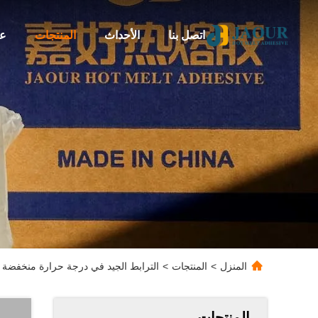
اتصل بنا
الأحداث
المنتجات
عن
المنزل
>
المنتجات
>
الترابط الجيد في درجة حرارة منخفضة يذوب PSA الغراء للملصقات ف
المنتجات