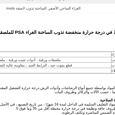
الغراء الساخن الأصفر
, 
الساخنة تذوب لاصقة msds
 درجة حرارة منخفضة تذوب الساخنة الغراء PSA للملصقات في الفريزر
اء
ب
ملصقات ورقية ، أدوات تثبيت ورقية ، مل
ت
قطع يموت جيد ، الترابط الجيد ، مقاومة عالية للش
اء
مواد بواسطة جميع أنواع الرشاشات وأدوات الرش.درجة حرارة التشغيل المقترحة ه
 الصلاحية
ف السليمة في الداخل لمدة 24 شهرًا ، من تاريخ التصنيع ، في الأصل
ف جافة ونظيفة في درجة حرارة محيطة أقل من 35 وما فوق 5.
 الشمس المباشرة وتكثف الرطوبة.