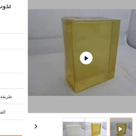
تذوب
طريقة ا
القد