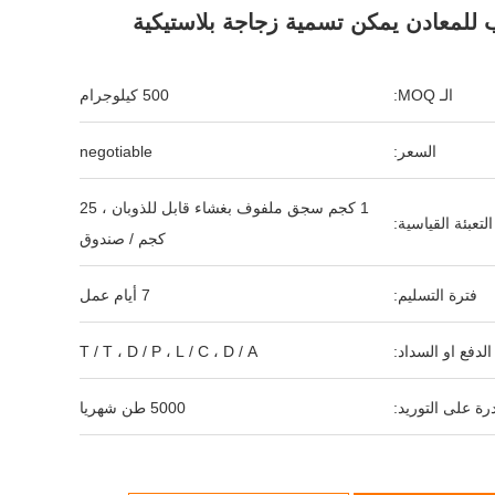
 للمعادن يمكن تسمية زجاجة بلاستيكية
الـ MOQ:
500 كيلوجرام
السعر:
negotiable
1 كجم سجق ملفوف بغشاء قابل للذوبان ، 25
التعبئة القياسية:
كجم / صندوق
فترة التسليم:
7 أيام عمل
لدفع او السداد:
T / T ، D / P ، L / C ، D / A
رة على التوريد:
5000 طن شهريا