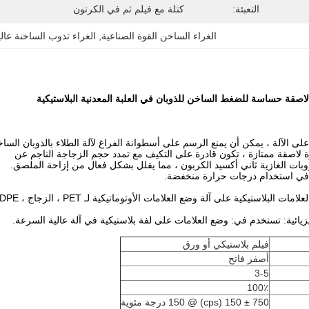
التعبئة:
كتلة مع فيلم ثم في الكرتون
الغراء الساخن القوة الصناعية
, 
الغراء تذوب الساخنة عالي
لاصقة حساسة للضغط الساخن للذوبان في العلبة المعدنية البلاستيكية
بات الغازية ثاني أكسيد الكربون ، مما يقلل بشكل فعال من إزاحة الملصق.
ات البلاستيكية على آلة وضع العلامات الأوتوماتيكية لـ PET ، الزجاج ، HDPE ، علبة الميدالية إلخ.
يائية: تستخدم في: وضع العلامات على لفة بلاستيكية في آلة عالية السرعة.
فيلم بلاستيكي أو ورق
أصفر فاتح
3-5
100٪
750 ± 150 (cps) @ 150 درجة مئوية