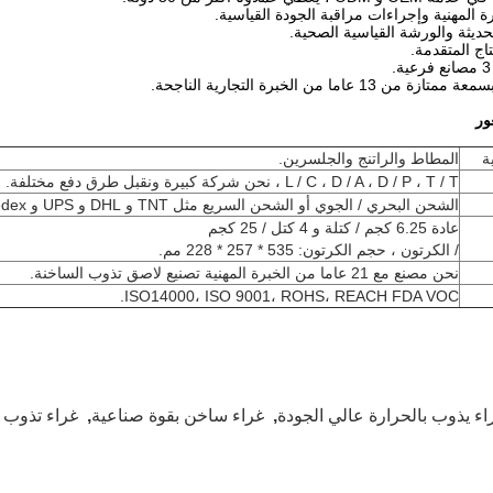
ور
ة
المطاط والراتنج والجلسرين.
L / C ، D / A ، D / P ، T / T ، نحن شركة كبيرة ونقبل طرق دفع مختلفة.
الشحن البحري / الجوي أو الشحن السريع مثل TNT و DHL و UPS و Fedex.
عادة 6.25 كجم / كتلة و 4 كتل / 25 كجم
/ الكرتون ، حجم الكرتون: 535 * 257 * 228 مم.
نحن مصنع مع 21 عاما من الخبرة المهنية تصنيع لاصق تذوب الساخنة.
ISO14000، ISO 9001، ROHS، REACH FDA VOC.
اء يذوب بالحرارة عالي الجودة
,
غراء ساخن بقوة صناعية
,
غراء تذوب 