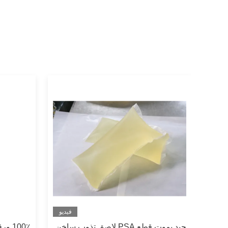
فيديو
فيديو
تخدام الورق عالي اللصق الغراء 180
جيد يموت قطع PSA لاصق تذوب ساخن
100٪