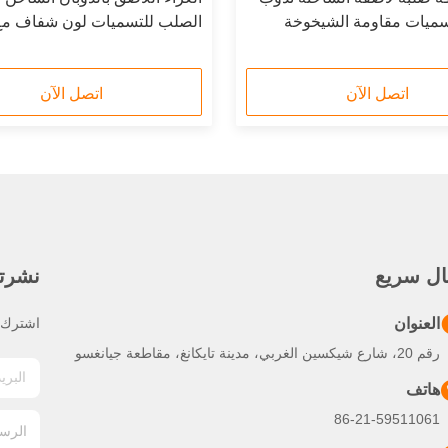
سميات مقاومة الشيخوخة
الصلب للتسميات لون شفاف مع 
الجيد
اتصل الآن
اتصل الآن
ال سريع
نشرتنا
العنوان
اشترك ف
رقم 20، شارع شيكسين الغربي، مدينة تايكانغ، مقاطعة جيانغسو
هاتف
86-21-59511061