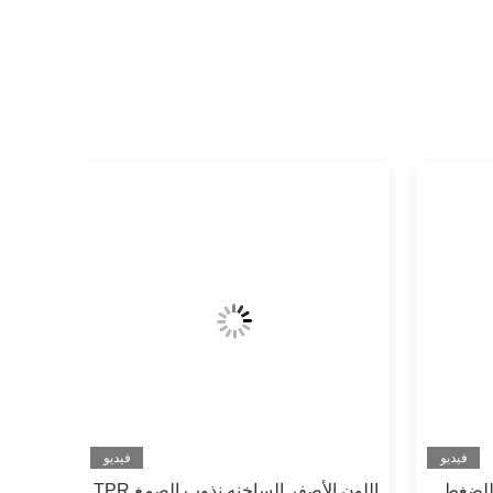
فيديو
فيديو
 للضغط
اللون الأصفر الساخنه نذوب الصمغ TPR