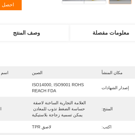
احصل ع
معلومات مفصلة
وصف المنتج
مكان المنشأ
الصين
اسم ا
ISO14000, ISO9001 ROHS 
إصدار الشهادات
REACH FDA
العلامة التجارية الساخنة لاصقة 
المنتج:
حساسة الضغط تذوب للمعادن 
ا
يمكن تسمية زجاجة بلاستيكية
اكتب:
لاصق TPR