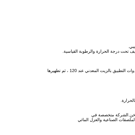
يمكن نقل الغراء بمجرفة خشبية قبل أن يبرد تمامًا ، ثم تنظيفه بمنظف لاصق.يمكن تنظيف أدوات التطبيق بالزيت المعدني عند 120 ، ثم تطهيرها
ملصقات الصناعية والعزل المائي