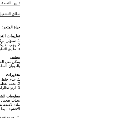
تليين النقطة
نطاق التشغيل
حياة المتجر:
س
تعليمات الت
1. ستؤثر الركائز وورق التحرير وبيئة التطبيق على أداء الالتصاق ، لذا يوصى بالاستخدام التجريبي.
2. يجب ألا يكون هناك غبار وزيت على الركائز وورق التحرير.يجب أن تكون الركائز جيدة التكييف تحت درجة الحرارة والرطوبة القياسية.
3. طرق التطبيق: الفتحة ، الرش الحلزوني ، رش الألياف ، متعدد الأسطر ، إلخ.
تنظيف
بالذوبان السا
تحذيرات
1. عدم خلط المنتج مع مواد لاصقة أخرى.
2. يجب تغطية خزان الغراء جيدًا لتجنب أي غبار أو تلوث.
3. ارتدِ نظارات السلامة وقفازات الأمان وملابس الأمان عند استخدام المادة اللاصقة المذوبة بالحرارة.
معلومات الش
يجذب Shanghai Jaour فريقًا من النخبة ذوي الخبرة في صناعة المواد اللاصقة بالذوبان الساخن.الشركة متخصصة في
مادة لاصقة ت
الأغشية ، بما
1) تجربة غنية في خدمة OEM و ODM ، يغطي عملاؤنا أكثر من 50 دولة.