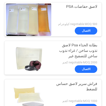
لاصق حفاضات PSA
negotiable MOQ:500 كيلوجرام
الاتصال
بطانة الحذاء Psa لاصق
تذوب ساخن / غراء تذوب
ساخن للتصفيح غير
المنسوج
negotiable MOQ:2000 كجم
الاتصال
فراش سرير لاصق حساس
للضغط
negotiable MOQ:1000 كجم