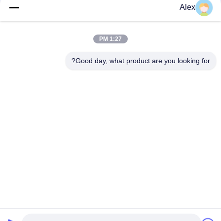
Alex
الغراء المصهور على الساخن لصنع حفاضات الغراء البناء لإنتاج حفاضات
الأطفال
1:27 PM
Premium Grade Positioning Hot Melt PSA for lady sanitary
napkin
Good day, what product are you looking for?
فئات شعبية
جميع
مادة لاصقة حساسة 
لاصقة PSA تذوب 
للضغط تذوب الساخنة
الساخنة
لاصق حساس للضغط 
صمغ PSA
PSA
مادة لاصقة تذوب 
اللاصق بالغراء المذاب 
الساخنة
بالحرارة
لاصق المطاط 
تذوب الساخنة PSA
المصهور على الساخن