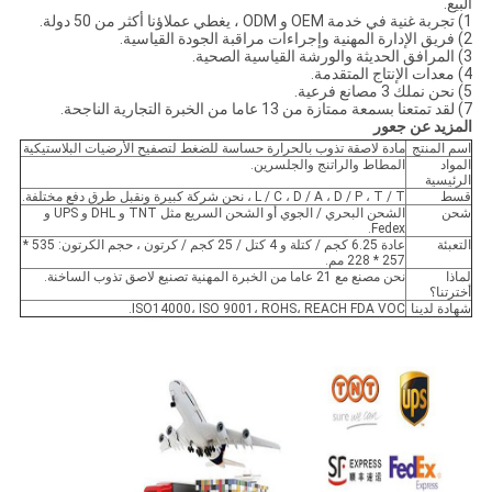
البيع.
1) تجربة غنية في خدمة OEM و ODM ، يغطي عملاؤنا أكثر من 50 دولة.
2) فريق الإدارة المهنية وإجراءات مراقبة الجودة القياسية.
3) المرافق الحديثة والورشة القياسية الصحية.
4) معدات الإنتاج المتقدمة.
5) نحن نملك 3 مصانع فرعية.
7) لقد تمتعنا بسمعة ممتازة من 13 عاما من الخبرة التجارية الناجحة.
المزيد عن جعور
اسم المنتج
مادة لاصقة تذوب بالحرارة حساسة للضغط لتصفيح الأرضيات البلاستيكية
المواد
المطاط والراتنج والجلسرين.
الرئيسية
قسط
L / C ، D / A ، D / P ، T / T ، نحن شركة كبيرة ونقبل طرق دفع مختلفة.
شحن
الشحن البحري / الجوي أو الشحن السريع مثل TNT و DHL و UPS و
Fedex.
التعبئة
عادة 6.25 كجم / كتلة و 4 كتل / 25 كجم / كرتون ، حجم الكرتون: 535 *
257 * 228 مم.
لماذا
نحن مصنع مع 21 عاما من الخبرة المهنية تصنيع لاصق تذوب الساخنة.
أخترتنا؟
شهادة لدينا
ISO14000، ISO 9001، ROHS، REACH FDA VOC.