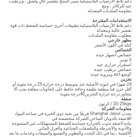
دعم بلاط الأرضيات البلاستيكية.يتميز المنتج بتقشير عالٍ ولصق ، وترطيب
جيد للركائز ، ومع
مقاومة الملدنات المعتدلة.
الاستخدامات المقترحة
دعم بلاط الأرضيات البلاستيكية.تطبيقات أخرى حساسة للضغط ذات قوة
تقشير عالية ومعتدلة
مطلوب مقاومة الملدنات.
مظهر خارجي
كتلة في اللون الأصفر
الخصائص
خصائص انصهار جيدة
لا توتير
استقرار حراري جيد
خصائص ترطيب جيدة
F
وضع ast ومرونة جيدة
تخزين
24 شهرًا في عبوته الأصلية عند متوسط ​​درجة حرارة 25 درجة مئوية أو
أقل.خزن في
أ
منطقة نظيفة وجافة.حافظ على الحاويات مغلقة.يجب ألا
تتجاوز درجة حرارة التخزين
40
درجة مئوية.
صفقة
20-25kgs / كرتون
معلومات الشركة
يجذب Shanghai Jaour فريقًا من نخبة ذوي الخبرة في صناعة المواد
اللاصقة بالذوبان الساخن.الشركة متخصصة في
مادة لاصقة تذوب بالحرارة حساسة للضغط للمستهلكات غير المنسوجة
والأدوية والأشرطة والملصقات الصناعية والعزل المائي
الأغشية ، بما في ذلك البحث والتطوير والتصنيع والمبيعات وخدمات ما بعد