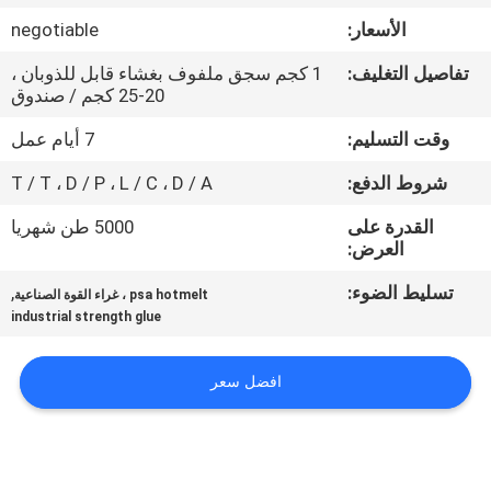
الجودة
الأسعار:
negotiable
تفاصيل التغليف:
1 كجم سجق ملفوف بغشاء قابل للذوبان ،
اتصل
20-25 كجم / صندوق
بنا
وقت التسليم:
7 أيام عمل
شروط الدفع:
T / T ، D / P ، L / C ، D / A
أخبار
القدرة على
5000 طن شهريا
العرض:
القضايا
تسليط الضوء:
,
psa hotmelt ، غراء القوة الصناعية
industrial strength glue
اطلب
عرض
افضل سعر
أسعار
خريطة