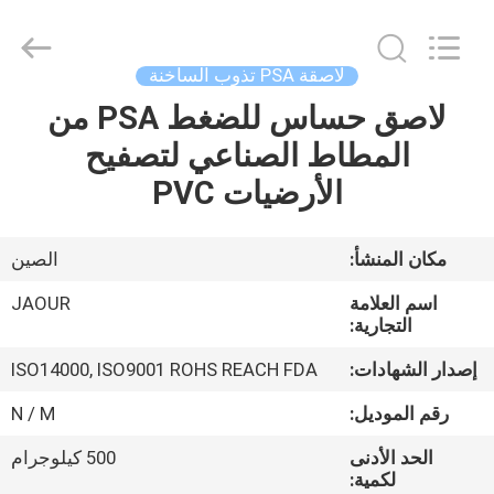
Shanghai
Jaour
Adhesive
Products
Co.,Ltd.
لاصقة PSA تذوب الساخنة
All
Rights
لاصق حساس للضغط PSA من
بيت
Reserved.
المطاط الصناعي لتصفيح
منتجات
الأرضيات PVC
معلومات
مكان المنشأ:
الصين
عنا
اسم العلامة
JAOUR
التجارية:
جولة
إصدار الشهادات:
ISO14000, ISO9001 ROHS REACH FDA
المصنع
رقم الموديل:
N / M
الحد الأدنى
500 كيلوجرام
مراقبة
لكمية: