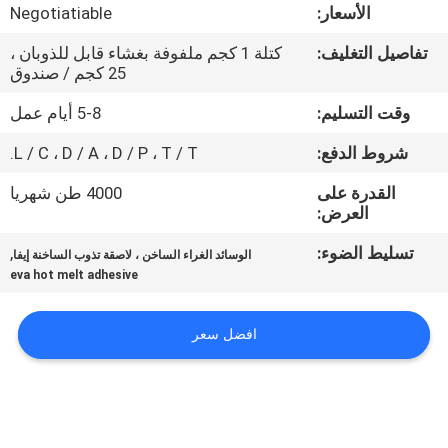
الجودة
الأسعار:
Negotiatiable
تفاصيل التغليف:
كتلة 1 كجم ملفوفة بغشاء قابل للذوبان ،
اتصل
25 كجم / صندوق
بنا
وقت التسليم:
5-8 أيام عمل
شروط الدفع:
L / C ، D / A ، D / P ، T / T.
أخبار
القدرة على
4000 طن شهريا
العرض:
القضايا
تسليط الضوء:
,
الوسائد الغراء الساخن ، لاصقة تذوب الساخنة إيفا
eva hot melt adhesive
اطلب
عرض
افضل سعر
أسعار
خريطة