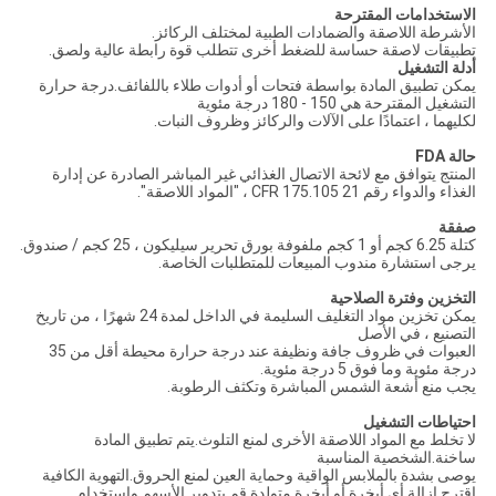
الاستخدامات المقترحة
الأشرطة اللاصقة والضمادات الطبية لمختلف الركائز.
تطبيقات لاصقة حساسة للضغط أخرى تتطلب قوة رابطة عالية ولصق.
أدلة التشغيل
يمكن تطبيق المادة بواسطة فتحات أو أدوات طلاء باللفائف.درجة حرارة
التشغيل المقترحة هي 150 - 180 درجة مئوية
لكليهما ، اعتمادًا على الآلات والركائز وظروف النبات.
حالة FDA
المنتج يتوافق مع لائحة الاتصال الغذائي غير المباشر الصادرة عن إدارة
الغذاء والدواء رقم 21 CFR 175.105 ، "المواد اللاصقة".
صفقة
كتلة 6.25 كجم أو 1 كجم ملفوفة بورق تحرير سيليكون ، 25 كجم / صندوق.
يرجى استشارة مندوب المبيعات للمتطلبات الخاصة.
التخزين وفترة الصلاحية
يمكن تخزين مواد التغليف السليمة في الداخل لمدة 24 شهرًا ، من تاريخ
التصنيع ، في الأصل
العبوات في ظروف جافة ونظيفة عند درجة حرارة محيطة أقل من 35
درجة مئوية وما فوق 5 درجة مئوية.
يجب منع أشعة الشمس المباشرة وتكثف الرطوبة.
احتياطات التشغيل
لا تخلط مع المواد اللاصقة الأخرى لمنع التلوث.يتم تطبيق المادة
ساخنة.الشخصية المناسبة
يوصى بشدة بالملابس الواقية وحماية العين لمنع الحروق.التهوية الكافية
اقترح إزالة أي أبخرة أو أبخرة متولدة.قم بتدوير الأسهم واستخدام