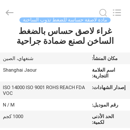
Shanghai
Jaour
Adhesive
Products
Co.,Ltd.
مادة لاصقة حساسة للضغط تذوب الساخنة
All
Rights
غراء لاصق حساس بالضغط
بيت
Reserved.
الساخن لصنع ضمادة جراحية
منتجات
مكان المنشأ:
شنغهاي، الصين
معلومات
اسم العلامة
Shanghai Jaour
عنا
التجارية:
إصدار الشهادات:
ISO 14000 ISO 9001 ROHS REACH FDA
VOC
جولة
المصنع
رقم الموديل:
N / M
الحد الأدنى
1000 كجم
لكمية:
مراقبة