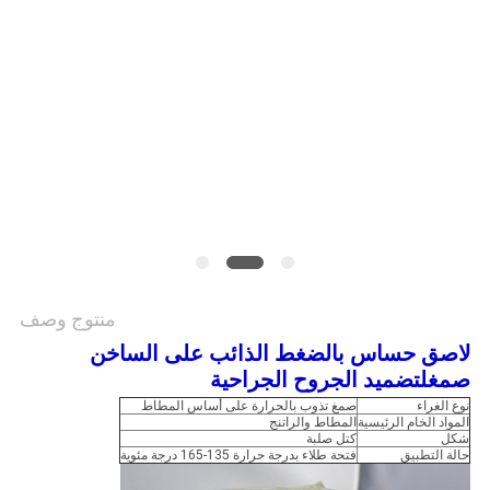
الموقع
سياسة
الخصوصية
منتوج وصف
لاصق حساس بالضغط الذائب على الساخن
صمغ
لتضميد الجروح الجراحية
نوع الغراء
صمغ تذوب بالحرارة على أساس المطاط
المواد الخام الرئيسية
المطاط والراتنج
شكل
كتل صلبة
حالة التطبيق
فتحة طلاء بدرجة حرارة 135-165 درجة مئوية