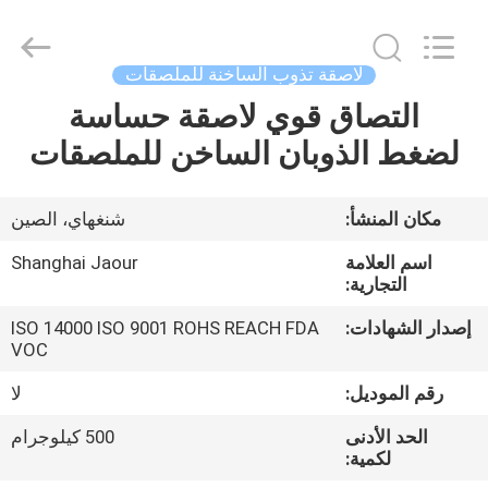
Shanghai
Jaour
Adhesive
Products
Co.,Ltd.
لاصقة تذوب الساخنة للملصقات
All
Rights
التصاق قوي لاصقة حساسة
بيت
Reserved.
لضغط الذوبان الساخن للملصقات
منتجات
مكان المنشأ:
شنغهاي، الصين
معلومات
اسم العلامة
Shanghai Jaour
عنا
التجارية:
إصدار الشهادات:
ISO 14000 ISO 9001 ROHS REACH FDA
VOC
جولة
المصنع
رقم الموديل:
لا
الحد الأدنى
500 كيلوجرام
لكمية:
مراقبة