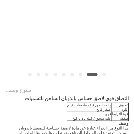
الموقع
سياسة
الخصوصية
منتوج وصف
التصاق قوي لاصق حساس بالذوبان الساخن للتسميات
تطبيق
ملصقات ورقية ، ملصقات فيلم
اللون
أصفر فاتح
قوة الترابط
قوي
صفقة
علبة سجق / كتلة 6.25 كلغ
وصف
هذا النوع من الغراء عبارة عن مادة لاصقة حساسة للضغط بالذوبان
الساخن تعتمد على المطاط الصناعي تم تطويرها خصيصًا للملصقات