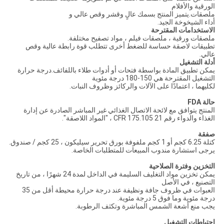
الورقية والأفلام
ملصقات.يتميز المنتج بسمك عالٍ وقشر وقص عالي و
أداء الشيخوخة الجيد.
الاستخدامات المقترحة
ملصقات ورقية ، ملصقات فيلم ، مواد تصفيح مختلفة.
تطبيقات لاصقة حساسة للضغط أخرى تتطلب قوة رابطة عالية وقص
عالي.
أدلة التشغيل
يمكن تطبيق المادة بواسطة فتحات أو أدوات طلاء باللفائف.درجة حرارة
التشغيل المقترحة هي 150-180 درجة مئوية
لكليهما ، اعتمادًا على الآلات والركائز وظروف النبات.
حالة FDA
المنتج يتوافق مع لائحة الاتصال الغذائي غير المباشر الصادرة عن إدارة
الغذاء والدواء رقم 21 CFR 175.105 ، "المواد اللاصقة".
صفقة
كتلة 6.25 كجم أو 1 كجم ملفوفة بورق تحرير سيليكون ، 25 كجم / صندوق.
يرجى استشارة مندوب المبيعات للمتطلبات الخاصة.
التخزين وفترة الصلاحية
يمكن تخزين مواد التغليف السليمة في الداخل لمدة 24 شهرًا ، من تاريخ
التصنيع ، في الأصل
العبوات في ظروف جافة ونظيفة عند درجة حرارة محيطة أقل من 35
درجة مئوية وما فوق 5 درجة مئوية.
يجب منع أشعة الشمس المباشرة وتكثف الرطوبة.
احتياطات التشغيل