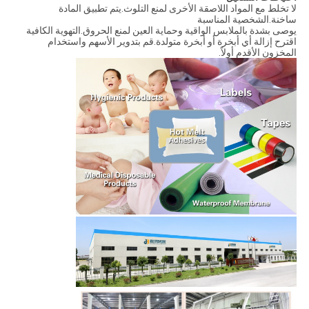
لا تخلط مع المواد اللاصقة الأخرى لمنع التلوث.يتم تطبيق المادة
ساخنة.الشخصية المناسبة
يوصى بشدة بالملابس الواقية وحماية العين لمنع الحروق.التهوية الكافية
اقترح إزالة أي أبخرة أو أبخرة متولدة.قم بتدوير الأسهم واستخدام
المخزون الأقدم أولاً.