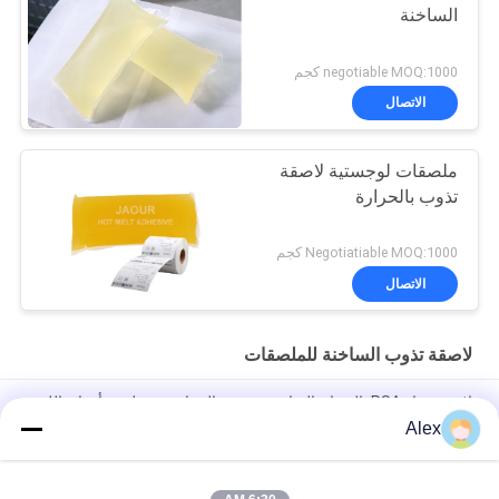
الساخنة
negotiable MOQ:1000 كجم
الاتصال
ملصقات لوجستية لاصقة
تذوب بالحرارة
Negotiatiable MOQ:1000 كجم
الاتصال
لاصقة تذوب الساخنة للملصقات
لاصق غراء PSA بالذوبان الساخن مع قوة التصاق جيدة لصنع أوراق اللثة
الورقية
Alex
صمغ ذوبان ساخن لصلب زجاجات الزجاج