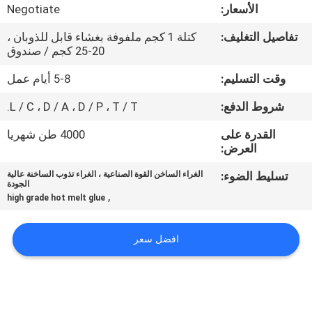
الجودة
الأسعار:
Negotiate
تفاصيل التغليف:
كتلة 1 كجم ملفوفة بغشاء قابل للذوبان ،
اتصل
20-25 كجم / صندوق
بنا
وقت التسليم:
5-8 أيام عمل
شروط الدفع:
L / C ، D / A ، D / P ، T / T.
أخبار
القدرة على
4000 طن شهريا
العرض:
القضايا
تسليط الضوء:
الغراء الساخن القوة الصناعية ، الغراء تذوب الساخنة عالية
الجودة
,
high grade hot melt glue
اطلب
عرض
افضل سعر
أسعار
خريطة