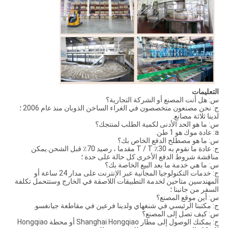
التعليمات
س: هل أنت المصنع أو الشركة التجارية؟
ج: نحن مصنعون متخصصون في الغراء الساخن الذوبان منذ عام 2006 ؛
لدينا ثلاثة مصانع.
س: ما هو الحد الأدنى لكمية الطلب لمنتجك؟
a: عادة موك هو 1 طن.
س: ما هو مصطلح الدفع الخاص بك؟
ج: عادة ما نقوم به 30٪ T / T مقدما ، رصيد 70٪ قبل الشحن.يمكن
مناقشة شروط الدفع الأخرى كل حالة على حدة ؛
س: ما هي خدمة ما بعد البيع الخاصة بك؟
ج: خدمات التكنولوجيا المجانية عبر الإنترنت على مدار 24 ساعة أو
المهندسين متاحين لخدمة التطبيقات اللاصقة في الخارج وستتحمل تكلفة
السفر من جانبنا ؛
س: أين موقع المصنع؟
ج: مكتبنا الرئيسي في شنغهاي ولدينا فرعين في مقاطعة جيانغسو.
س: كيف تصل إلى المصنع؟
ج: يمكنك الوصول إلى مطار Shanghai Hongqiao أو محطة Hongqiao