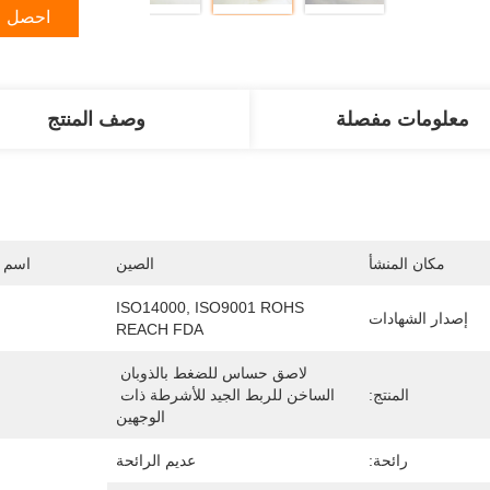
احصل ع
معلومات مفصلة
وصف المنتج
مكان المنشأ
الصين
اسم ا
ISO14000, ISO9001 ROHS 
إصدار الشهادات
REACH FDA
لاصق حساس للضغط بالذوبان 
المنتج:
الساخن للربط الجيد للأشرطة ذات 
الوجهين
رائحة:
عديم الرائحة