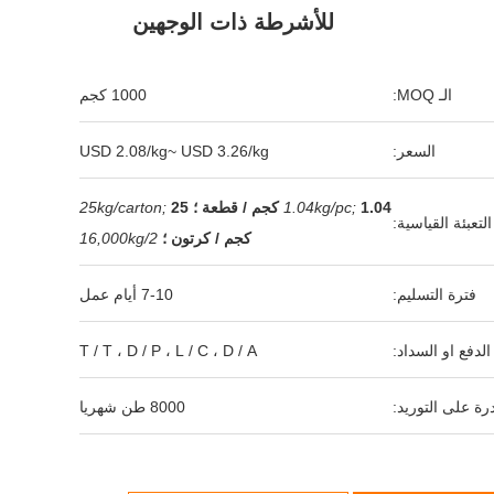
للأشرطة ذات الوجهين
الـ MOQ:
1000 كجم
السعر:
USD 2.08/kg~ USD 3.26/kg
1.04 كجم / قطعة ؛
1.04kg/pc;
25
25kg/carton;
التعبئة القياسية:
كجم / كرتون ؛
16,000kg/2
فترة التسليم:
7-10 أيام عمل
لدفع او السداد:
T / T ، D / P ، L / C ، D / A
رة على التوريد:
8000 طن شهريا