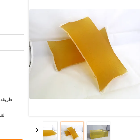
طريقة ا
القد