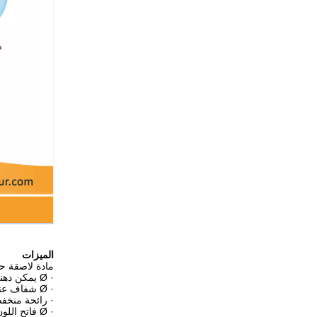
الميزات
مادة لاصقة حساس
· Ø يمكن دهنه بالرش أو الرش المتعدد أو الفتحة
· Ø شفاف عند الطلاء
· رائحة منخف
· Ø فاتح اللون