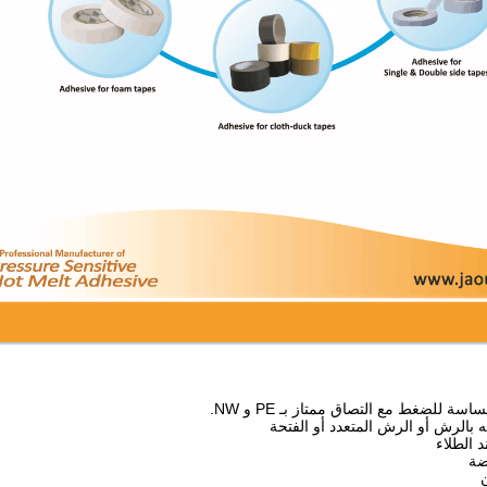
ة للضغط مع التصاق ممتاز بـ PE و NW.
ضة