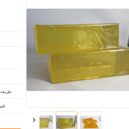
طريقة ا
القد