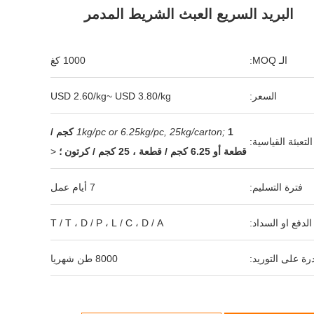
البريد السريع العبث الشريط المدمر
الـ MOQ:
1000 كغ
السعر:
USD 2.60/kg~ USD 3.80/kg
1kg/pc or 6.25kg/pc, 25kg/carton;
1 كجم /
التعبئة القياسية:
قطعة أو 6.25 كجم / قطعة ، 25 كجم / كرتون ؛
<
فترة التسليم:
7 أيام عمل
لدفع او السداد:
T / T ، D / P ، L / C ، D / A
رة على التوريد:
8000 طن شهريا