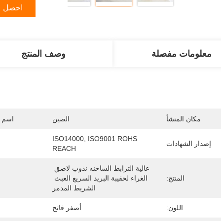
احصل ع
معلومات مفصلة
وصف المنتج
مكان المنشأ
الصين
اسم ا
ISO14000, ISO9001 ROHS 
إصدار الشهادات
REACH
عالية الترابط الساخنه نذوب لاصق 
المنتج:
الغراء لحقيبة البريد السريع العبث 
الشريط المدمر
اللون:
أصفر فاتح