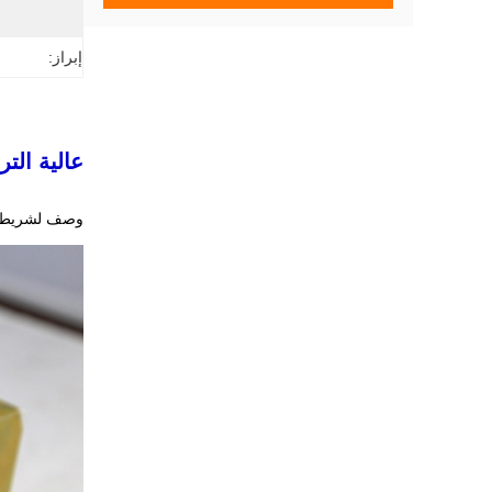
إبراز:
عالية الت
وصف لشريط خت