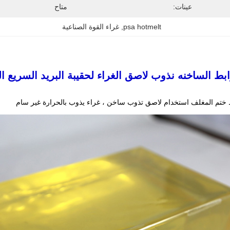
عينات:
متاح
psa hotmelt
, 
غراء القوة الصناعية
رابط الساخنه نذوب لاصق الغراء لحقيبة البريد السريع 
م المغلف استخدام لاصق تذوب ساخن ، غراء يذوب بالحرارة غير سام