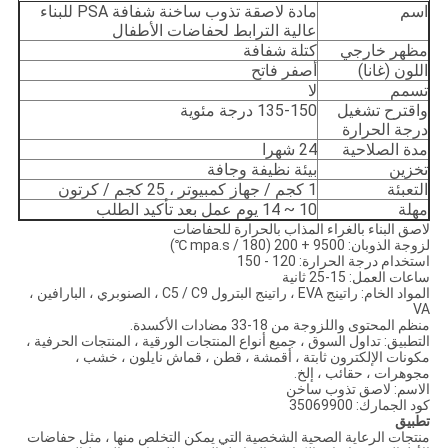
اسم
مادة لاصقة تذوب ساخنة شفافة PSA للبناء
عالية الترابط لحفاضات الأطفال
مظهر خارجي
كتلة شفافة
اللون (غانا)
أصفر فاتح
تسمم
لا
واقترح تشغيل
135-150 درجة مئوية
درجة الحرارة
مدة الصلاحية
24 شهرا
تخزين
بيئة نظيفة وجافة
التعبئة
1 كجم / جهاز كمبيوتر ، 25 كجم / كرتون
مهلة
10 ~ 14 يوم عمل بعد تأكيد الطلب
لاصق البناء بالغراء المذاب بالحرارة للحفاضات
لزوجة الذوبان: 9500 + 200 (mpa.s / 180 ℃)
استخدام درجة الحرارة: 120 - 150
ساعات العمل: 15-25 ثانية
المواد الخام: راتينج EVA ، راتينج البترول C5 / C9 ، الصنوبري ، البارافين ،
VA
منظم المحتوى واللزوجة من 18-33 مضادات الأكسدة.
التطبيق: تداول السوق ، جميع أنواع المنتجات الورقية ، المنتجات الحرفية ،
مكونات الإلكترون ثابتة ، أقمشة ، قطن ، قماش نايلون ، خشب ،
مجوهرات ، حقائب ، إلخ.
الاسم: لاصق تذوب ساخن
كود الجمارك: 35069900
تطبيق
منتجات الرعاية الصحية الشخصية التي يمكن التخلص منها ، مثل حفاضات