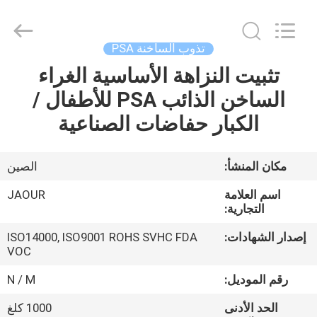
Shanghai
Jaour
Adhesive
Products
Co.,Ltd.
تذوب الساخنة PSA
All
Rights
تثبيت النزاهة الأساسية الغراء
بيت
Reserved.
الساخن الذائب PSA للأطفال /
منتجات
الكبار حفاضات الصناعية
معلومات
مكان المنشأ:
الصين
عنا
اسم العلامة
JAOUR
التجارية:
جولة
إصدار الشهادات:
ISO14000, ISO9001 ROHS SVHC FDA
VOC
المصنع
رقم الموديل:
N / M
مراقبة
الحد الأدنى
1000 كلغ