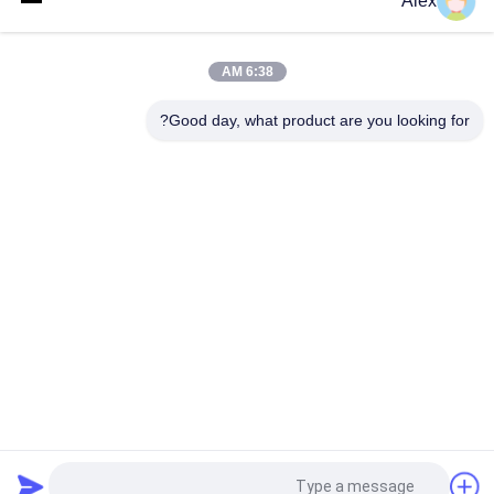
Alex
ضوء أصفر حار تذوب PSA لتضميد الجص الطبي الجراحي
سريع جاف حارّ يذوب PSA لاصق عالي Tack مطاط أساس غير سامة
6:38 AM
ثوب جراحي يذوب بالحرارة مطاط لاصق راتينج صناعي عديم الرائحة
Good day, what product are you looking for?
فئات شعبية
جميع
مادة لاصقة حساسة 
لاصقة PSA تذوب 
للضغط تذوب الساخنة
الساخنة
لاصق حساس للضغط 
صمغ PSA
PSA
مادة لاصقة تذوب 
اللاصق بالغراء المذاب 
الساخنة
بالحرارة
لاصق المطاط 
تذوب الساخنة PSA
المصهور على الساخن
طلب اقتباس