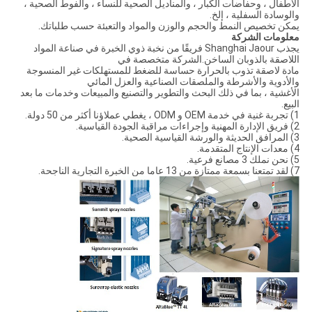
الأطفال ، وحفاضات الكبار ، والمناديل الصحية للنساء ، والفوط الصحية ،
والوسادة السفلية ، إلخ.
يمكن تخصيص النمط والحجم والوزن والمواد والتعبئة حسب طلباتك.
معلومات الشركة
يجذب Shanghai Jaour فريقًا من نخبة ذوي الخبرة في صناعة المواد
اللاصقة بالذوبان الساخن.الشركة متخصصة في
مادة لاصقة تذوب بالحرارة حساسة للضغط للمستهلكات غير المنسوجة
والأدوية والأشرطة والملصقات الصناعية والعزل المائي
الأغشية ، بما في ذلك البحث والتطوير والتصنيع والمبيعات وخدمات ما بعد
البيع.
1) تجربة غنية في خدمة OEM و ODM ، يغطي عملاؤنا أكثر من 50 دولة.
2) فريق الإدارة المهنية وإجراءات مراقبة الجودة القياسية.
3) المرافق الحديثة والورشة القياسية الصحية.
4) معدات الإنتاج المتقدمة.
5) نحن نملك 3 مصانع فرعية.
7) لقد تمتعنا بسمعة ممتازة من 13 عاما من الخبرة التجارية الناجحة.