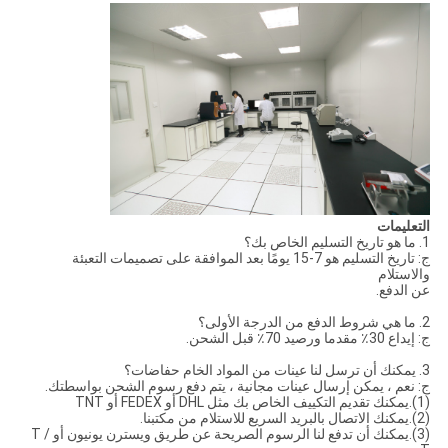
التعليمات
1. ما هو تاريخ التسليم الخاص بك؟
ج: تاريخ التسليم هو 7-15 يومًا بعد الموافقة على تصميمات التعبئة
والاستلام
عن الدفع.
2. ما هي شروط الدفع من الدرجة الأولى؟
ج: إيداع 30٪ مقدما ورصيد 70٪ قبل الشحن.
3. يمكنك أن ترسل لنا عينات من المواد الخام حفاضات؟
ج: نعم ، يمكن إرسال عينات مجانية ، يتم دفع رسوم الشحن بواسطتك.
(1).يمكنك تقديم التكييف الخاص بك مثل DHL أو FEDEX أو TNT
(2).يمكنك الاتصال بالبريد السريع للاستلام من مكتبنا.
(3).يمكنك أن تدفع لنا الرسوم الصريحة عن طريق ويسترن يونيون أو T /