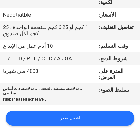
لكمية:
الجودة
الأسعار:
Negotiatble
اتصل
تفاصيل التغليف:
1 كجم أو 6.25 كجم للقطعة الواحدة ، 25
بنا
كجم لكل صندوق
وقت التسليم:
10 أيام عمل من الإيداع
أخبار
شروط الدفع:
T / T ، D / P ، L / C ، D / A ، OA
القدرة على
4000 طن شهريا
القضايا
العرض:
تسليط الضوء:
مادة لاصقة منشطة بالضغط ، مادة لاصقة ذات أساس
اطلب
مطاطي
,
rubber based adhesive
عرض
أسعار
افضل سعر
خريطة