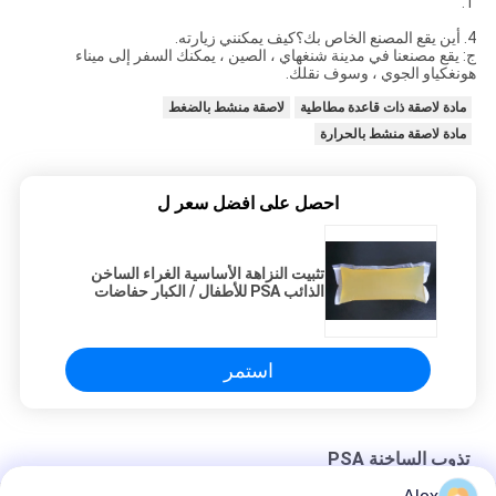
T.
4. أين يقع المصنع الخاص بك؟كيف يمكنني زيارته.
ج: يقع مصنعنا في مدينة شنغهاي ، الصين ، يمكنك السفر إلى ميناء
هونغكياو الجوي ، وسوف نقلك.
مادة لاصقة ذات قاعدة مطاطية
لاصقة منشط بالضغط
مادة لاصقة منشط بالحرارة
احصل على افضل سعر ل
تثبيت النزاهة الأساسية الغراء الساخن
الذائب PSA للأطفال / الكبار حفاضات
الصناعية
استمر
تذوب الساخنة PSA