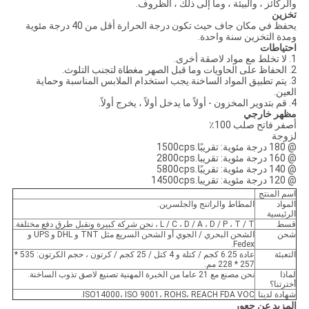
والركائز ، والبيئة ، وما إلى ذلك ، الظروف.
تخزين
يحفظ في مكان جاف حيث تكون درجة الحرارة أقل من 40 درجة مئوية
ومدة التخزين سنة واحدة.
احتياطات
1. لا تخلط مع مواد لاصقة أخرى.
2. الحفاظ على الحاويات وما قبل الصهر مغطاة لتجنب التلوث.
3. يتم تطبيق المواد الساخنة.يجب استخدام الملابس المناسبة وحماية
العين.
4. قم بتدوير المخزون - أولاً ما يدخل أولاً ، يخرج أولاً.
مظهر خارجي
أصفر فاتح صلب 100٪
لزوجة
@ 180 درجة مئوية: تقريبًا.1500cps
@ 160 درجة مئوية: تقريبا.2800cps
@ 140 درجة مئوية: تقريبًا.5800cps
@ 120 درجة مئوية: تقريبا.14500cps
اسم المنتج
المواد
المطاط والراتنج والجلسرين.
الرئيسية
قسط
L / C ، D / A ، D / P ، T / T ، نحن شركة كبيرة ونقبل طرق دفع مختلفة.
شحن
الشحن البحري / الجوي أو الشحن السريع مثل TNT و DHL و UPS و
Fedex.
التعبئة
عادة 6.25 كجم / كتلة و 4 كتل / 25 كجم / كرتون ، حجم الكرتون: 535 *
257 * 228 مم.
لماذا
نحن مصنع مع 21 عاما من الخبرة المهنية تصنيع لاصق تذوب الساخنة.
أخترتنا؟
شهادة لدينا
ISO14000، ISO 9001، ROHS، REACH FDA VOC.
المزيد عن جعور