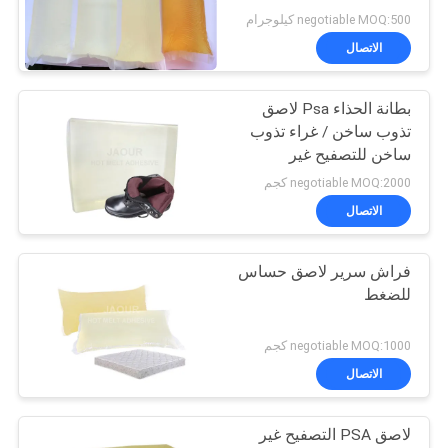
negotiable MOQ:500 كيلوجرام
الاتصال
بطانة الحذاء Psa لاصق
تذوب ساخن / غراء تذوب
ساخن للتصفيح غير
المنسوج
negotiable MOQ:2000 كجم
الاتصال
فراش سرير لاصق حساس
للضغط
negotiable MOQ:1000 كجم
الاتصال
لاصق PSA التصفيح غير