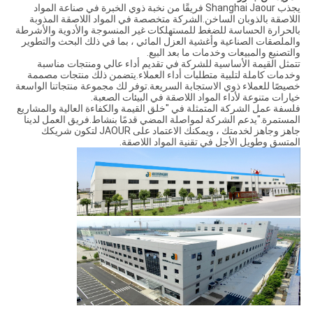
يجذب Shanghai Jaour فريقًا من نخبة ذوي الخبرة في صناعة المواد
اللاصقة بالذوبان الساخن.الشركة متخصصة في المواد اللاصقة المذوبة
بالحرارة الحساسة للضغط للمستهلكات غير المنسوجة والأدوية والأشرطة
والملصقات الصناعية وأغشية العزل المائي ، بما في ذلك البحث والتطوير
والتصنيع والمبيعات وخدمات ما بعد البيع.
تتمثل القيمة الأساسية للشركة في تقديم أداء عالي ومنتجات مناسبة
وخدمات كاملة لتلبية متطلبات أداء العملاء.يتضمن ذلك منتجات مصممة
خصيصًا للعملاء ذوي الاستجابة السريعة.توفر لك مجموعة منتجاتنا الواسعة
خيارات متنوعة لأداء المواد اللاصقة في البيئات الصعبة.
فلسفة عمل الشركة المتمثلة في "خلق القيمة والكفاءة العالية والمشاريع
المستمرة."يدعم الشركة لمواصلة المضي قدمًا بنشاط.فريق العمل لدينا
جاهز وجاهز لخدمتك ، ويمكنك الاعتماد على JAOUR لتكون شريكك
المتسق وطويل الأجل في تقنية المواد اللاصقة.