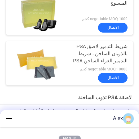
المنسوج
negotiable MOQ:1000 كجم
الاتصال
شريط التدمير لاصق PSA
بالذوبان الساخن ، شريط
التدمير الغراء الساخن PSA
negotiable MOQ:10000 كجم
الاتصال
لاصقة PSA تذوب الساخنة
ملصق ذوبان ساخن للضمادات المرنة في حفاضات الأطفال والبالغين
Alex
الغراء المصهور على الساخن لصنع حفاضات الغراء البناء لإنتاج حفاضات
الأطفال
9:31 AM