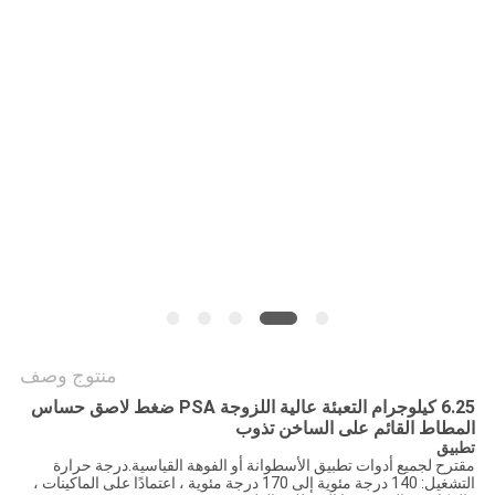
الموقع
سياسة
الخصوصية
منتوج وصف
6.25 كيلوجرام التعبئة عالية اللزوجة PSA ضغط لاصق حساس
المطاط القائم على الساخن تذوب
تطبيق
مقترح لجميع أدوات تطبيق الأسطوانة أو الفوهة القياسية.درجة حرارة
التشغيل: 140 درجة مئوية إلى 170 درجة مئوية ، اعتمادًا على الماكينات ،