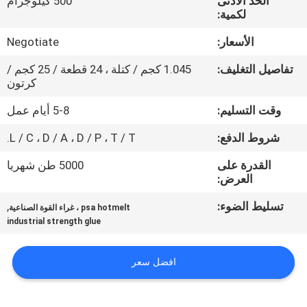
الحد الأدنى
500 كيلوجرام
الجودة
لكمية:
الأسعار:
Negotiate
اتصل
تفاصيل التغليف:
1.045 كجم / كتلة ، 24 قطعة / 25 كجم /
بنا
كرتون
وقت التسليم:
5-8 أيام عمل
أخبار
شروط الدفع:
L / C ، D / A ، D / P ، T / T.
القضايا
القدرة على
5000 طن شهريا
العرض:
اطلب
تسليط الضوء:
,
psa hotmelt ، غراء القوة الصناعية
industrial strength glue
عرض
أسعار
افضل سعر
خريطة