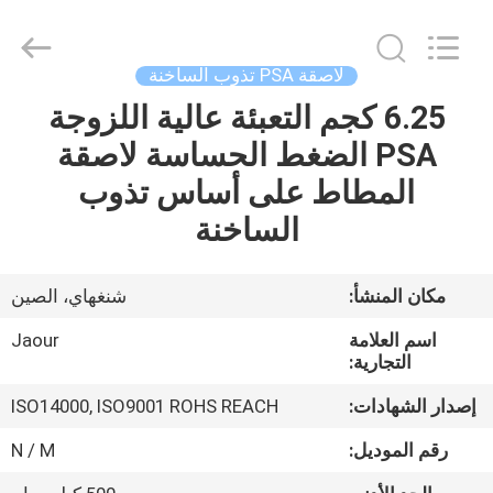
Shanghai
Jaour
Adhesive
Products
Co.,Ltd.
لاصقة PSA تذوب الساخنة
All
Rights
6.25 كجم التعبئة عالية اللزوجة
بيت
Reserved.
PSA الضغط الحساسة لاصقة
منتجات
المطاط على أساس تذوب
الساخنة
معلومات
عنا
مكان المنشأ:
شنغهاي، الصين
اسم العلامة
Jaour
جولة
التجارية:
المصنع
إصدار الشهادات:
ISO14000, ISO9001 ROHS REACH
رقم الموديل:
N / M
مراقبة