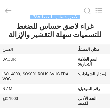
Shanghai
Jaour
Adhesive
Products
Co.,Ltd.
لاصق حساس للضغط PSA
All
Rights
غراء لاصق حساس للضغط
بيت
Reserved.
للتسميات سهلة التقشير والإزالة
منتجات
مكان المنشأ:
الصين
معلومات
اسم العلامة
JAOUR
عنا
التجارية:
إصدار الشهادات:
ISO14000, ISO9001 ROHS SVHC FDA
VOC
جولة
المصنع
رقم الموديل:
N / M
الحد الأدنى
1000 كلغ
لكمية:
مراقبة