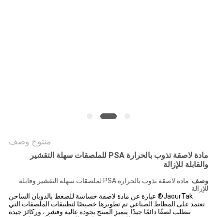
الموقع
سياسة
الخصوصية
منتوج وصف
مادة لاصقة تذوب بالحرارة PSA للملصقات سهلة التقشير
والقابلة للإزالة
وصف
: مادة لاصقة تذوب بالحرارة PSA لملصقات سهلة التقشير وقابلة
للإزالة
JaourTak® عبارة عن مادة لاصقة حساسة للضغط بالذوبان الساخن
تعتمد على المطاط الصناعي تم تطويرها خصيصًا لتطبيقات الملصقات التي
تتطلب لصقًا دائمًا جيدًا. يتميز المنتج بجودة عالية وقشر ، وركائز جيدة