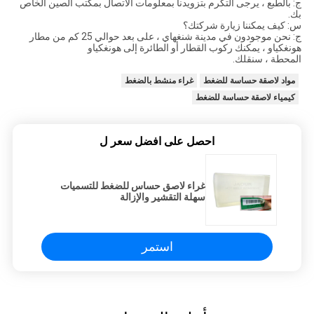
ج: بالطبع ، يرجى التكرم بتزويدنا بمعلومات الاتصال بمكتب الصين الخاص
بك.
س: كيف يمكننا زيارة شركتك؟
ج: نحن موجودون في مدينة شنغهاي ، على بعد حوالي 25 كم من مطار
هونغكياو ، يمكنك ركوب القطار أو الطائرة إلى هونغكياو
المحطة ، سنقلك.
مواد لاصقة حساسة للضغط
غراء منشط بالضغط
كيمياء لاصقة حساسة للضغط
احصل على افضل سعر ل
غراء لاصق حساس للضغط للتسميات
سهلة التقشير والإزالة
استمر