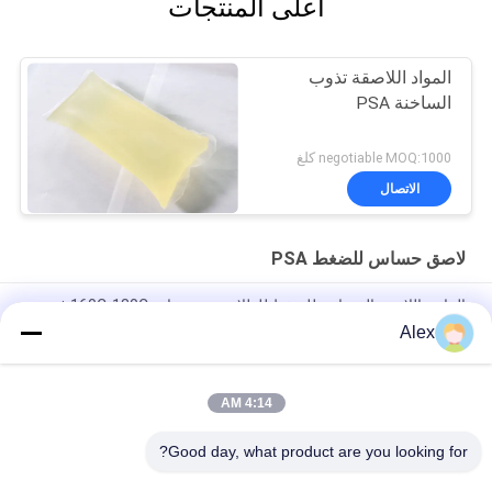
أعلى المنتجات
المواد اللاصقة تذوب
الساخنة PSA
negotiable MOQ:1000 كلغ
الاتصال
لاصق حساس للضغط PSA
الراتنج اللاصق الحساس للضغط للطلاء درجة حرارة 160C-180C في
شنغهاي
Alex
ذوبان الساخن PSA تصنيف الورق الملصقات الضغط الحساس اللاصق
للاحتياجات الملصقة
4:14 AM
المواد المباشرة شراء أصفر شفاف PSA الضغط حساس اللاصق ميزة
Good day, what product are you looking for?
جميع