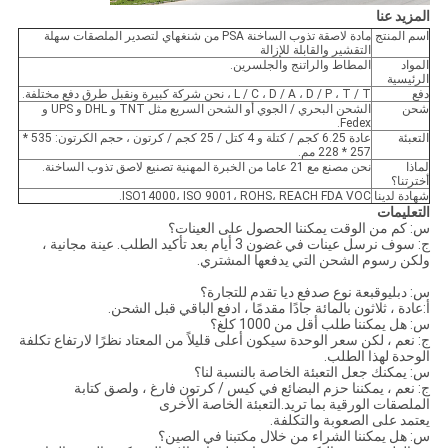
المزيد عنا
اسم المنتج
مادة لاصقة تذوب الساخنة PSA من شنغهاي لتصدير الملصقات سهلة
التقشير والقابلة للإزالة
المواد
المطاط والراتنج والجلسرين.
الرئيسية
دفع
L / C ، D / A ، D / P ، T / T ، نحن شركة كبيرة ونقبل طرق دفع مختلفة.
شحن
الشحن البحري / الجوي أو الشحن السريع مثل TNT و DHL و UPS و
Fedex.
التعبئة
عادة 6.25 كجم / كتلة و 4 كتل / 25 كجم / كرتون ، حجم الكرتون: 535 *
257 * 228 مم.
لماذا
نحن مصنع مع 21 عاما من الخبرة المهنية تصنيع لاصق تذوب الساخنة.
أخترتنا؟
شهادة لدينا
ISO14000، ISO 9001، ROHS، REACH FDA VOC.
التعليمات
س: كم من الوقت يمكننا الحصول على العينات؟
ج: سوف نرسل عينات في غضون 3 أيام بعد تأكيد الطلب. عينة مجانية ،
ولكن رسوم الشحن التي يدفعها المشتري.
س: دبليو
قبعة نوع ص
دفع
د
يا تقدم للتجارة؟
أ:
عادة ، ثلاثون بالمائة جادًا مقدمًا ، ادفع الباقي قبل الشحن.
س: هل يمكننا طلب أقل من 1000 كلغ؟
ج: نعم ، لكن سعر الوحدة سيكون أعلى قليلاً من المعتاد نظرًا لارتفاع تكلفة
الوحدة لهذا الطلب.
س: يمكنك جعل التعبئة الخاصة بالنسبة لنا؟
ج: نعم ، يمكننا حزم البضائع في كيس / كرتون فارغ ، ولصق كتابة
الملصقات الورقية بما تريد.التعبئة الخاصة الأخرى
يعتمد على الصعوبة والتكلفة.
س: هل يمكننا الشراء من خلال مكتبنا في الصين؟