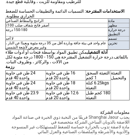
للترطيب ومقاومة للزيت ، وقابلية قطع جيدة.
الاستخدامات المقترحة:
التسميات الدائمة والتطبيقات الحساسة للضغط
الحراري مطلوبة.
مادة
الراتنج والمطاط الصناعي
مظهر
أصفر فاتح شفاف صلب 100٪
درجة حرارة
150-180 درجة
التطبيق
تسمم
لا أحد
تخزين
عام واحد في بيئة جافة وباردة أقل من 35 درجة مئوية وبعيدًا عن النار ،
وغير معرض لأشعة الشمس
أدلة التشغيل
يمكن تطبيق المواد بواسطة فتحات أو أدوات طلاء
باللفائف.درجة حرارة التشغيل المقترحة هي 150 - 1800 درجة مئوية لكل
من الآلات ، والركائز ، وظروف النبات.
رزمة
التعبئة
التعبئة السجق
16 طن في حاوية
24 طن في حاوية
والتحميل
1 كجم
واحدة 20 قدم
واحدة 40 قدم
6.25kgs كتلة
18 طن في حاوية
24 طن في حاوية
التعبئة
واحدة 20 قدم
واحدة 40 قدم
180 كجم طبل
12.6 طن في حاوية
23.9 طن في حاوية
التعبئة
واحدة 20 قدم
واحدة 40 قدم
معلومات الشركة
يجذب Shanghai Jaour فريقًا من النخبة ذوي الخبرة في صناعة المواد
اللاصقة بالذوبان الساخن.الشركة متخصصة في
مادة لاصقة تذوب بالحرارة حساسة للضغط للمستهلكات غير المنسوجة
والأدوية والأشرطة والملصقات الصناعية والعزل المائي