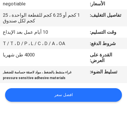
الجودة
الأسعار:
negotiable
تفاصيل التغليف:
1 كجم أو 6.25 كجم للقطعة الواحدة ، 25
اتصل
كجم لكل صندوق
بنا
وقت التسليم:
10 أيام عمل بعد الإيداع
شروط الدفع:
T / T ، D / P ، L / C ، D / A ، OA
أخبار
القدرة على
4000 طن شهريا
العرض:
القضايا
تسليط الضوء:
,
غراء منشط بالضغط ، مواد لاصقة حساسة للضغط
pressure sensitive adhesive materials
اطلب
عرض
افضل سعر
أسعار
خريطة