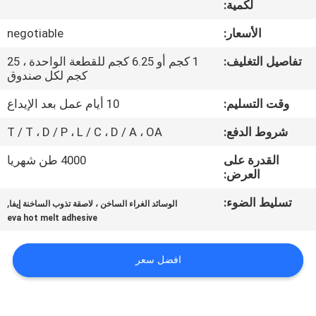
لكمية:
الجودة
الأسعار:
negotiable
اتصل
تفاصيل التغليف:
1 كجم أو 6.25 كجم للقطعة الواحدة ، 25
بنا
كجم لكل صندوق
وقت التسليم:
10 أيام عمل بعد الإيداع
أخبار
شروط الدفع:
T / T ، D / P ، L / C ، D / A ، OA
القدرة على
4000 طن شهريا
القضايا
العرض:
تسليط الضوء:
,
الوسائد الغراء الساخن ، لاصقة تذوب الساخنة إيفا
اطلب
eva hot melt adhesive
عرض
أسعار
افضل سعر
خريطة