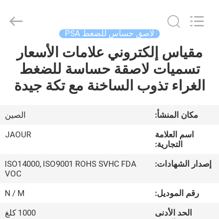
Shanghai
Jaour
Adhesive
Products
Co.,Ltd.
لاصق حساس للضغط PSA
All
Rights
مقياس إلكتروني علامات الأسعار
بيت
Reserved.
تسميات لاصقة حساسة للضغط
منتجات
الغراء تذوب الساخنة مع تكة جيدة
معلومات
مكان المنشأ:
الصين
عنا
اسم العلامة
JAOUR
التجارية:
جولة
إصدار الشهادات:
ISO14000, ISO9001 ROHS SVHC FDA
VOC
المصنع
رقم الموديل:
N / M
مراقبة
الحد الأدنى
1000 كلغ