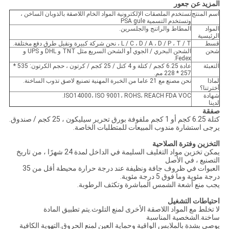
المزيد عن جعور
اسم المنتج
تستخدم الملصقات الإلكترونية المواد الخام اللاصقة بالذوبان الساخن ،
وتستخدم التسمية PSA gule
المواد
المطاط والراتنج والجلسرين.
الرئيسية
قسط
L / C ، D / A ، D / P ، T / T ، نحن شركة كبيرة ونقبل طرق دفع مختلفة.
شحن
الشحن البحري / الجوي أو الشحن السريع مثل TNT و DHL و UPS و
Fedex.
التعبئة
عادة 6.25 كجم / كتلة و 4 كتل / 25 كجم / كرتون ، حجم الكرتون: 535 *
257 * 228 مم.
لماذا
نحن مصنع مع 21 عاما من الخبرة المهنية تصنيع لاصق تذوب الساخنة.
أخترتنا؟
شهادة
ISO14000، ISO 9001، ROHS، REACH FDA VOC.
لدينا
صفقة
كتلة 6.25 كجم أو 1 كجم ملفوفة بورق تحرير سيليكون ، 25 كجم / صندوق.
يرجى استشارة مندوب المبيعات للمتطلبات الخاصة.
التخزين وفترة الصلاحية
يمكن تخزين مواد التغليف السليمة في الداخل لمدة 24 شهرًا ، من تاريخ
التصنيع ، في الأصل
العبوات في ظروف جافة ونظيفة عند درجة حرارة محيطة أقل من 35
درجة مئوية وما فوق 5 درجة مئوية.
يجب منع أشعة الشمس المباشرة وتكثف الرطوبة.
احتياطات التشغيل
لا تخلط مع المواد اللاصقة الأخرى لمنع التلوث.يتم تطبيق المادة
ساخنة.الشخصية المناسبة
يوصى بشدة بالملابس الواقية وحماية العين لمنع الحروق.التهوية الكافية