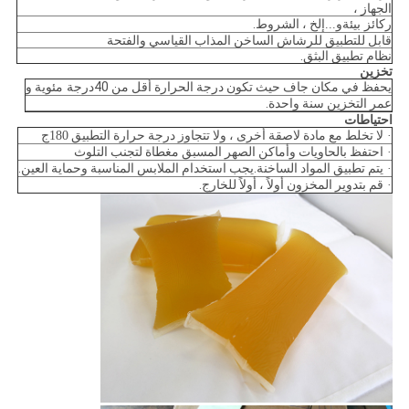
الجهاز ،
ركائز
و
إلخ ، الشروط.
بيئة
...
قابل للتطبيق للرشاش الساخن المذاب القياسي والفتحة
نظام تطبيق البثق.
تخزين
يحفظ في مكان جاف حيث تكون درجة الحرارة أقل من 40
و
درجة مئوية
عمر التخزين سنة واحدة.
احتياطات
لا تخلط مع مادة لاصقة أخرى ، ولا تتجاوز درجة حرارة التطبيق
·
180
ج
احتفظ بالحاويات وأماكن الصهر المسبق مغطاة لتجنب التلوث
·
يتم تطبيق المواد الساخنة.يجب استخدام الملابس المناسبة وحماية العين.
·
قم بتدوير المخزون أولاً ، أولاً للخارج.
·