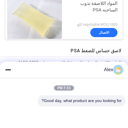
المواد اللاصقة تذوب
الساخنة PSA
negotiable MOQ:1000 كلغ
الاتصال
لاصق حساس للضغط PSA
الراتنج اللاصق الحساس للضغط للطلاء درجة حرارة 160C-180C في
شنغهاي
Alex
ذوبان الساخن PSA تصنيف الورق الملصقات الضغط الحساس اللاصق
للاحتياجات الملصقة
7:33 PM
المواد المباشرة شراء أصفر شفاف PSA الضغط حساس اللاصق ميزة
Good day, what product are you looking for?
فئات شعبية
جميع