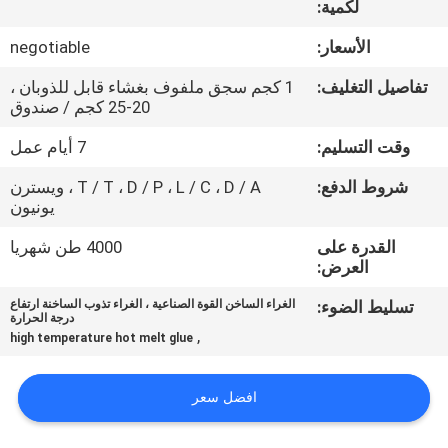
لكمية:
الجودة
الأسعار:
negotiable
اتصل
تفاصيل التغليف:
1 كجم سجق ملفوف بغشاء قابل للذوبان ،
بنا
20-25 كجم / صندوق
وقت التسليم:
7 أيام عمل
أخبار
شروط الدفع:
T / T ، D / P ، L / C ، D / A ، ويسترن
يونيون
القضايا
القدرة على
4000 طن شهريا
العرض:
اطلب
تسليط الضوء:
الغراء الساخن القوة الصناعية ، الغراء تذوب الساخنة ارتفاع
درجة الحرارة
عرض
,
high temperature hot melt glue
أسعار
افضل سعر
خريطة