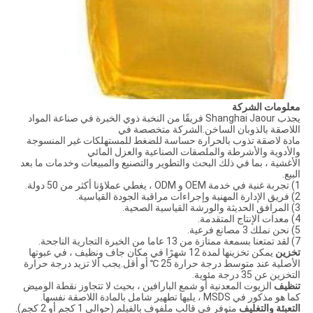
معلومات الشركة
يجذب Shanghai Jaour فريقًا من النخبة ذوي الخبرة في صناعة المواد
اللاصقة بالذوبان الساخن.الشركة متخصصة في
مادة لاصقة تذوب بالحرارة حساسة للضغط للمستهلكات غير المنسوجة
والأدوية والأشرطة والملصقات الصناعية والعزل المائي
الأغشية ، بما في ذلك البحث والتطوير والتصنيع والمبيعات وخدمات ما بعد
البيع.
1) تجربة غنية في خدمة OEM و ODM ، يغطي عملاؤنا أكثر من 50 دولة.
2) فريق الإدارة المهنية وإجراءات مراقبة الجودة القياسية.
3) المرافق الحديثة والورشة القياسية الصحية.
4) معدات الإنتاج المتقدمة.
5) نحن نملك 3 مصانع فرعية.
7) لقد تمتعنا بسمعة ممتازة من 13 عاما من الخبرة التجارية الناجحة.
تخزين
يمكن تخزينها لمدة 12 شهرًا في مكان جاف ونظيف ، في عبوتها
الأصلية عند متوسط ​​درجة حرارة 25 ℃ أو أقل.يجب ألا تزيد درجة حرارة
التخزين عن 35 درجة مئوية.
تنظيف
الزيوت المعدنية أو شمع البارافين ، بحيث لا تتجاوز نقطة الوميض
كما هو مذكور في MSDS ، يليها تطهير شامل بالمادة اللاصقة نفسها.
التعبئة والتغليف
متوفر في قالب ملفوف بالفيلم (حوالي 1 كجم أو 2 كجم).