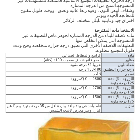
درجة الحرارة لتطبيقات التجميع الأساسية الممتصة للمستهلكات غير
المنسوجة.المنتج من الدرجة الممتازة
وشفاف أبيض اللون ، وقوة ربط عالية ولصق ، ووقت طويل مفتوح
للمعالجة الجيدة ويوفر
اختراق جيد وقابلية للبلل لمختلف الركائز.
الاستخدامات المقترحة
مادة لاصقة للبناء من الدرجة الممتازة لجوهر ماص للتطبيقات غير
المنسوجة التي يمكن التخلص منها.
التطبيقات اللاصقة الأخرى التي تطبق درجة حرارة منخفضة وفتح وقت
طويل للتجميع مطلوبة.
مادة
الراتنج والمطاط الصناعي
مظهر
أصفر فاتح شفاف مصمت 100٪ (كتلة)
نقطة تليين
تقريبا.81 درجة مئوية
درجة حرارة التطبيق
150-180 درجة
تسمم
لا أحد
اللزوجة ، cps: @
9800 Cps (كمرجع)
125 درجة مئوية
اللزوجة ، cps: @
2700 Cps (كمرجع)
150 درجة مئوية
اللزوجة ، cps: @
1500 Cps (كمرجع)
175 درجة مئوية
تخزين
عام واحد في بيئة جافة وباردة أقل من 35 درجة مئوية وبعيدًا عن
النار ، وغير معرض لأشعة الشمس