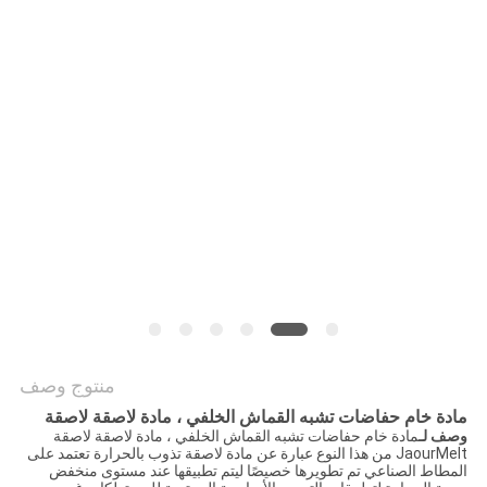
الموقع
سياسة
الخصوصية
منتوج وصف
مادة خام حفاضات تشبه القماش الخلفي ، مادة لاصقة لاصقة
وصف لـ
مادة خام حفاضات تشبه القماش الخلفي ، مادة لاصقة لاصقة
JaourMelt من هذا النوع عبارة عن مادة لاصقة تذوب بالحرارة تعتمد على
المطاط الصناعي تم تطويرها خصيصًا ليتم تطبيقها عند مستوى منخفض