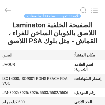
Shanghai
Jaour
Adhesive
Products
Co.,Ltd.
لاصقة تذوب الساخنة للملصقات
All
Rights
الصفيحة الخلفية Laminaton
بيت
Reserved.
اللاصق بالذوبان الساخن للغراء ،
منتجات
القماش - مثل بلوك PSA اللاصق
معلومات
مكان المنشأ:
الصين
عنا
اسم العلامة
JAOUR
التجارية:
جولة
إصدار الشهادات:
ISO14000, ISO9001 ROHS REACH FDA
VOC
المصنع
رقم الموديل:
JM-3902/3925/3926/5503/5502/5506
مراقبة
الحد الأدنى
500 كيلوجرام