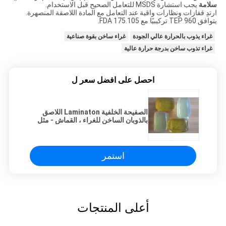
سلامة
يجب استشارة MSDS للتعامل الصحيح قبل الاستخدام.
ارتدِ قفازات ونظارات واقية عند التعامل مع المادة اللاصقة المنصهرة.
يتوافق TEP 960 تركيبيًا مع FDA 175.105.
غراء يذوب بالحرارة عالي الجودة
غراء ساخن بقوة صناعية
غراء تذوب ساخن بدرجة حرارة عالية
احصل على افضل سعر ل
الصفيحة الخلفية Laminaton اللاصق
بالذوبان الساخن للغراء ، القماش - مثل
بلوك PSA اللاصق
استمر
أعلى المنتجات