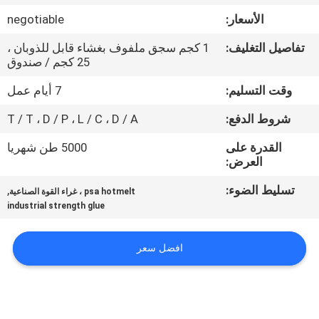
الجودة
الأسعار:
negotiable
تفاصيل التغليف:
1 كجم سجق ملفوف بغشاء قابل للذوبان ،
اتصل
25 كجم / صندوق
بنا
وقت التسليم:
7 أيام عمل
شروط الدفع:
T / T ، D / P ، L / C ، D / A
أخبار
القدرة على
5000 طن شهريا
العرض:
القضايا
تسليط الضوء:
,
psa hotmelt ، غراء القوة الصناعية
industrial strength glue
اطلب
عرض
افضل سعر
أسعار
خريطة