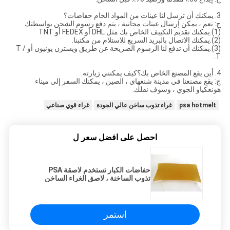
3. يمكنك أن ترسل لنا عينات من المواد الخام حفاضات؟
ج: نعم ، يمكن إرسال عينات مجانية ، يتم دفع رسوم الشحن بواسطتك.
(1).يمكنك تقديم التكييف الخاص بك مثل DHL أو FEDEX أو TNT
(2).يمكنك الاتصال بالبريد السريع للاستلام من مكتبنا.
(3).يمكنك أن تدفع لنا الرسوم الصريحة عن طريق ويسترن يونيون أو T /
T.
4. أين يقع المصنع الخاص بك؟كيف يمكنني زيارته.
ج: يقع مصنعنا في مدينة شنغهاي ، الصين ، يمكنك السفر إلى ميناء
هونغكياو الجوي ، وسوف نقلك.
psa hotmelt
غراء تذوب ساخن عالي الجودة
غراء قوي صناعي
احصل على افضل سعر ل
حفاضات الكبار تستخدم لاصقة PSA
تذوب الساخنة ، لاصق الغراء الساخن
المركب الشفاف
استمر