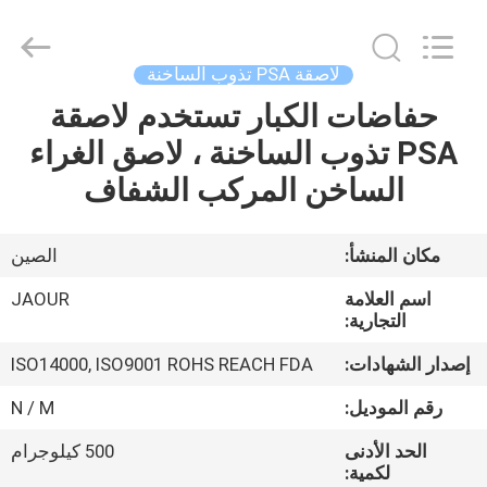
Shanghai
Jaour
Adhesive
Products
Co.,Ltd.
لاصقة PSA تذوب الساخنة
All
Rights
حفاضات الكبار تستخدم لاصقة
بيت
Reserved.
PSA تذوب الساخنة ، لاصق الغراء
منتجات
الساخن المركب الشفاف
معلومات
مكان المنشأ:
الصين
عنا
اسم العلامة
JAOUR
التجارية:
جولة
إصدار الشهادات:
ISO14000, ISO9001 ROHS REACH FDA
المصنع
رقم الموديل:
N / M
الحد الأدنى
500 كيلوجرام
مراقبة
لكمية: