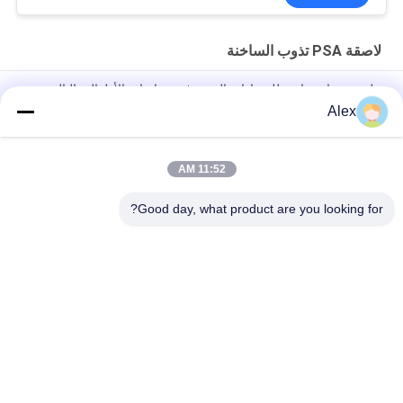
لاصقة PSA تذوب الساخنة
ملصق ذوبان ساخن للضمادات المرنة في حفاضات الأطفال والبالغين
Alex
الغراء المصهور على الساخن لصنع حفاضات الغراء البناء لإنتاج حفاضات
الأطفال
11:52 AM
Premium Grade Positioning Hot Melt PSA for lady sanitary
napkin
Good day, what product are you looking for?
فئات شعبية
جميع
مادة لاصقة حساسة 
لاصقة PSA تذوب 
للضغط تذوب الساخنة
الساخنة
لاصق حساس للضغط 
صمغ PSA
PSA
مادة لاصقة تذوب 
اللاصق بالغراء المذاب 