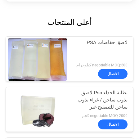
أعلى المنتجات
لاصق حفاضات PSA
negotiable MOQ:500 كيلوجرام
الاتصال
بطانة الحذاء Psa لاصق
تذوب ساخن / غراء تذوب
ساخن للتصفيح غير
المنسوج
negotiable MOQ:2000 كجم
الاتصال