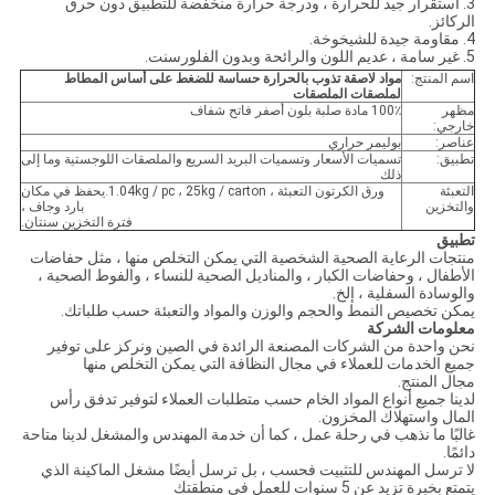
3. استقرار جيد للحرارة ، ودرجة حرارة منخفضة للتطبيق دون حرق
الركائز.
4. مقاومة جيدة للشيخوخة.
5. غير سامة ، عديم اللون والرائحة وبدون الفلورسنت.
اسم المنتج:
مواد لاصقة تذوب بالحرارة حساسة للضغط على أساس المطاط
لملصقات الملصقات
مظهر
100٪ مادة صلبة بلون أصفر فاتح شفاف
خارجي:
عناصر:
بوليمر حراري
تطبيق:
تسميات الأسعار وتسميات البريد السريع والملصقات اللوجستية وما إلى
ذلك
التعبئة
ورق الكرتون التعبئة ، 1.04kg / pc ، 25kg / carton.يحفظ في مكان
والتخزين
بارد وجاف ،
فترة التخزين سنتان.
تطبيق
منتجات الرعاية الصحية الشخصية التي يمكن التخلص منها ، مثل حفاضات
الأطفال ، وحفاضات الكبار ، والمناديل الصحية للنساء ، والفوط الصحية ،
والوسادة السفلية ، إلخ.
يمكن تخصيص النمط والحجم والوزن والمواد والتعبئة حسب طلباتك.
معلومات الشركة
نحن واحدة من الشركات المصنعة الرائدة في الصين ونركز على توفير
جميع الخدمات للعملاء في مجال النظافة التي يمكن التخلص منها
مجال المنتج.
لدينا جميع أنواع المواد الخام حسب متطلبات العملاء لتوفير تدفق رأس
المال واستهلاك المخزون.
غالبًا ما نذهب في رحلة عمل ، كما أن خدمة المهندس والمشغل لدينا متاحة
دائمًا.
لا ترسل المهندس للتثبيت فحسب ، بل ترسل أيضًا مشغل الماكينة الذي
يتمتع بخبرة تزيد عن 5 سنوات للعمل في منطقتك