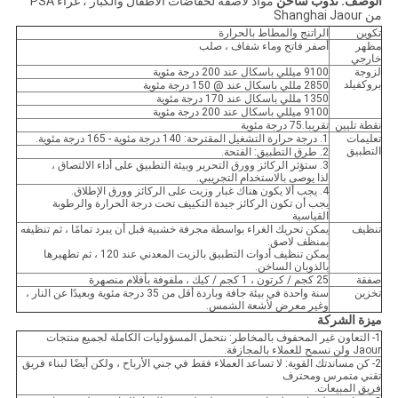
الوصف: تذوب ساخن
مواد لاصقة لحفاضات الأطفال والكبار ، غراء PSA
من Shanghai Jaour
تكوين
الراتنج والمطاط بالحرارة
مظهر
أصفر فاتح وماء شفاف ، صلب
خارجي
لزوجة
9100 ميللي باسكال عند 200 درجة مئوية
بروكفيلد
2850 مللي باسكال عند @ 150 درجة مئوية
1350 مللي باسكال عند 170 درجة مئوية
9100 ميللي باسكال عند 200 درجة مئوية
نقطة تليين
تقريبا.75 درجة مئوية
تعليمات
1. درجة حرارة التشغيل المقترحة: 140 درجة مئوية - 165 درجة مئوية.
التطبيق
2. طرق التطبيق: الفتحة.
3. ستؤثر الركائز وورق التحرير وبيئة التطبيق على أداء الالتصاق ،
لذا يوصى بالاستخدام التجريبي.
4. يجب ألا يكون هناك غبار وزيت على الركائز وورق الإطلاق.
يجب أن تكون الركائز جيدة التكييف تحت درجة الحرارة والرطوبة
القياسية
تنظيف
يمكن تحريك الغراء بواسطة مجرفة خشبية قبل أن يبرد تمامًا ، ثم تنظيفه
بمنظف لاصق.
يمكن تنظيف أدوات التطبيق بالزيت المعدني عند 120 ، ثم تطهيرها
بالذوبان الساخن.
صفقة
25 كجم / كرتون ، 1 كجم / كيك ، ملفوفة بأفلام منصهرة
تخزين
سنة واحدة في بيئة جافة وباردة أقل من 35 درجة مئوية وبعيدًا عن النار ،
وغير معرض لأشعة الشمس.
ميزة الشركة
1- التعاون غير المحفوف بالمخاطر: نتحمل المسؤوليات الكاملة لجميع منتجات
Jaour ولن نسمح للعملاء بالمجازفة.
2- كن مساندتك القوية: لا تساعد العملاء فقط في جني الأرباح ، ولكن أيضًا لبناء فريق
تقني متمرس ومحترف
فريق المبيعات.