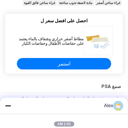
غراء ساخن أصفر
مادة لاصقة تذوب ساخنة
غراء ساخن فائق القوة
احصل على افضل سعر ل
مطاط أصفر حراري وشفاف بالماء يعتمد
على حفاضات الأطفال وحفاضات الكبار
وحفاضات السحب
استمر
صمغ PSA
نظف صندوق ذوبان الملصق بانتظام مع درجة حرارة التشغيل الموصى
بها 150°C-175°C غراء PSA
Alex
التحكم القياسي ورق الارتباط الذوبان الساخن من 3 مصانع فرعية وإدارة
مهنية
1:51 AM