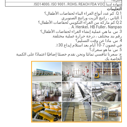
أخترتنا؟
شهادة لدينا
ISO14000، ISO 9001، ROHS، REACH FDA VOC.
التعليمات
1.Q. كم عدد أنواع الغراء البناء لحفاضات الأطفال؟
أ .الثاني ، راتنج الزيت وراتنج الصنوبري.
2.Q.كم ماركة من الغراء التكويني لحفاضات الأطفال؟
A. Henkel، HB Fuller، Nanpao ...
3. س. ما هي عملية إنشاء الغراء لحفاضات الأطفال؟
رقم بند مختلف ، درجة حرارة عملية مختلفة.
4. س. ماذا عن وقت التسليم؟
في غضون 7-10 أيام بعد استلام إيداع 30٪.
5. س: ما هو سعرك؟
ج: سعرنا تنافسي تمامًا ونحن نقدم خصمًا إضافيًا اعتمادًا على الكمية
الخاصة بك.