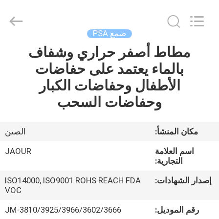
Shanghai
Jaour
Adhesive
Products
Co.,Ltd.
صمغ PSA
All
Rights
مطاط أصفر حراري وشفاف
بيت
Reserved.
بالماء يعتمد على حفاضات
منتجات
الأطفال وحفاضات الكبار
وحفاضات السحب
معلومات
عنا
مكان المنشأ:
الصين
اسم العلامة
JAOUR
جولة
التجارية:
المصنع
إصدار الشهادات:
ISO14000, ISO9001 ROHS REACH FDA
VOC
مراقبة
رقم الموديل:
JM-3810/3925/3966/3602/3666