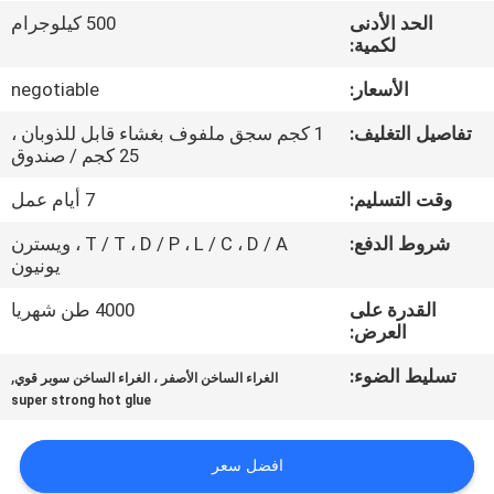
الجودة
الحد الأدنى
500 كيلوجرام
لكمية:
اتصل
الأسعار:
negotiable
بنا
تفاصيل التغليف:
1 كجم سجق ملفوف بغشاء قابل للذوبان ،
25 كجم / صندوق
أخبار
وقت التسليم:
7 أيام عمل
شروط الدفع:
T / T ، D / P ، L / C ، D / A ، ويسترن
القضايا
يونيون
القدرة على
4000 طن شهريا
اطلب
العرض:
عرض
تسليط الضوء:
,
الغراء الساخن الأصفر ، الغراء الساخن سوبر قوي
super strong hot glue
أسعار
افضل سعر
خريطة