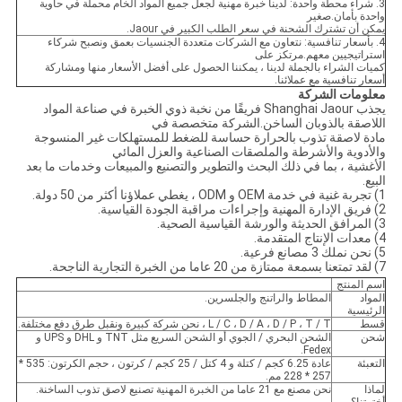
3. شراء محطة واحدة: لدينا خبرة مهنية لجعل جميع المواد الخام محملة في حاوية
واحدة بأمان.صغير
يمكن أن تشترك الشحنة في سعر الطلب الكبير في Jaour.
4. بأسعار تنافسية: نتعاون مع الشركات متعددة الجنسيات بعمق ونصبح شركاء
استراتيجيين معهم.مرتكز على
كميات الشراء بالجملة لدينا ، يمكننا الحصول على أفضل الأسعار منها ومشاركة
أسعار تنافسية مع عملائنا.
معلومات الشركة
يجذب Shanghai Jaour فريقًا من نخبة ذوي الخبرة في صناعة المواد
اللاصقة بالذوبان الساخن.الشركة متخصصة في
مادة لاصقة تذوب بالحرارة حساسة للضغط للمستهلكات غير المنسوجة
والأدوية والأشرطة والملصقات الصناعية والعزل المائي
الأغشية ، بما في ذلك البحث والتطوير والتصنيع والمبيعات وخدمات ما بعد
البيع.
1) تجربة غنية في خدمة OEM و ODM ، يغطي عملاؤنا أكثر من 50 دولة.
2) فريق الإدارة المهنية وإجراءات مراقبة الجودة القياسية.
3) المرافق الحديثة والورشة القياسية الصحية.
4) معدات الإنتاج المتقدمة.
5) نحن نملك 3 مصانع فرعية.
7) لقد تمتعنا بسمعة ممتازة من 20 عاما من الخبرة التجارية الناجحة.
اسم المنتج
المواد
المطاط والراتنج والجلسرين.
الرئيسية
قسط
L / C ، D / A ، D / P ، T / T ، نحن شركة كبيرة ونقبل طرق دفع مختلفة.
شحن
الشحن البحري / الجوي أو الشحن السريع مثل TNT و DHL و UPS و
Fedex.
التعبئة
عادة 6.25 كجم / كتلة و 4 كتل / 25 كجم / كرتون ، حجم الكرتون: 535 *
257 * 228 مم.
لماذا
نحن مصنع مع 21 عاما من الخبرة المهنية تصنيع لاصق تذوب الساخنة.