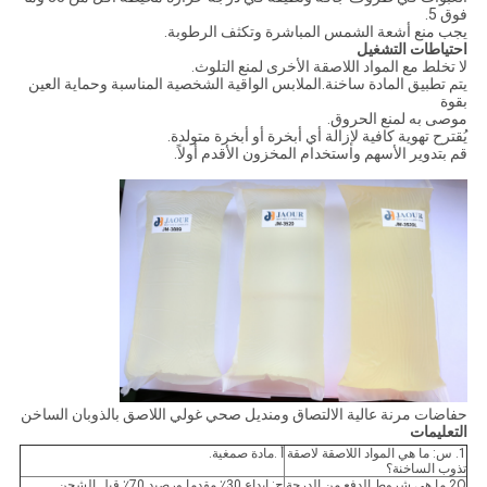
فوق 5.
يجب منع أشعة الشمس المباشرة وتكثف الرطوبة.
احتياطات التشغيل
لا تخلط مع المواد اللاصقة الأخرى لمنع التلوث.
يتم تطبيق المادة ساخنة.الملابس الواقية الشخصية المناسبة وحماية العين
بقوة
موصى به لمنع الحروق.
يُقترح تهوية كافية لإزالة أي أبخرة أو أبخرة متولدة.
قم بتدوير الأسهم واستخدام المخزون الأقدم أولاً.
حفاضات مرنة عالية الالتصاق ومنديل صحي غولي اللاصق بالذوبان الساخن
التعليمات
1. س: ما هي المواد اللاصقة لاصقة
أ .مادة صمغية.
تذوب الساخنة؟
2Q.ما هي شروط الدفع من الدرجة
ج: إيداع 30٪ مقدما ورصيد 70٪ قبل الشحن.