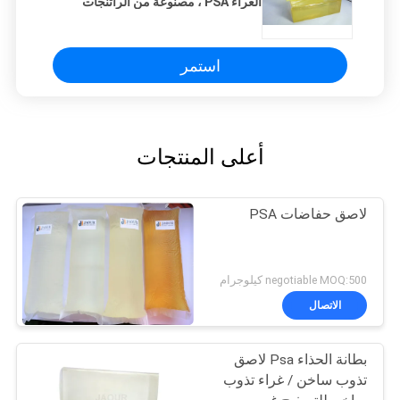
الغراء PSA ، مصنوعة من الراتنجات
الاصطناعية والمطاط
استمر
أعلى المنتجات
لاصق حفاضات PSA
negotiable MOQ:500 كيلوجرام
الاتصال
بطانة الحذاء Psa لاصق
تذوب ساخن / غراء تذوب