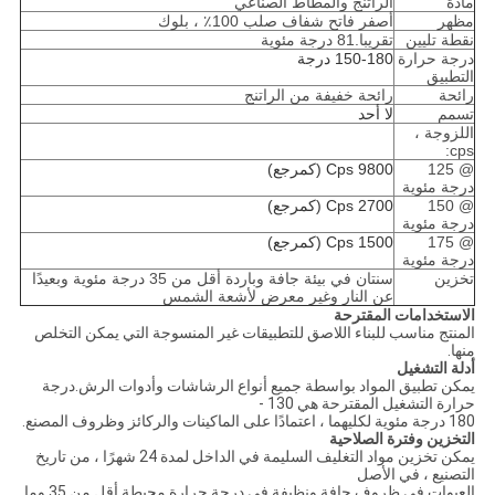
مادة
الراتنج والمطاط الصناعي
مظهر
أصفر فاتح شفاف صلب 100٪ ، بلوك
نقطة تليين
تقريبا.81 درجة مئوية
درجة حرارة
150-180 درجة
التطبيق
رائحة
رائحة خفيفة من الراتنج
تسمم
لا أحد
اللزوجة ،
cps:
@ 125
9800 Cps (كمرجع)
درجة مئوية
@ 150
2700 Cps (كمرجع)
درجة مئوية
@ 175
1500 Cps (كمرجع)
درجة مئوية
تخزين
سنتان في بيئة جافة وباردة أقل من 35 درجة مئوية وبعيدًا
عن النار وغير معرض لأشعة الشمس
الاستخدامات المقترحة
المنتج مناسب للبناء اللاصق للتطبيقات غير المنسوجة التي يمكن التخلص
منها.
أدلة التشغيل
يمكن تطبيق المواد بواسطة جميع أنواع الرشاشات وأدوات الرش.درجة
حرارة التشغيل المقترحة هي 130 -
180 درجة مئوية لكليهما ، اعتمادًا على الماكينات والركائز وظروف المصنع.
التخزين وفترة الصلاحية
يمكن تخزين مواد التغليف السليمة في الداخل لمدة 24 شهرًا ، من تاريخ
التصنيع ، في الأصل
العبوات في ظروف جافة ونظيفة في درجة حرارة محيطة أقل من 35 وما