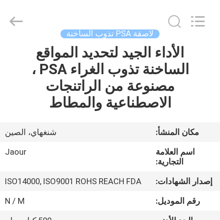
Shanghai
Jaour
Adhesive
Products
Co.,Ltd.
لاصقة PSA تذوب الساخنة
All
Rights
الأداء الجيد لتحديد المواقع
بيت
Reserved.
الساخنة تذوب الغراء PSA ،
منتجات
مصنوعة من الراتنجات
الاصطناعية والمطاط
معلومات
عنا
مكان المنشأ:
شنغهاي، الصين
اسم العلامة
Jaour
جولة
التجارية:
المصنع
إصدار الشهادات:
ISO14000, ISO9001 ROHS REACH FDA
رقم الموديل:
N / M
مراقبة