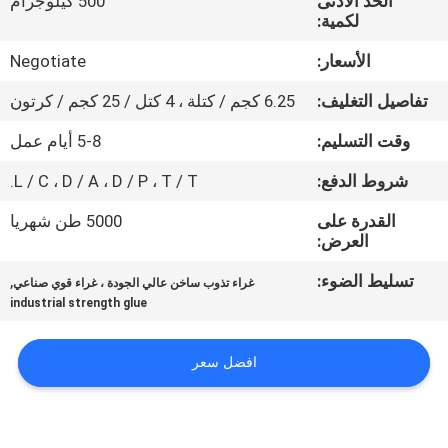
الحد الأدنى
500 كيلوجرام
الجودة
لكمية:
الأسعار:
Negotiate
اتصل
تفاصيل التغليف:
6.25 كجم / كتلة ، 4 كتل / 25 كجم / كرتون
بنا
وقت التسليم:
5-8 أيام عمل
أخبار
شروط الدفع:
L / C ، D / A ، D / P ، T / T.
القدرة على
5000 طن شهريا
القضايا
العرض:
تسليط الضوء:
,
غراء تذوب ساخن عالي الجودة ، غراء قوي صناعي
اطلب
industrial strength glue
عرض
افضل سعر
أسعار
خريطة