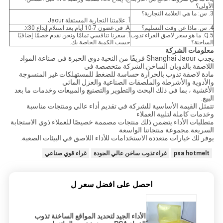
الأولى؟
3. س: ما هي العلامة التجارية؟
أ .علامتنا التجارية المستقلة Jaour.
4. س. ماذا عن وقت التسليم؟
A. في غضون 7-10 أيام بعد استلام إيداع 30٪.
5.Q. ما هو سعر لاصق الغراء تذوب
أ. سعرنا تنافسي تمامًا ونحن نقدم خصمًا إضافيًا
الساخنة؟
حسب الكمية الخاصة بك.
معلومات الشركة
يجذب Shanghai Jaour فريقًا من النخبة ذوي الخبرة في صناعة المواد
اللاصقة بالذوبان الساخن.الشركة متخصصة في
مادة لاصقة تذوب بالحرارة حساسة للضغط للمستهلكات غير المنسوجة
والأدوية والأشرطة والملصقات الصناعية والعزل المائي
الأغشية ، بما في ذلك البحث والتطوير والتصنيع والمبيعات وخدمات ما بعد
البيع.
تتمثل القيمة الأساسية للشركة في تقديم أداء عالي ومنتجات مناسبة
وخدمات كاملة لتلبية العملاء
متطلبات الأداء.يتضمن ذلك منتجات مصممة خصيصًا للعملاء ذوي الاستجابة
السريعة.مجموعة منتجاتنا الواسعة
يوفر لك خيارات متعددة الاستخدامات للأداء اللاصق في البيئات الصعبة.
psa hotmelt
غراء تذوب ساخن عالي الجودة
غراء قوي صناعي
احصل على افضل سعر ل
الأداء الجيد لتحديد المواقع الساخنة تذوب