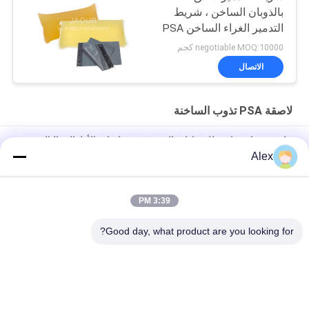
بالذوبان الساخن ، شريط
التدمير الغراء الساخن PSA
negotiable MOQ:10000 كجم
الاتصال
لاصقة PSA تذوب الساخنة
ملصق ذوبان ساخن للضمادات المرنة في حفاضات الأطفال والبالغين
Alex
الغراء المصهور على الساخن لصنع حفاضات الغراء البناء لإنتاج حفاضات
الأطفال
3:39 PM
Premium Grade Positioning Hot Melt PSA for lady sanitary
napkin
Good day, what product are you looking for?
فئات شعبية
جميع
مادة لاصقة حساسة 
لاصقة PSA تذوب 