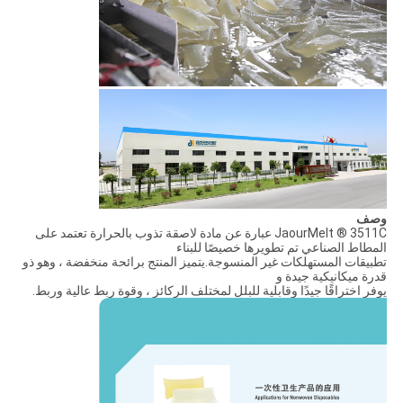
وصف
JaourMelt ® 3511C عبارة عن مادة لاصقة تذوب بالحرارة تعتمد على
المطاط الصناعي تم تطويرها خصيصًا للبناء
تطبيقات المستهلكات غير المنسوجة.يتميز المنتج برائحة منخفضة ، وهو ذو
قدرة ميكانيكية جيدة و
يوفر اختراقًا جيدًا وقابلية للبلل لمختلف الركائز ، وقوة ربط عالية وربط.