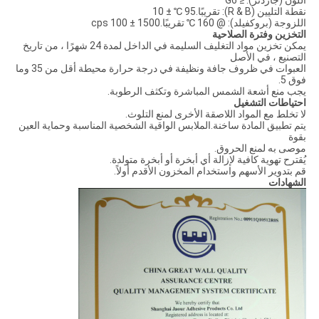
اللون (جاردنر): ≤ G6
نقطة التليين (R & B): تقريبًا.95 ℃ ± 10
اللزوجة (بروكفيلد): @ 160 ℃ تقريبًا.1500 ± 100 cps
التخزين وفترة الصلاحية
يمكن تخزين مواد التغليف السليمة في الداخل لمدة 24 شهرًا ، من تاريخ
التصنيع ، في الأصل
العبوات في ظروف جافة ونظيفة في درجة حرارة محيطة أقل من 35 وما
فوق 5.
يجب منع أشعة الشمس المباشرة وتكثف الرطوبة.
احتياطات التشغيل
لا تخلط مع المواد اللاصقة الأخرى لمنع التلوث.
يتم تطبيق المادة ساخنة.الملابس الواقية الشخصية المناسبة وحماية العين
بقوة
موصى به لمنع الحروق.
يُقترح تهوية كافية لإزالة أي أبخرة أو أبخرة متولدة.
قم بتدوير الأسهم واستخدام المخزون الأقدم أولاً.
الشهادات