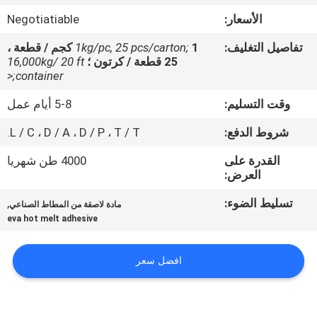
الجودة
الأسعار:
Negotiatiable
تفاصيل التغليف:
1kg/pc, 25 pcs/carton;
1 كجم / قطعة ،
اتصل
25 قطعة / كرتون ؛
16,000kg/ 20 ft
بنا
container;<
وقت التسليم:
5-8 أيام عمل
أخبار
شروط الدفع:
L / C ، D / A ، D / P ، T / T.
القدرة على
4000 طن شهريا
القضايا
العرض:
تسليط الضوء:
,
مادة لاصقة من المطاط الصناعي
اطلب
eva hot melt adhesive
عرض
أسعار
افضل سعر
خريطة