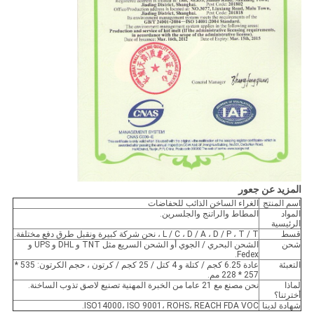
المزيد عن جعور
اسم المنتج
الغراء الساخن الذائب للحفاضات
المواد
المطاط والراتنج والجلسرين.
الرئيسية
قسط
L / C ، D / A ، D / P ، T / T ، نحن شركة كبيرة ونقبل طرق دفع مختلفة.
شحن
الشحن البحري / الجوي أو الشحن السريع مثل TNT و DHL و UPS و
Fedex.
التعبئة
عادة 6.25 كجم / كتلة و 4 كتل / 25 كجم / كرتون ، حجم الكرتون: 535 *
257 * 228 مم.
لماذا
نحن مصنع مع 21 عاما من الخبرة المهنية تصنيع لاصق تذوب الساخنة.
أخترتنا؟
شهادة لدينا
ISO14000، ISO 9001، ROHS، REACH FDA VOC.