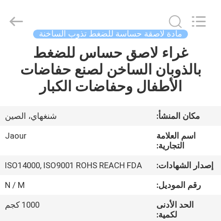
Shanghai
Jaour
Adhesive
Products
Co.,Ltd.
مادة لاصقة حساسة للضغط تذوب الساخنة
All
Rights
غراء لاصق حساس للضغط
بيت
Reserved.
بالذوبان الساخن لصنع حفاضات
منتجات
الأطفال وحفاضات الكبار
معلومات
مكان المنشأ:
شنغهاي، الصين
عنا
اسم العلامة
Jaour
التجارية:
جولة
إصدار الشهادات:
ISO14000, ISO9001 ROHS REACH FDA
المصنع
رقم الموديل:
N / M
الحد الأدنى
1000 كجم
مراقبة
لكمية: