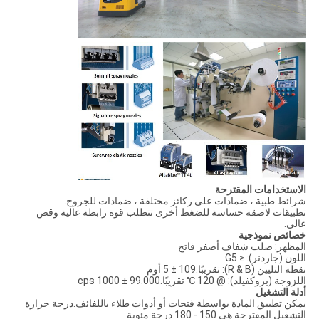
الاستخدامات المقترحة
شرائط طبية ، ضمادات على ركائز مختلفة ، ضمادات للجروح.
تطبيقات لاصقة حساسة للضغط أخرى تتطلب قوة رابطة عالية وقص
عالي.
خصائص نموذجية
المظهر: صلب شفاف أصفر فاتح
اللون (جاردنر): ≤ G5
نقطة التليين (R & B): تقريبًا.109 ± 5 أوم
اللزوجة (بروكفيلد): @ 120 ℃ تقريبًا.99.000 ± 1000 cps
أدلة التشغيل
يمكن تطبيق المادة بواسطة فتحات أو أدوات طلاء باللفائف.درجة حرارة
التشغيل المقترحة هي 150 - 180 درجة مئوية