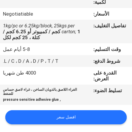
لكمية:
الجودة
الأسعار:
Negotiatiable
اتصل
تفاصيل التغليف:
1kg/pc or 6.25kg/block, 25kgs per
بنا
carton;
1 كجم / كمبيوتر أو 6.25 كجم /
كتلة ، 25 كجم لكل
وقت التسليم:
5-8 أيام عمل
أخبار
شروط الدفع:
L / C ، D / A ، D / P ، T / T.
القضايا
القدرة على
4000 طن شهريا
العرض:
اطلب
تسليط الضوء:
الغراء اللاصق بالذوبان الساخن ، غراء لاصق حساس
للضغط
عرض
,
pressure sensitive adhesive glue
أسعار
افضل سعر
خريطة