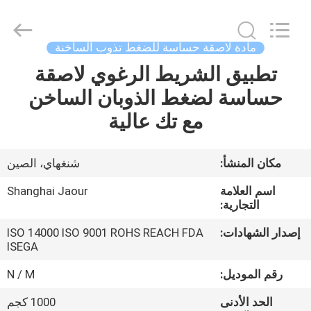
Shanghai
Jaour
Adhesive
Products
Co.,Ltd.
مادة لاصقة حساسة للضغط تذوب الساخنة
All
Rights
تطبيق الشريط الرغوي لاصقة
بيت
Reserved.
حساسة لضغط الذوبان الساخن
منتجات
مع تك عالية
معلومات
مكان المنشأ:
شنغهاي، الصين
عنا
اسم العلامة
Shanghai Jaour
التجارية:
جولة
إصدار الشهادات:
ISO 14000 ISO 9001 ROHS REACH FDA
ISEGA
المصنع
رقم الموديل:
N / M
مراقبة
الحد الأدنى
1000 كجم