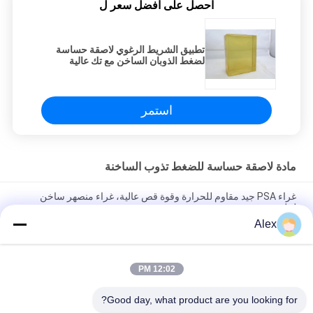
احصل على افضل سعر ل
تطبيق الشريط الرغوي لاصقة حساسة
لضغط الذوبان الساخن مع تك عالية
استمر
مادة لاصقة حساسة للضغط تذوب الساخنة
غراء PSA جيد مقاوم للحرارة وقوة قص عالية، غراء منصهر ساخن
لملصق رقمي
Alex
غراء PSA جيد المقاومة للحرارة وقوة القص العالية، غراء يذوب
بالحرارة
12:02 PM
أعلى ورقة التصفيح محبوكة مع لاصق البناء PE لاصقة البناء تذوب
الساخنة
Good day, what product are you looking for?