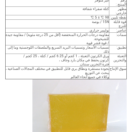
رقم
غير متوفر
المنتج.:
مظهر
كتلة صفراء شفافة
خارجي:
نقطة تليين:
98 ℃ ± 5 ℃
قوة قابلة
15N / بوصة
للنزع:
عناصر:
بوليمر حراري.
سمات:
مقاومة درجات الحرارة المنخفضة (أقل من 25 درجة مئوية) / مقاومة جيدة
للشيخوخة.
/ قوة قشر قوية
تطبيق:
تسميات الأسعار وتسميات البريد السريع والملصقات اللوجستية وما إلى
ذلك
التعبئة
ورق الكرتون التعبئة ، 1 كجم أو 6.25 كجم / كتلة ، 25 كجم /
والتخزين
كرتون.يحفظ في مكان بارد وجاف ،
فترة التخزين سنتان.
سوق الإنتاج
بجودة مستقرة ونطاق بري قابل للتطبيق في مختلف المجالات الصناعية ،
يبحث عن التوزيع
وكلاء في جميع أنحاء العالم