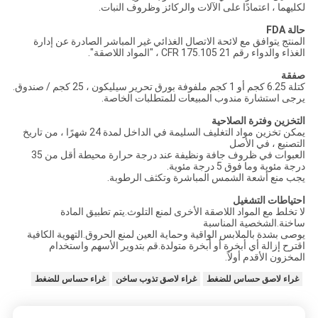
لكليهما ، اعتمادًا على الآلات والركائز وظروف النبات.
حالة FDA
المنتج يتوافق مع لائحة الاتصال الغذائي غير المباشر الصادرة عن إدارة
الغذاء والدواء رقم 21 CFR 175.105 ، "المواد اللاصقة".
صفقة
كتلة 6.25 كجم أو 1 كجم ملفوفة بورق تحرير سيليكون ، 25 كجم / صندوق.
يرجى استشارة مندوب المبيعات للمتطلبات الخاصة.
التخزين وفترة الصلاحية
يمكن تخزين مواد التغليف السليمة في الداخل لمدة 24 شهرًا ، من تاريخ
التصنيع ، في الأصل
العبوات في ظروف جافة ونظيفة عند درجة حرارة محيطة أقل من 35
درجة مئوية وما فوق 5 درجة مئوية.
يجب منع أشعة الشمس المباشرة وتكثف الرطوبة.
احتياطات التشغيل
لا تخلط مع المواد اللاصقة الأخرى لمنع التلوث.يتم تطبيق المادة
ساخنة.الشخصية المناسبة
يوصى بشدة بالملابس الواقية وحماية العين لمنع الحروق.التهوية الكافية
اقترح إزالة أي أبخرة أو أبخرة متولدة.قم بتدوير الأسهم واستخدام
المخزون الأقدم أولاً.
غراء لاصق حساس للضغط
غراء لاصق تذوب ساخن
غراء حساس للضغط