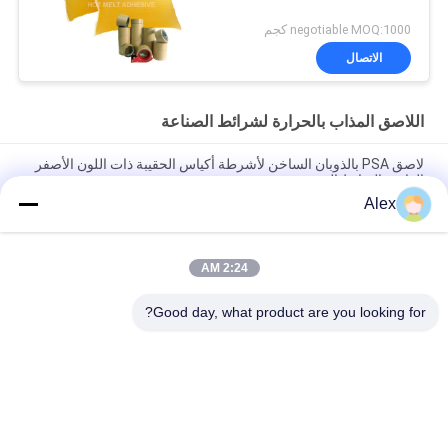
negotiable MOQ:1000 كجم
الاتصال
اللاصق المذاب بالحرارة لشرائط الصناعة
لاصق PSA بالذوبان الساخن لأشرطة أكياس الحقيبة ذات اللون الأصفر
الفاتح والترابط الجيد
Alex
اللاصق المذاب بالحرارة حساس للضغط باللون الأصفر الخفيف
لتطبيقات الأشرطة الصناعية
2:24 AM
لاصق الغراء المصهور بالحرارة الصلبة 100٪ لشريط الفوم ورق
الكرافت الشريط ذو الوجهين
Good day, what product are you looking for?
فئات شعبية
جميع
مادة لاصقة حساسة 
لاصقة PSA تذوب 
للضغط تذوب الساخنة
الساخنة