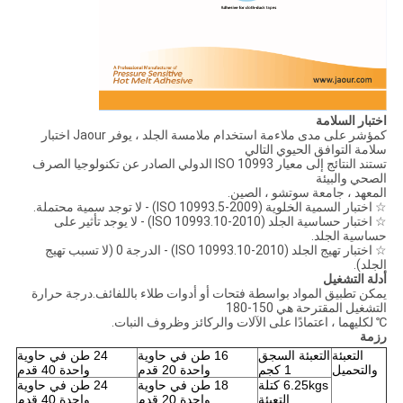
اختبار السلامة
كمؤشر على مدى ملاءمة استخدام ملامسة الجلد ، يوفر Jaour اختبار
سلامة التوافق الحيوي التالي
تستند النتائج إلى معيار ISO 10993 الدولي الصادر عن تكنولوجيا الصرف
الصحي والبيئة
المعهد ، جامعة سوتشو ، الصين.
☆ اختبار السمية الخلوية (ISO 10993.5-2009) - لا توجد سمية محتملة.
☆ اختبار حساسية الجلد (ISO 10993.10-2010) - لا يوجد تأثير على
حساسية الجلد.
☆ اختبار تهيج الجلد (ISO 10993.10-2010) - الدرجة 0 (لا تسبب تهيج
الجلد).
أدلة التشغيل
يمكن تطبيق المواد بواسطة فتحات أو أدوات طلاء باللفائف.درجة حرارة
التشغيل المقترحة هي 150-180
℃ لكليهما ، اعتمادًا على الآلات والركائز وظروف النبات.
رزمة
التعبئة
التعبئة السجق
16 طن في حاوية
24 طن في حاوية
والتحميل
1 كجم
واحدة 20 قدم
واحدة 40 قدم
6.25kgs كتلة
18 طن في حاوية
24 طن في حاوية
التعبئة
واحدة 20 قدم
واحدة 40 قدم