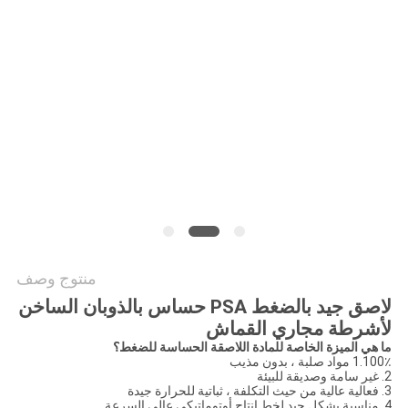
الموقع
سياسة
الخصوصية
منتوج وصف
لاصق جيد بالضغط PSA حساس بالذوبان الساخن
لأشرطة مجاري القماش
ما هي الميزة الخاصة للمادة اللاصقة الحساسة للضغط؟
1.100٪ مواد صلبة ، بدون مذيب
2. غير سامة وصديقة للبيئة
3. فعالية عالية من حيث التكلفة ، ثباتية للحرارة جيدة
4. مناسبة بشكل جيد لخط إنتاج أوتوماتيكي عالي السرعة