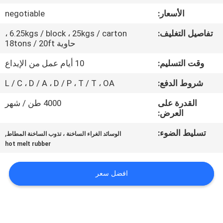
الجودة
الأسعار:
negotiable
تفاصيل التغليف:
6.25kgs / block ، 25kgs / carton ،
اتصل
حاوية 18tons / 20ft
بنا
وقت التسليم:
10 أيام عمل من الإيداع
شروط الدفع:
L / C ، D / A ، D / P ، T / T ، OA
أخبار
القدرة على
4000 طن / شهر
العرض:
القضايا
تسليط الضوء:
,
الوسائد الغراء الساخنة ، تذوب الساخنة المطاط
hot melt rubber
اطلب
عرض
افضل سعر
أسعار
خريطة