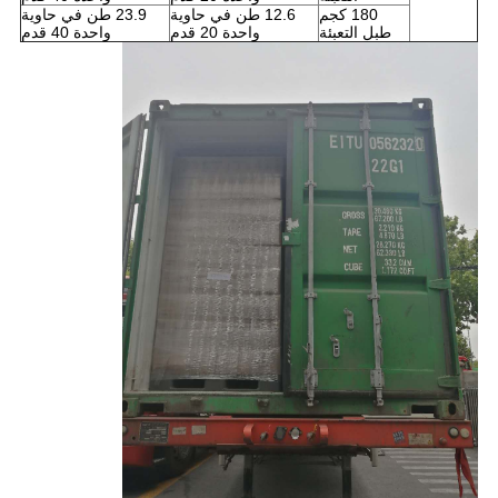
180 كجم
12.6 طن في حاوية
23.9 طن في حاوية
طبل التعبئة
واحدة 20 قدم
واحدة 40 قدم