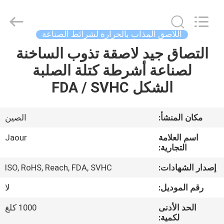
Shanghai
Jaour
Adhesive
Products
Co.,Ltd.
اللاصق المذاب بالحرارة لشرائط الصناعة
All
Rights
التصاق جيد لاصقة تذوب الساخنة
بيت
Reserved.
لصناعة أشرطة كتلة الصلبة
منتجات
الشكل FDA / SVHC
معلومات
مكان المنشأ:
الصين
عنا
اسم العلامة
Jaour
التجارية:
جولة
إصدار الشهادات:
ISO, RoHS, Reach, FDA, SVHC
المصنع
رقم الموديل:
لا
الحد الأدنى
1000 كلغ
مراقبة
لكمية: