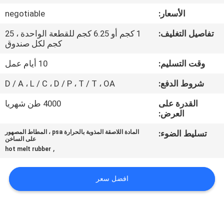
الجودة
الأسعار:
negotiable
تفاصيل التغليف:
1 كجم أو 6.25 كجم للقطعة الواحدة ، 25
اتصل
كجم لكل صندوق
بنا
وقت التسليم:
10 أيام عمل
شروط الدفع:
D / A ، L / C ، D / P ، T / T ، OA
أخبار
القدرة على
4000 طن شهريا
العرض:
القضايا
تسليط الضوء:
المادة اللاصقة المذوبة بالحرارة psa ، المطاط المصهور
على الساخن
,
اطلب
hot melt rubber
عرض
افضل سعر
أسعار
خريطة