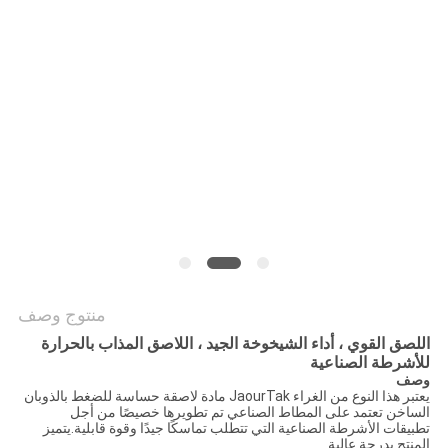
الموقع
سياسة
الخصوصية
منتوج وصف
اللصق القوي ، أداء الشيخوخة الجيد ، اللاصق المذاب بالحرارة
للأشرطة الصناعية
وصف
يعتبر هذا النوع من الغراء JaourTak مادة لاصقة حساسة للضغط بالذوبان
الساخن تعتمد على المطاط الصناعي تم تطويرها خصيصًا من أجل
تطبيقات الأشرطة الصناعية التي تتطلب تماسكًا جيدًا وقوة قابلية.يتميز
المنتج بدرجة عالية