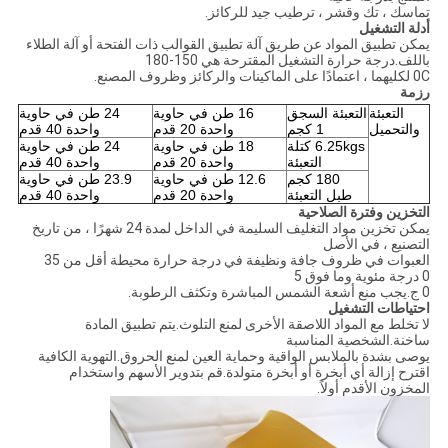
تماسك ، تك وقشر ، ترطيب جيد للركائز.
أدلة التشغيل
يمكن تطبيق المواد عن طريق آلة تطبيق القوالب ذات الفتحة أو آلة الطلاء
باللف.درجة حرارة التشغيل المقترحة هي 150-180
0C لكليهما ، اعتمادًا على الماكينات والركائز وظروف المصنع.
رزمة
التعبئة
التعبئة السجق
16 طن في حاوية
24 طن في حاوية
والتحميل
1 كجم
واحدة 20 قدم
واحدة 40 قدم
6.25kgs كتلة
18 طن في حاوية
24 طن في حاوية
التعبئة
واحدة 20 قدم
واحدة 40 قدم
180 كجم
12.6 طن في حاوية
23.9 طن في حاوية
طبل التعبئة
واحدة 20 قدم
واحدة 40 قدم
التخزين وفترة الصلاحية
يمكن تخزين مواد التغليف السليمة في الداخل لمدة 24 شهرًا ، من تاريخ
التصنيع ، في الأصل
العبوات في ظروف جافة ونظيفة في درجة حرارة محيطة أقل من 35
0 درجة مئوية وما فوق 5
0 ج.يجب منع أشعة الشمس المباشرة وتكثف الرطوبة.
احتياطات التشغيل
لا تخلط مع المواد اللاصقة الأخرى لمنع التلوث.يتم تطبيق المادة
ساخنة.الشخصية المناسبة
يوصى بشدة بالملابس الواقية وحماية العين لمنع الحروق.التهوية الكافية
اقترح إزالة أي أبخرة أو أبخرة متولدة.قم بتدوير الأسهم واستخدام
المخزون الأقدم أولاً.