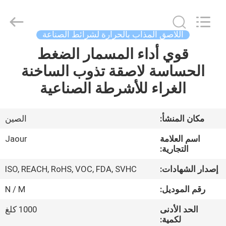
Shanghai
Jaour
Adhesive
Products
Co.,Ltd.
اللاصق المذاب بالحرارة لشرائط الصناعة
All
Rights
قوي أداء المسمار الضغط
بيت
Reserved.
الحساسة لاصقة تذوب الساخنة
منتجات
الغراء للأشرطة الصناعية
معلومات
مكان المنشأ:
الصين
عنا
اسم العلامة
Jaour
التجارية:
جولة
إصدار الشهادات:
ISO, REACH, RoHS, VOC, FDA, SVHC
المصنع
رقم الموديل:
N / M
الحد الأدنى
1000 كلغ
مراقبة
لكمية: