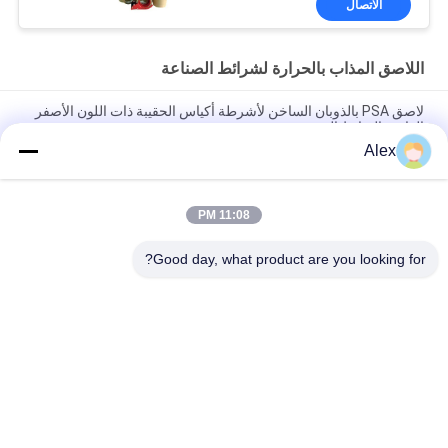
الاتصال
اللاصق المذاب بالحرارة لشرائط الصناعة
لاصق PSA بالذوبان الساخن لأشرطة أكياس الحقيبة ذات اللون الأصفر
الفاتح والترابط الجيد
Alex
اللاصق المذاب بالحرارة حساس للضغط باللون الأصفر الخفيف
لتطبيقات الأشرطة الصناعية
11:08 PM
لاصق الغراء المصهور بالحرارة الصلبة 100٪ لشريط الفوم ورق
الكرافت الشريط ذو الوجهين
Good day, what product are you looking for?
فئات شعبية
جميع
مادة لاصقة حساسة 
لاصقة PSA تذوب 
للضغط تذوب الساخنة
الساخنة
لاصق حساس للضغط 
صمغ PSA
PSA