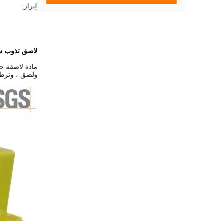
إبراز:
لاصق تذوب سا
ولصق ، وترطي