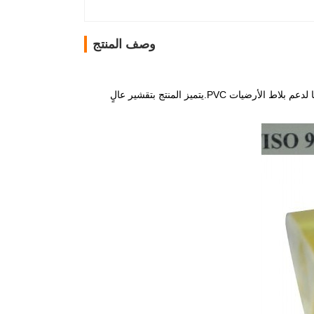
وصف المنتج
مادة لاصقة حساسة للضغط بالذوبان الساخن تعتمد على المطاط الصناعي تم تطويرها خصيصًا لدعم بلاط الأرضيات PVC.يتميز المنتج بتقشير عالٍ