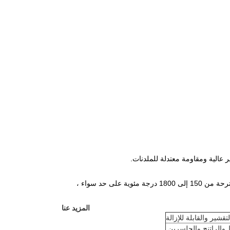
عالية ومقاومة معتدلة للملدنات.
يمكن تطبيق المادة بواسطة فتحات أو أدوات طلاء باللفائف.تتراوح درجة حرارة التشغيل المقترحة من 150 إلى 1800 درجة مئوية على حد سواء ،
المزيد عنا
والراتنج والجلسرين.