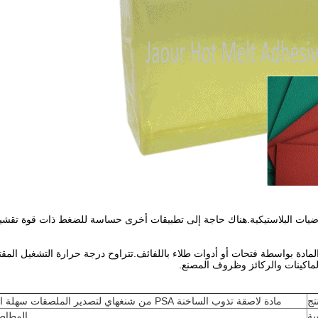
رضيات البلاستيكية.هناك حاجة إلى تطبيقات أخرى حساسة للضغط ذات قوة تقشير 
الماكينات والركائز وظروف المصنع.
تج
مادة لاصقة تذوب الساخنة PSA من شنغهاي لتصدير الملصقات سهلة التقشير والقابلة للإزالة
ية
المطاط 