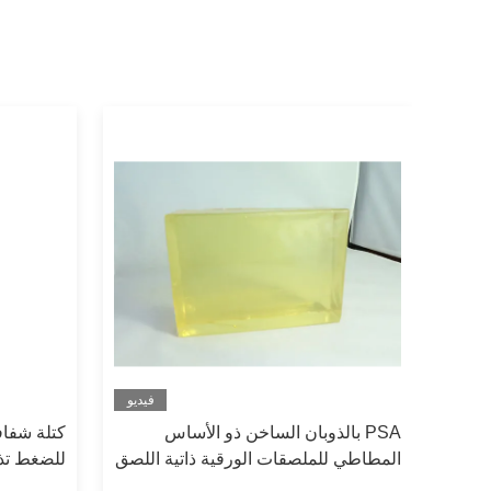
فيديو
فيديو
نذوب
PSA بالذوبان الساخن ذو الأساس
كتلة شفا
المطاطي للملصقات الورقية ذاتية اللصق
للضغط تذ
، ووضع العلامات على الورق
الورق