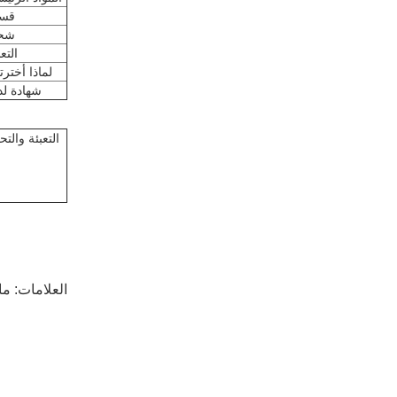
قس
شح
التع
لماذا أخترتن
شهادة لدي
التعبئة والت
العلامات:
ما