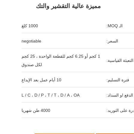
مميزة عالية التقشير والتك
الـ MOQ:
1000 كلغ
السعر:
negotiable
1 كجم أو 6.25 كجم للقطعة الواحدة ، 25 كجم
التعبئة القياسية:
لكل صندوق
فترة التسليم:
10 أيام عمل بعد الإيداع
لدفع او السداد:
L / C ، D / P ، T / T ، D / A ، OA
رة على التوريد:
4000 طن شهريا