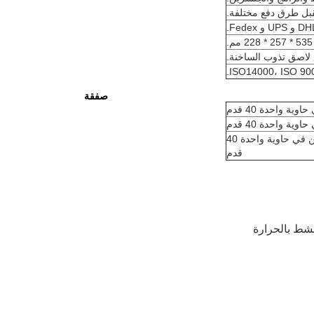
ISO14000، ISO 9
صفقة
23.9 طن في حاوية واحدة 40
قدم
شط بالحرارة