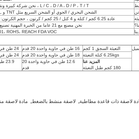
ط
L / C ، D / A ، D / P ، T / T ، نحن شركة كبيرة ونقبل طرق دفع مختلفة.
ن
الشحن البحري / الجوي أو الشحن السريع مثل TNT و DHL و UPS و Fedex.
بئة
عادة 6.25 كجم / كتلة و 4 كتل / 25 كجم / كرتون ، حجم الكرتون: 535 * 257 * 228 مم.
ا؟
نحن مصنع مع 21 عاما من الخبرة المهنية تصنيع لاصق تذوب الساخنة.
نا
001، ROHS، REACH FDA VOC.
حميل
التعبئة السجق 1 كجم
16 طن في حاوية واحدة 20 قدم
24 طن في حاوية واحدة 40 قدم
6.25kgs كتلة التعبئة
18 طن في حاوية واحدة 20 قدم
24 طن في حاوية واحدة 40 قدم
المزيد عنا
12.6 طن في حاوية واحدة 20
180 كجم طبل التعبئة
قدم
دة لاصقة ذات قاعدة مطاطية
,
لاصقة منشط بالضغط
,
مادة لاصقة من