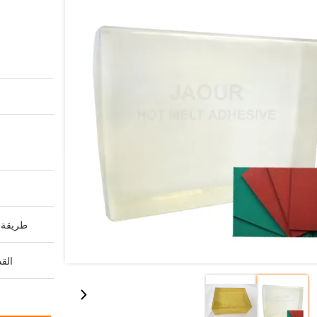
طريقة ا
القد