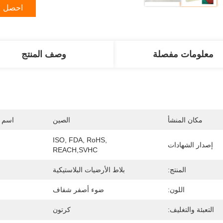
احصل ع
معلومات مفصلة
وصف المنتج
مكان المنشأ
الصين
اسم ا
ISO, FDA, RoHS, 
إصدار الشهادات
REACH,SVHC
المنتج:
بلاط الأرضيات البلاستيكية
اللون:
ضوء أصفر شفاف
التعبئة والتغليف:
كرتون