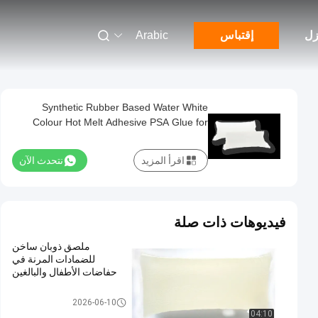
زل
إقتباس
Arabic
Synthetic Rubber Based Water White
Colour Hot Melt Adhesive PSA Glue for
Waterproof Membrane
اقرأ المزيد
نتحدث الآن
فيديوهات ذات صلة
ملصق ذوبان ساخن
للضمادات المرنة في
حفاضات الأطفال والبالغين
لاصقة PSA تذوب الساخنة
2026-06-10
04:10