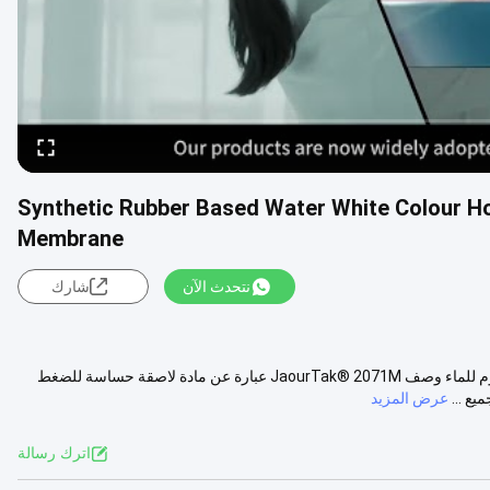
Synthetic Rubber Based Water White Colour H
Membrane
نتحدث الآن
شارك
غراء PSA اللاصق بالذوبان الساخن على أساس المطاط الصناعي لغشاء مقاوم للماء وصف JaourTak® 2071M عبارة عن مادة لاصقة حساسة للضغط
ع ...
عرض المزيد
اترك رسالة