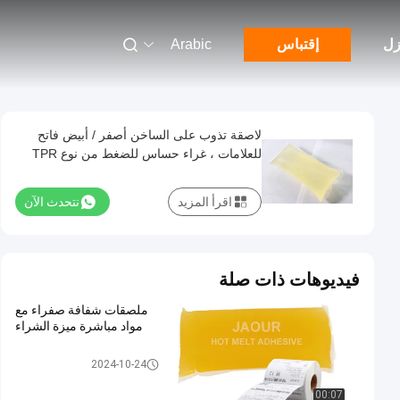
زل
إقتباس
Arabic
لاصقة تذوب على الساخن أصفر / أبيض فاتح
للعلامات ، غراء حساس للضغط من نوع TPR
اقرأ المزيد
نتحدث الآن
فيديوهات ذات صلة
ملصقات شفافة صفراء مع
مواد مباشرة ميزة الشراء
لاصق حساس للضغط PSA
2024-10-24
00:07