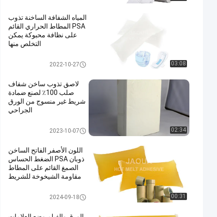
المياه الشفافة الساخنة تذوب
PSA المطاط الحراري القائم
على نظافة محبوكة يمكن
التخلص منها
لاصق حساس للضغط PSA
03:08
2022-10-27
لاصق تذوب ساخن شفاف
صلب 100٪ لصنع ضمادة
شريط غير منسوج من الورق
الجراحي
لاصق حساس للضغط PSA
02:34
2023-10-07
اللون الأصفر الفاتح الساخن
ذوبان PSA الضغط الحساس
الصمغ القائم على المطاط
مقاومة الشيخوخة للشريط
الورقي الكرافت
لاصق حساس للضغط PSA
00:31
2024-09-18
الورق والفيلم وضع العلامات