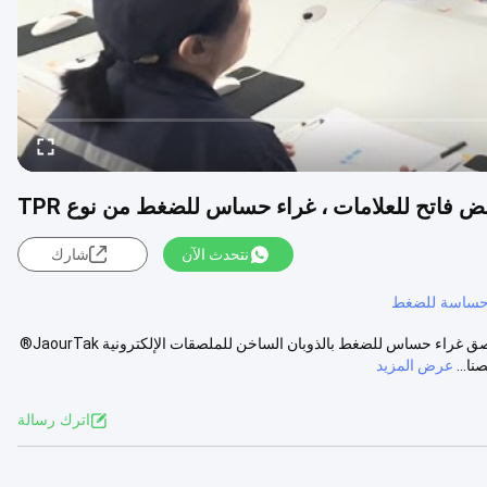
 فاتح للعلامات ، غراء حساس للضغط من نوع TPR
نتحدث الآن
شارك
 حساسة للضغط
لاصق لاصق حساس للضغط بالذوبان الساخن للملصقات الكهربائية وصف: لاصق غراء حساس للضغط بالذوبان الساخن للملصقات الإلكترونية JaourTak®
ا...
عرض المزيد
اترك رسالة