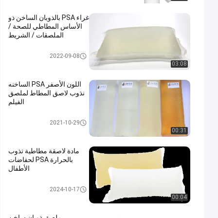
غراء PSA بالذوبان الساخن ذو
الأساس المطاطي للصحة /
الملصقات / الشريط
صمغ PSA
2022-09-08
03:08
اللون الأصفر PSA الساخنه
نذوب لاصق المطاط لملصق
الفيلم
صمغ PSA
2021-10-29
00:31
مادة لاصقة مطاطية تذوب
بالحرارة PSA لحفاضات
الأطفال
صمغ PSA
2024-10-17
00:04
ملصق ذوبان ساخن