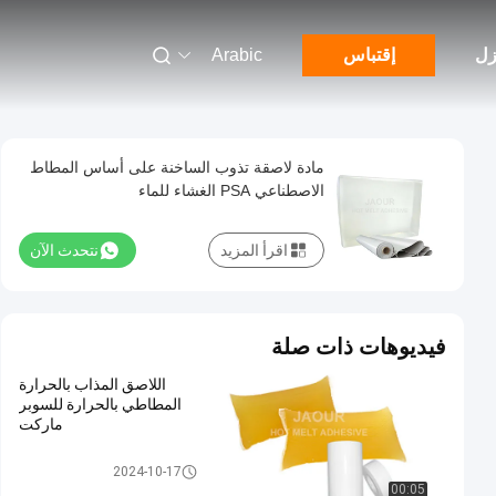
زل
إقتباس
Arabic
مادة لاصقة تذوب الساخنة على أساس المطاط
الاصطناعي PSA الغشاء للماء
اقرأ المزيد
نتحدث الآن
فيديوهات ذات صلة
اللاصق المذاب بالحرارة
المطاطي بالحرارة للسوبر
ماركت
مادة لاصقة حساسة للضغط تذوب
2024-10-17
الساخنة
00:05