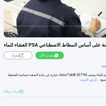
 أساس المطاط الاصطناعي PSA الغشاء للماء
نتحدث الآن
شارك
وة
غراء PSA اللاصق بالذوبان الساخن على أساس المطاط الصناعي لغشاء مقاوم للماء وصف JaourTak® 2071M عبارة عن مادة لاصقة حساسة للضغط
ع ...
عرض المزيد
اترك رسالة