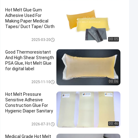
Hot Melt Glue Gum
Adhesive Used For
Making Paper Medical
Tapes/ Duct Tape/ Cloth
Tapes
مادة لاصقة حساسة للضغط تذوب
00:05
2025-03-20
الساخنة
Good Thermoresistant
And High Shear Strength
PSA Glue, Hot Melt Glue
for digital label
مادة لاصقة حساسة للضغط تذوب
00:06
2025-11-10
الساخنة
Hot Melt Pressure
Sensitive Adhesive
Construction Glue For
Hygienic Diaper Sanitary
Napkin
لاصقة PSA تذوب الساخنة
00:46
2026-07-31
Medical Grade Hot Melt